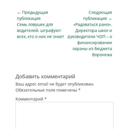
власти ищут
охранное
Навигация
← Предыдущая
Следующая
агентство, которое
по
публикация
публикация →
согласится за 7 952
Предыдущая
Следующая
Семь ловушек для
«Радоваться рано».
записям
109 рублей следить
публикация
публикация
водителей: штрафуют
Директора школ и
в течение года – с 1
всех, кто о них не знает
руководители ЧОП – о
декабря 2022-го…
финансировании
охраны из бюджета
Воронежа
Добавить комментарий
Ваш адрес email не будет опубликован.
Обязательные поля помечены
*
Комментарий
*