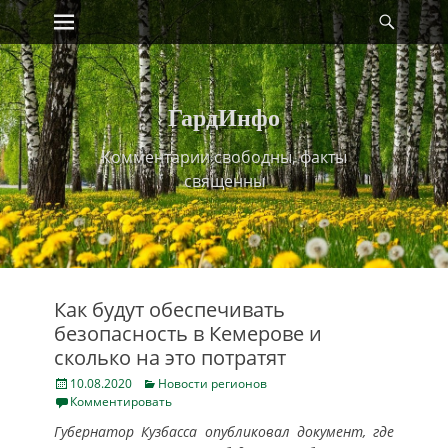
Primary Menu
Найт
Skip
to
content
ГардИнфо
Комментарии свободны, факты
священны
Как будут обеспечивать
безопасность в Кемерове и
сколько на это потратят
Posted
Categories
10.08.2020
Новости регионов
on
Комментировать
Губернатор Кузбасса опубликовал документ, где