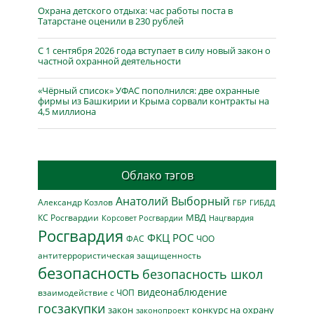
Охрана детского отдыха: час работы поста в
Татарстане оценили в 230 рублей
С 1 сентября 2026 года вступает в силу новый закон о
частной охранной деятельности
«Чёрный список» УФАС пополнился: две охранные
фирмы из Башкирии и Крыма сорвали контракты на
4,5 миллиона
Облако тэгов
Анатолий Выборный
Александр Козлов
ГБР
ГИБДД
МВД
КС Росгвардии
Нацгвардия
Корсовет Росгвардии
Росгвардия
ФКЦ РОС
ФАС
ЧОО
антитеррористическая защищенность
безопасность
безопасность школ
видеонаблюдение
взаимодействие с ЧОП
госзакупки
закон
конкурс на охрану
законопроект