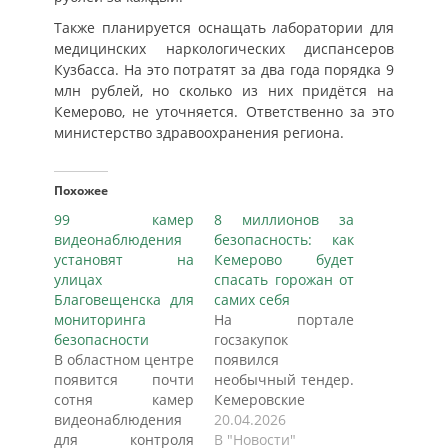
Также планируется оснащать лаборатории для
медицинских наркологических диспансеров
Кузбасса. На это потратят за два года порядка 9
млн рублей, но сколько из них придётся на
Кемерово, не уточняется. Ответственно за это
министерство здравоохранения региона.
Похожее
99 камер
8 миллионов за
видеонаблюдения
безопасность: как
установят на
Кемерово будет
улицах
спасать горожан от
Благовещенска для
самих себя
мониторинга
На портале
безопасности
госзакупок
В областном центре
появился
появится почти
необычный тендер.
сотня камер
Кемеровские
видеонаблюдения
власти ищут
20.04.2026
для контроля
подрядчика,
В "Новости"