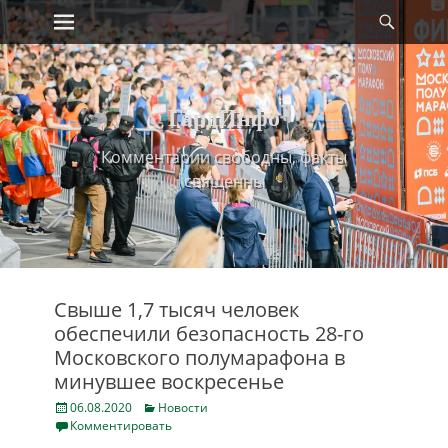
Primary Menu
Найт
Skip
to
content
ГардИнфо
Комментарии свободны, факты
священны
Свыше 1,7 тысяч человек
обеспечили безопасность 28-го
Московского полумарафона в
минувшее воскресенье
Posted
Categories
06.08.2020
Новости
on
Комментировать