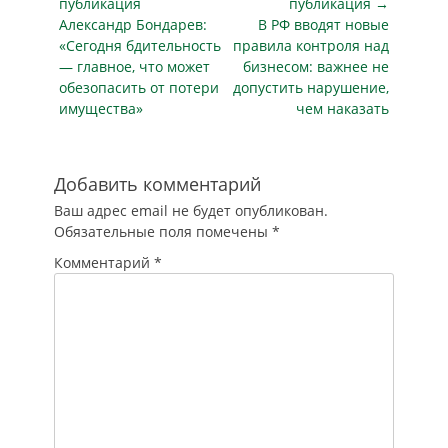
по
публикация
публикация →
Предыдущая
Следующая
Александр Бондарев:
В РФ вводят новые
записям
публикация
публикация
«Сегодня бдительность
правила контроля над
— главное, что может
бизнесом: важнее не
обезопасить от потери
допустить нарушение,
имущества»
чем наказать
Добавить комментарий
Ваш адрес email не будет опубликован.
Обязательные поля помечены
*
Комментарий
*