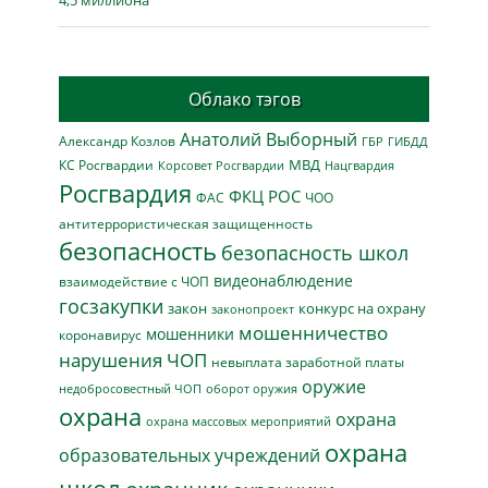
4,5 миллиона
Облако тэгов
Анатолий Выборный
Александр Козлов
ГБР
ГИБДД
МВД
КС Росгвардии
Нацгвардия
Корсовет Росгвардии
Росгвардия
ФКЦ РОС
ФАС
ЧОО
антитеррористическая защищенность
безопасность
безопасность школ
видеонаблюдение
взаимодействие с ЧОП
госзакупки
закон
конкурс на охрану
законопроект
мошенничество
мошенники
коронавирус
нарушения ЧОП
невыплата заработной платы
оружие
недобросовестный ЧОП
оборот оружия
охрана
охрана
охрана массовых мероприятий
охрана
образовательных учреждений