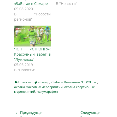
«ЗаБега» в Самаре
В "Новости"
05.08.2020
В "Новости
регионов"
ЧОП «СТРОНГо»:
Красочный забег в
“Лужниках”
05.06.2019
В "Новости"
Categories
Tags
Новости
strongo
,
«ЗаБег»
,
Компания "СТРОНГо"
,
охрана массовых мероприятий
,
охрана спортивных
мероприятий
,
полумарафон
Навигация
← Предыдущая
Следующая