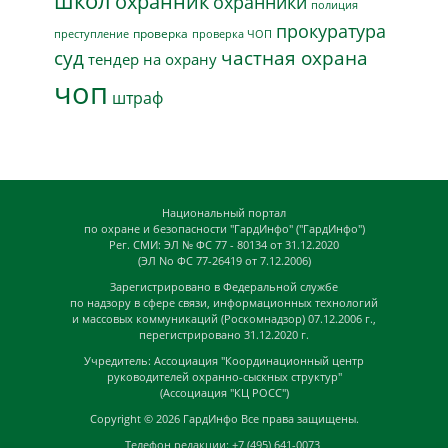
школ
охранник
охранники
полиция
прокуратура
проверка
преступление
проверка ЧОП
суд
частная охрана
тендер на охрану
чоп
штраф
Национальный портал
по охране и безопасности "ГардИнфо" ("ГардИнфо")
Рег. СМИ: ЭЛ № ФС 77 - 80134 от 31.12.2020
(ЭЛ No ФС 77-26419 от 7.12.2006)
Зарегистрировано в Федеральной службе
по надзору в сфере связи, информационных технологий
и массовых коммуникаций (Роскомнадзор) 07.12.2006 г.,
перегистрировано 31.12.2020 г.
Учредитель: Ассоциация "Координационный центр
руководителей охранно-сыскных структур"
(Ассоциация "КЦ РОСС")
Copyright © 2026
ГардИнфо
Все права защищены.
Телефон редакции: +7 (495) 641-0073,