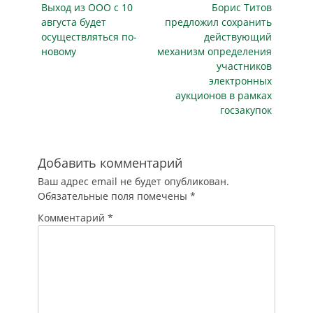
Соответствующую
Предыдущая
Следующая
Выход из ООО с 10
Борис Титов
записям
поправку
публикация
публикация
августа будет
предложил сохранить
профильный
осуществляться по-
действующий
комитет Госдумы по
новому​​​​​​​
механизм определения
безопасности и
участников
противодействию…
электронных
аукционов в рамках
госзакупок
Добавить комментарий
Ваш адрес email не будет опубликован.
Обязательные поля помечены
*
Комментарий
*