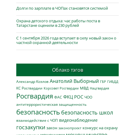
Долги по зарплате в ЧОПах становятся системой
Охрана детского отдыха: час работы поста в
Татарстане оценили в 230 рублей
С 1 сентября 2026 года вступает в силу новый закон о
частной охранной деятельности
Облако тэгов
Анатолий Выборный
Александр Козлов
ГБР
ГИБДД
МВД
КС Росгвардии
Нацгвардия
Корсовет Росгвардии
Росгвардия
ФКЦ РОС
ФАС
ЧОО
антитеррористическая защищенность
безопасность
безопасность школ
видеонаблюдение
взаимодействие с ЧОП
госзакупки
закон
конкурс на охрану
законопроект
мошенничество
мошенники