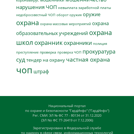
коронавирус
нарушения ЧОП
невыплата заработной платы
оружие
недобросовестный ЧОП
оборот оружия
охрана
охрана
охрана массовых мероприятий
охрана
образовательных учреждений
школ
охранник
охранники
полиция
прокуратура
проверка
преступление
проверка ЧОП
суд
частная охрана
тендер на охрану
чоп
штраф
Национальный портал
по охране и безопасности "ГардИнфо" ("ГардИнфо")
Рег. СМИ: ЭЛ № ФС 77 - 80134 от 31.12.2020
(ЭЛ No ФС 77-26419 от 7.12.2006)
Зарегистрировано в Федеральной службе
по надзору в сфере связи, информационных технологий