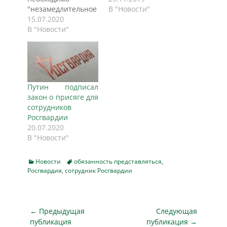
"незамедлительное
В "Новости"
пресечение
15.07.2020
преступления или
В "Новости"
административного
правонарушения
либо
преследование
совершивших их
Путин подписал
лиц", пишет ТАСС.
закон о присяге для
Сотрудники
сотрудников
Росгвардии не
Росгвардии
будут обязаны
20.07.2020
представляться
В "Новости"
гражданам в случае
необходимости
незамедлительного
Categories
Tags
Новости
обязанность представляться
,
пресечения
Росгвардия
,
сотрудник Росгвардии
преступления или
правонарушения, а
также во время
Навигация
← Предыдущая
Следующая
преследования
по
нарушителя.
публикация
публикация →