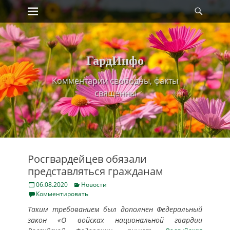
Primary Menu
Найт
Skip
to
content
ГардИнфо
Комментарии свободны, факты
священны
Росгвардейцев обязали
представляться гражданам
Posted
Categories
06.08.2020
Новости
on
Комментировать
Таким требованием был дополнен Федеральный
закон «О войсках национальной гвардии