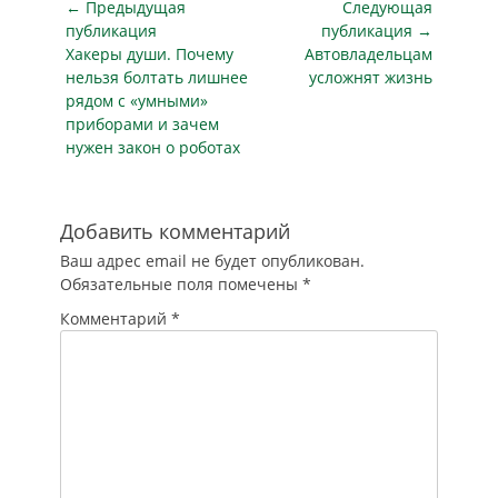
очевидцам
Навигация
← Предыдущая
Следующая
своим чередом. В
подобных
по
больнице все…
публикация
публикация →
трагедий? Убежать?
Предыдущая
Следующая
Хакеры души. Почему
Автовладельцам
записям
Попытаться помочь
публикация
публикация
нельзя болтать лишнее
усложнят жизнь
(а если да, то каким
рядом с «умными»
образом)? Имело бы
приборами и зачем
значение, если…
нужен закон о роботах
Добавить комментарий
Ваш адрес email не будет опубликован.
Обязательные поля помечены
*
Комментарий
*