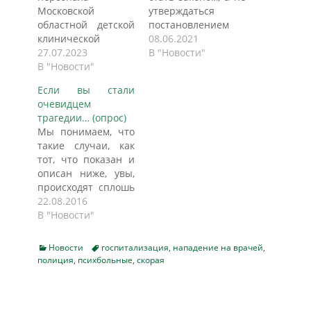
Московской
утверждаться
областной детской
постановлением
клинической
правительства.
08.06.2021
травматолого-
27.07.2023
Инвалиды должны
В "Новости"
ортопедической
В "Новости"
получить право
больницы,
бесплатной
Если вы стали
находящейся на
парковки на любых
очевидцем
окраине парка
местах, а не только
трагедии… (опрос)
«Сокольники»,
на тех, которые
Мы понимаем, что
обещала быть
выделены для них
такие случаи, как
нервной и
специально. Для
тот, что показан и
тревожной. Ведь
скрывшихся с места
описан ниже, увы,
накануне вечером
аварии помимо
происходят сплошь
в больницу пришел
лишения прав
и рядом. Именно
22.08.2016
«вооруженный»
должно быть
поэтому мы и взяли
В "Новости"
неадекват и напал
предусмотрено
его в качестве
на посетителей. Но
альтернативное
примера. Нас
нет... Как убедился
наказание в виде
Categories
Tags
Новости
госпитализация
,
нападение на врачей
,
заинтересовало, а
корреспондент
полиция
,
психбольные
,
скорая
штрафа, а то и
как, по вашему
аif.ru, жизнь в
предупреждения.…
мнению, следует
больнице после
поступать
инцидента течет