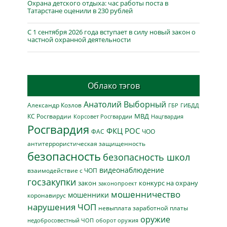
Охрана детского отдыха: час работы поста в
Татарстане оценили в 230 рублей
С 1 сентября 2026 года вступает в силу новый закон о
частной охранной деятельности
Облако тэгов
Анатолий Выборный
Александр Козлов
ГБР
ГИБДД
МВД
КС Росгвардии
Нацгвардия
Корсовет Росгвардии
Росгвардия
ФКЦ РОС
ФАС
ЧОО
антитеррористическая защищенность
безопасность
безопасность школ
видеонаблюдение
взаимодействие с ЧОП
госзакупки
закон
конкурс на охрану
законопроект
мошенничество
мошенники
коронавирус
нарушения ЧОП
невыплата заработной платы
оружие
недобросовестный ЧОП
оборот оружия