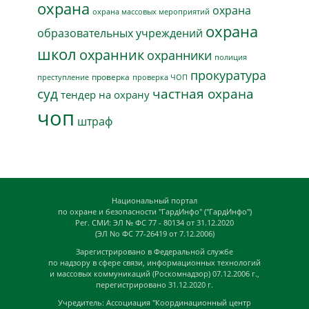
охрана
охрана
охрана массовых мероприятий
охрана
образовательных учреждений
школ
охранник
охранники
полиция
прокуратура
проверка
преступление
проверка ЧОП
суд
частная охрана
тендер на охрану
чоп
штраф
Национальный портал
по охране и безопасности "ГардИнфо" ("ГардИнфо")
Рег. СМИ: ЭЛ № ФС 77 - 80134 от 31.12.2020
(ЭЛ No ФС 77-26419 от 7.12.2006)
Зарегистрировано в Федеральной службе
по надзору в сфере связи, информационных технологий
и массовых коммуникаций (Роскомнадзор) 07.12.2006 г.,
перегистрировано 31.12.2020 г.
Учредитель: Ассоциация "Координационный центр