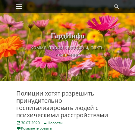
Primary Menu
Найт
Skip
to
content
ГардИнфо
Комментарии свободны, факты
священны
Полиции хотят разрешить
принудительно
госпитализировать людей с
психическими расстройствами
Posted
Categories
30.07.2020
Новости
on
Комментировать