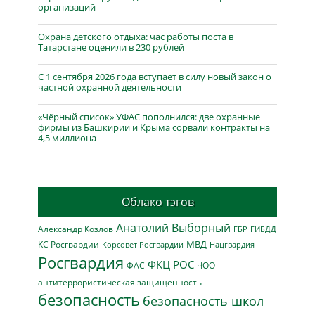
организаций
Охрана детского отдыха: час работы поста в
Татарстане оценили в 230 рублей
С 1 сентября 2026 года вступает в силу новый закон о
частной охранной деятельности
«Чёрный список» УФАС пополнился: две охранные
фирмы из Башкирии и Крыма сорвали контракты на
4,5 миллиона
Облако тэгов
Анатолий Выборный
Александр Козлов
ГБР
ГИБДД
МВД
КС Росгвардии
Нацгвардия
Корсовет Росгвардии
Росгвардия
ФКЦ РОС
ФАС
ЧОО
антитеррористическая защищенность
безопасность
безопасность школ