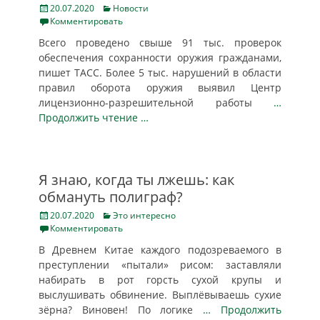
Posted
Categories
20.07.2020
Новости
on
Комментировать
Всего проведено свыше 91 тыс. проверок
обеспечения сохранности оружия гражданами,
пишет ТАСС. Более 5 тыс. нарушений в области
правил оборота оружия выявил Центр
лицензионно-разрешительной работы
…
Продолжить чтение …
Я знаю, когда ты лжешь: как
обмануть полиграф?
Posted
Categories
20.07.2020
Это интересно
on
Комментировать
В Древнем Китае каждого подозреваемого в
преступлении «пытали» рисом: заставляли
набирать в рот горсть сухой крупы и
выслушивать обвинение. Выплёвываешь сухие
зёрна? Виновен! По логике
… Продолжить