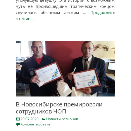
утонувшую девушку. Эта история, с возможным,
чуть не произошедшим трагическим концом,
случилась обычным летним
… Продолжить
чтение …
В Новосибирске премировали
сотрудников ЧОП
Posted
Categories
20.07.2020
Новости регионов
on
Комментировать