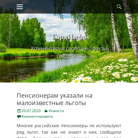
Primary Menu
Найт
Skip
to
content
ГардИнфо
Комментарии свободны, факты
священны
Пенсионерам указали на
малоизвестные льготы
Posted
Categories
20.07.2020
Новости
on
Комментировать
Многие российские пенсионеры не используют
ряд льгот, так как не знают о них, сообщили