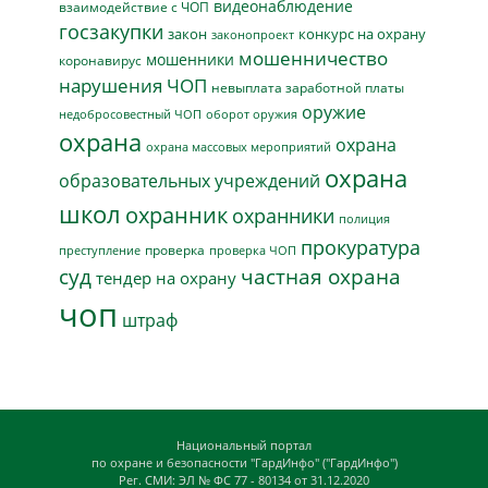
видеонаблюдение
взаимодействие с ЧОП
госзакупки
закон
конкурс на охрану
законопроект
мошенничество
мошенники
коронавирус
нарушения ЧОП
невыплата заработной платы
оружие
недобросовестный ЧОП
оборот оружия
охрана
охрана
охрана массовых мероприятий
охрана
образовательных учреждений
школ
охранник
охранники
полиция
прокуратура
проверка
преступление
проверка ЧОП
суд
частная охрана
тендер на охрану
чоп
штраф
Национальный портал
по охране и безопасности "ГардИнфо" ("ГардИнфо")
Рег. СМИ: ЭЛ № ФС 77 - 80134 от 31.12.2020