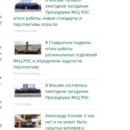
ежегодное заседание
Президиума ФКЦ РОС:
а
итоги работы, новые стандарты и
й
перспективы отрасли
4 месяца назад
В Ставрополе подвели
т
итоги работы
»
региональных отделений
й
ФКЦ РОС и определили задачи на
перспективу
10 месяцев назад
к
–
В Москве состоялось
ежегодное заседание
Президиума ФКЦ РОС
,
1 год назад
й
Александр Козлов: У нас
нет и не может быть
В
скрытых мотивов и