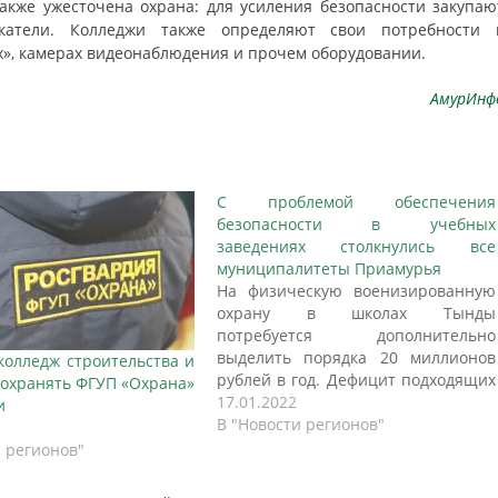
акже ужесточена охрана: для усиления безопасности закупаю
скатели. Колледжи также определяют свои потребности 
х», камерах видеонаблюдения и прочем оборудовании.
АмурИнф
С проблемой обеспечения
безопасности в учебных
заведениях столкнулись все
муниципалитеты Приамурья
На физическую военизированную
охрану в школах Тынды
потребуется дополнительно
выделить порядка 20 миллионов
колледж строительства и
рублей в год. Дефицит подходящих
 охранять ФГУП «Охрана»
охранных организаций и
17.01.2022
и
недоукомлектованность состава
В "Новости регионов"
Росгвардии также осложняют
и регионов"
ситуацию. Об этом заявила мэр
Тынды Марина Михайлова в своем