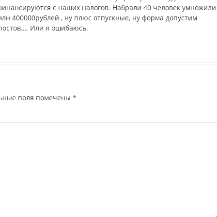
е финансируются с наших налогов. Набрали 40 человек умножили
2млн 400000рублей , ну плюс отпускные, ну форма допустим
ь постов…. Или я ошибаюсь.
ьные поля помечены
*