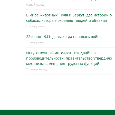
6 дней назад
В мире животных. Пуля и Беркут: две истории о
собаках, которые охраняют людей и объекты
1 месяц назад
22 июня 1941: день, когда началась война
1 месяц назад
Искусственный интеллект как драйвер
производительности: правительство утвердило
механизм замещения трудовых функций.
2 месяца назад