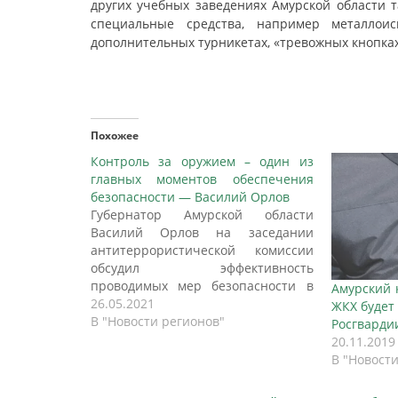
других учебных заведениях Амурской области т
специальные средства, например металлои
дополнительных турникетах, «тревожных кнопка
Похожее
Контроль за оружием – один из
главных моментов обеспечения
безопасности — Василий Орлов
Губернатор Амурской области
Василий Орлов на заседании
антитеррористической комиссии
обсудил эффективность
проводимых мер безопасности в
Амурский 
образовательных учреждениях
26.05.2021
ЖКХ будет
области, сообщают ВЕСТИ. На
В "Новости регионов"
Росгварди
сегодняшний день в Приамурье
20.11.2019
обучаются около 177 тысяч
В "Новост
человек. Функционируют 467
государственных и муниципальных