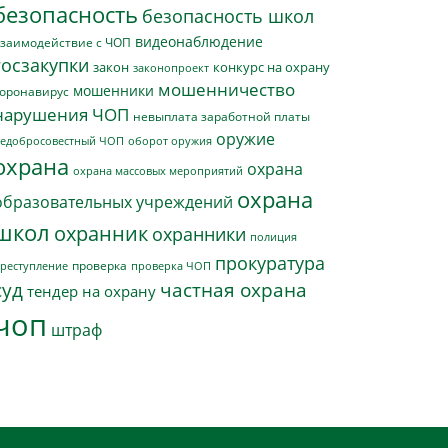
безопасность
безопасность школ
видеонаблюдение
заимодействие с ЧОП
госзакупки
закон
конкурс на охрану
законопроект
мошенничество
мошенники
оронавирус
нарушения ЧОП
невыплата заработной платы
оружие
едобросовестный ЧОП
оборот оружия
охрана
охрана
охрана массовых мероприятий
охрана
образовательных учреждений
школ
охранник
охранники
полиция
прокуратура
проверка
реступление
проверка ЧОП
суд
частная охрана
тендер на охрану
чоп
штраф