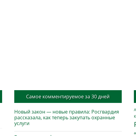
Самое комментируемое за 30 дней
А
Новый закон — новые правила: Росгвардия
К
рассказала, как теперь закупать охранные
услуги
а