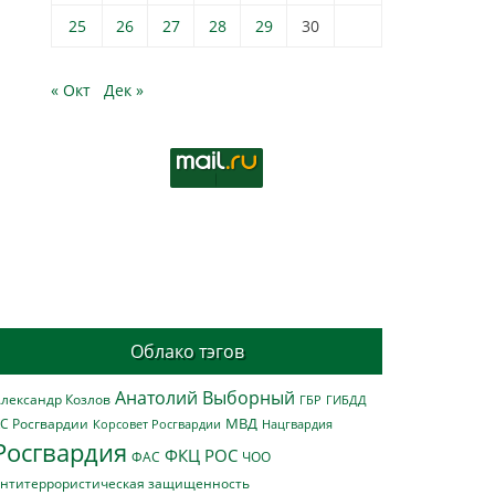
25
26
27
28
29
30
« Окт
Дек »
Облако тэгов
Анатолий Выборный
лександр Козлов
ГБР
ГИБДД
МВД
С Росгвардии
Нацгвардия
Корсовет Росгвардии
Росгвардия
ФКЦ РОС
ФАС
ЧОО
нтитеррористическая защищенность