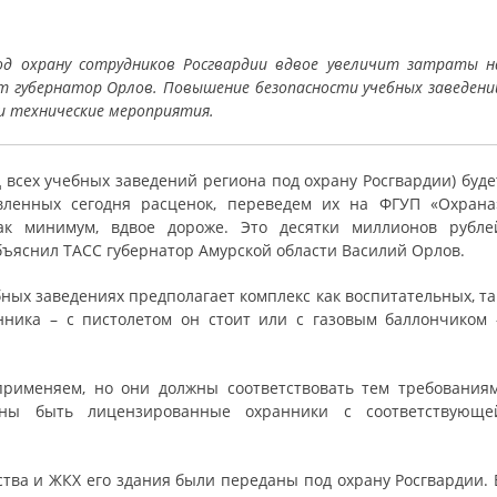
од охрану сотрудников Росгвардии вдвое увеличит затраты н
ет губернатор Орлов. Повышение безопасности учебных заведени
и технические мероприятия.
 всех учебных заведений региона под охрану Росгвардии) буде
овленных сегодня расценок, переведем их на ФГУП «Охрана
 как минимум, вдвое дороже. Это десятки миллионов рубле
объяснил ТАСС губернатор Амурской области Василий Орлов.
ных заведениях предполагает комплекс как воспитательных, та
нника – с пистолетом он стоит или с газовым баллончиком 
рименяем, но они должны соответствовать тем требованиям
ны быть лицензированные охранники с соответствующе
ства и ЖКХ его здания были переданы под охрану Росгвардии. 