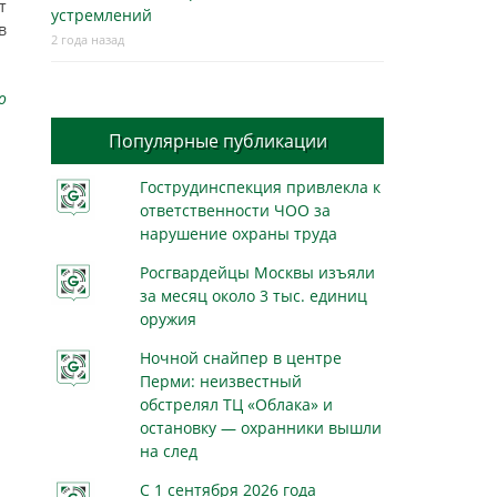
т
устремлений
в
2 года назад
о
Популярные публикации
Гострудинспекция привлекла к
ответственности ЧОО за
нарушение охраны труда
Росгвардейцы Москвы изъяли
за месяц около 3 тыс. единиц
оружия
Ночной снайпер в центре
Перми: неизвестный
обстрелял ТЦ «Облака» и
остановку — охранники вышли
на след
С 1 сентября 2026 года