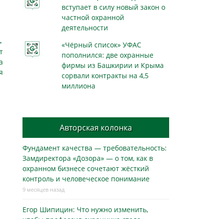
вступает в силу новый закон о
частной охранной
деятельности
→
«Чёрный список» УФАС
т
пополнился: две охранные
а
фирмы из Башкирии и Крыма
я
сорвали контракты на 4,5
миллиона
Авторская колонка
Фундамент качества — требовательность:
Замдиректора «Дозора» — о том, как в
охранном бизнесe сочетают жёсткий
контроль и человеческое понимание
9 месяцев назад
Егор Шипицин: Что нужно изменить,