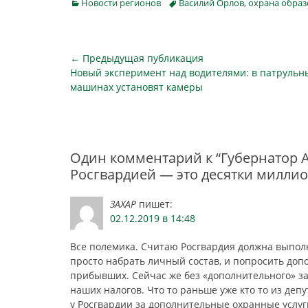
Categories
Tags
Новости регионов
Василий Орлов
,
охрана обра
учебных заведений. Они входят в
807 объектов, подведомственных
амурскому Минобру и
муниципалитетам – у всех…
Навигация
← Предыдущая публикация
Предыдущая
Новый эксперимент над водителями: в патрульн
по
публикация
машинах установят камеры
записям
Один комментарий к “Губернатор 
Росгвардией — это десятки милли
ЗАХАР
пишет:
02.12.2019 в 14:48
Все полемика. Считаю Росгвардия должна выпол
просто набрать личный состав, и попросить доп
прибывших. Сейчас же без «дополнительного» за
наших налогов. Что то раньше уже кто то из депу
у Росгвардии за дополнительные охранные услуги