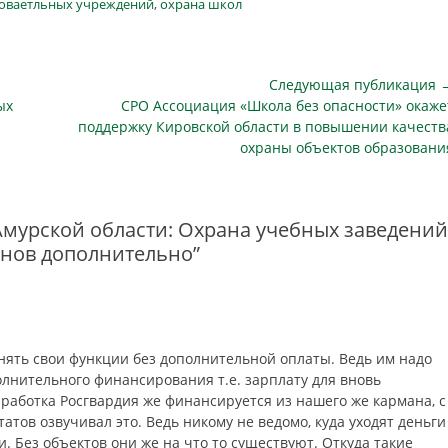
зоваетльных учреждений
,
охрана школ
еженедельном отчете, пишет АСН.
Михайлова пояснила, что вопрос
об обеспечении физической
охраны в школах…
Следующая публикация 
Следующая
ых
СРО Ассоциация «Школа без опасности» окаже
публикация
поддержку Кировской области в повышении качеств
охраны объектов образовани
Амурской области: Охрана учебных заведений
онов дополнительно”
нять свои функции без дополнительной оплаты. Ведь им надо
олнительного финансирования т.е. зарплату для вновь
работка Росгвардия же финансируется из нашего же кармана, с
татов озвучивал это. Ведь никому не ведомо, куда уходят деньги
. Без объектов они же на что то существуют. Откуда такие