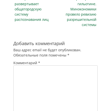
представила
развертывает
гильотине.
революционную
общегородскую
Минэкономики
систему
систему
провело ревизию
видеоаналитики на
распознавания лиц
разрешительной
базе
системы
искусственного
интеллекта,
специально
созданную для
Добавить комментарий
мониторинга
Ваш адрес email не будет опубликован.
безопасности в
Обязательные поля помечены
*
аэропортах. Это не
просто "камеры с
Комментарий
*
записью". Новая…