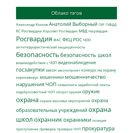
Облако тэгов
Анатолий Выборный
Александр Козлов
ГБР
ГИБДД
МВД
КС Росгвардии
Нацгвардия
Корсовет Росгвардии
Росгвардия
ФКЦ РОС
ФАС
ЧОО
антитеррористическая защищенность
безопасность
безопасность школ
видеонаблюдение
взаимодействие с ЧОП
госзакупки
закон
конкурс на охрану
законопроект
мошенничество
мошенники
коронавирус
нарушения ЧОП
невыплата заработной платы
оружие
недобросовестный ЧОП
оборот оружия
охрана
охрана
охрана массовых мероприятий
охрана
образовательных учреждений
школ
охранник
охранники
полиция
прокуратура
проверка
преступление
проверка ЧОП