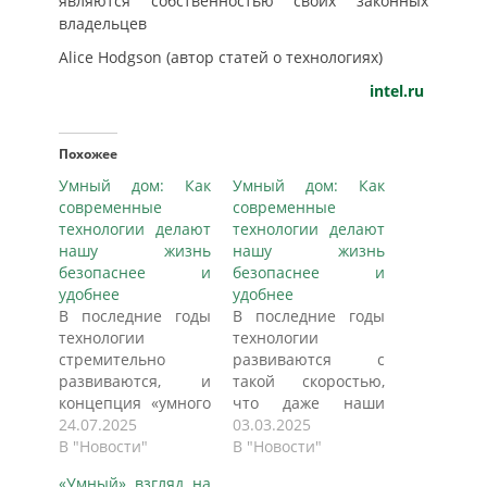
являются собственностью своих законных
владельцев
Alice Hodgson (автор статей о технологиях)
intel.ru
Похожее
Умный дом: Как
Умный дом: Как
современные
современные
технологии делают
технологии делают
нашу жизнь
нашу жизнь
безопаснее и
безопаснее и
удобнее
удобнее
В последние годы
В последние годы
технологии
технологии
стремительно
развиваются с
развиваются, и
такой скоростью,
концепция «умного
что даже наши
дома» становится
24.07.2025
холодильники
03.03.2025
все более
В "Новости"
начинают вести
В "Новости"
популярной, пишет
себя умнее нас!
«Умный» взгляд на