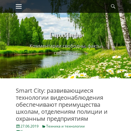
Primary Menu
Найт
Skip
to
content
ГардИнфо
Комментарии свободны, факты
священны
Smart City: развивающиеся
технологии видеонаблюдения
обеспечивают преимущества
школам, отделениям полиции и
охранным предприятиям
Posted
Categories
27.06.2019
Техника и технологии