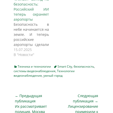
prokhab.ru. В
Концепция «умного
безопасность:
последние годы
дома» становится
Российский ИИ
технологии
всё более
теперь охраняет
развиваются с
популярной, и это
аэропорты
такой скоростью,
не просто модное
Безопасность в
что даже наши
слово — это
небе начинается на
холодильники
настоящая
земле. И теперь
начинают вести
революция в том,
российские
себя умнее нас!
как мы живем.
аэропорты сделали
Концепция «умного
Умные устройства
значительный шаг
15.07.2025
дома» становится
не только делают
вперед, внедряя
В "Новости"
всё более
нашу жизнь
передовые
популярной, и это
комфортнее, но и
технологии.
не просто модное
обеспечивают…
Categories
Tags
Техника и технологии
Smart City
,
безопасность
,
Компания
слово — это
системы видеонаблюдения
,
Технологии
NtechLab,
видеонаблюдения
,
умный город
настоящая
известный
революция…
разработчик
систем
Навигация
распознавания лиц
← Предыдущая
Следующая
и часть
по
публикация
публикация →
госкорпорации
Предыдущая
Следующая
Их рассматривает
Лицензирование
записям
"Ростех",
публикация
публикация
полиция. Москва
примерили к