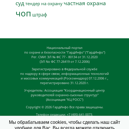
суд
частная охрана
тендер на охрану
чоп
штраф
Национальный портал
по охране и безопасности "ГардИнфо" ("ГардИнфо")
Рег. СМИ: ЭЛ № ФС 77 - 80134 от 31.12.2020
(ЭЛ No ФС 77-26419 от 7.12.2006)
Зарегистрировано в Федеральной службе
по надзору в сфере связи, информационных технологий
и массовых коммуникаций (Роскомнадзор) 07.12.2006 г.,
перегистрировано 31.12.2020 г.
Учредитель: Ассоциация "Координационный центр
руководителей охранно-сыскных структур"
(Ассоциация "КЦ РОСС")
Copyright © 2026
ГардИнфо
Все права защищены.
Телефон редакции: +7 (495) 641-0073,
Адрес электронной почты редакции:
Мы обрабатываем cookies, чтобы сделать наш сайт
news@guardinfo.online
удобнее для Вас. Вы всегда можете отключить