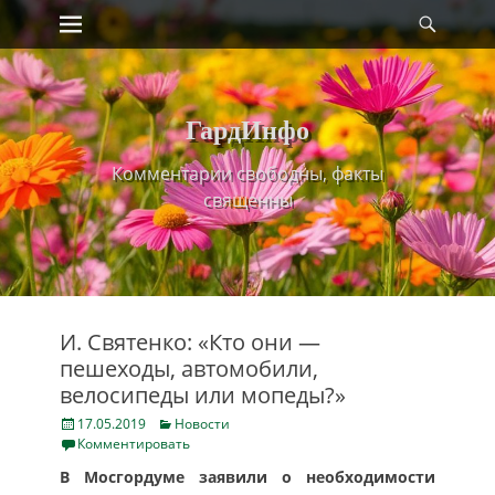
Primary Menu
Найт
Skip
to
content
ГардИнфо
Комментарии свободны, факты
священны
И. Святенко: «Кто они —
пешеходы, автомобили,
велосипеды или мопеды?»
Posted
Categories
17.05.2019
Новости
on
Комментировать
В Мосгордуме заявили о необходимости