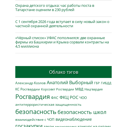
Охрана детского отдыха: час работы поста в
Татарстане оценили в 230 рублей
С 1 сентября 2026 года вступает в силу новый закон о
частной охранной деятельности
«Чёрный список» УФАС пополнился: две охранные
фирмы из Башкирии и Крыма сорвали контракты на
4,5 миллиона
Облако тэгов
Анатолий Выборный
Александр Козлов
ГБР
ГИБДД
МВД
КС Росгвардии
Нацгвардия
Корсовет Росгвардии
Росгвардия
ФКЦ РОС
ФАС
ЧОО
антитеррористическая защищенность
безопасность
безопасность школ
видеонаблюдение
взаимодействие с ЧОП
госзакупки
закон
конкурс на охрану
законопроект