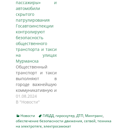
пассажиры» и
Петровку и
праздника внесет
автомобили
некоторые другие.
свои коррективы, а
скрытого
7 мая ограничения
именно -
патрулирования
связаны с
перекрытий будет
Госавтоинспекции
генеральной
больше чем
контролируют
репетицией Парада
обычно. Коснутся
безопасность
Победы, ну а 9-го
они не только
общественного
числа уже
автомобилистов, но
транспорта и такси
непосредственно с
и пешеходов, так
на улицах
самим парадом,
как закрывать будут
Мурманска
пишет "Российская
подземные и
Общественный
газета".…
наземные
транспорт и такси
пешеходные
выполняют в
переходы.…
городе важнейшую
коммуникативную и
социальную
01.08.2024
функции. Их
В "Новости"
услугами,
периодически либо
Categories
Tags
Новости
ГИБДД
,
гироскутер
,
ДТП
,
Минтранс
,
постоянно,
обеспечение безопасности движения
,
сегвей
,
техника
пользуется
на электротяге
,
электросамокат