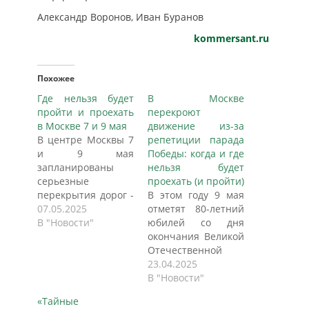
Александр Воронов, Иван Буранов
kommersant.ru
Похожее
Где нельзя будет
В Москве
пройти и проехать
перекроют
в Москве 7 и 9 мая
движение из-за
В центре Москвы 7
репетиции парада
и 9 мая
Победы: когда и где
запланированы
нельзя будет
серьезные
проехать (и пройти)
перекрытия дорог -
В этом году 9 мая
временно закроют
07.05.2025
отметят 80-летний
для движения
В "Новости"
юбилей со дня
участки Садового
окончания Великой
кольца,
Отечественной
Волгоградского
войны Парадом
23.04.2025
проспекта,
Победы на Красной
В "Новости"
Тверскую улицу,
площади.
«Тайные
Новый Арбат,
Юбилейный статус