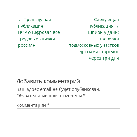
большая часть
горожан, особенно
люди преклонного
Навигация
возраста и
← Предыдущая
Следующая
несовершеннолетние,
по
публикация
публикация →
поэтому городские
Предыдущая
Следующая
ПФР оцифровал все
Шпион у дачи:
записям
перевозчики,
публикация
публикация
трудовые книжки
проверки
должностные лица,
россиян
подмосковных участков
выпускающие
дронами стартуют
транспорт на
через три дня
линию, а также
водители должны
осознавать
высокий уровень
Добавить комментарий
доверия и
Ваш адрес email не будет опубликован.
ответственности
Обязательные поля помечены
*
перед гражданами.
В первую…
Комментарий
*