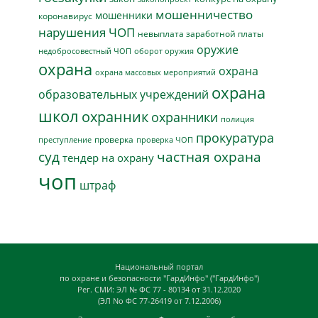
мошенничество
мошенники
коронавирус
нарушения ЧОП
невыплата заработной платы
оружие
недобросовестный ЧОП
оборот оружия
охрана
охрана
охрана массовых мероприятий
охрана
образовательных учреждений
школ
охранник
охранники
полиция
прокуратура
проверка
преступление
проверка ЧОП
суд
частная охрана
тендер на охрану
чоп
штраф
Национальный портал
по охране и безопасности "ГардИнфо" ("ГардИнфо")
Рег. СМИ: ЭЛ № ФС 77 - 80134 от 31.12.2020
(ЭЛ No ФС 77-26419 от 7.12.2006)