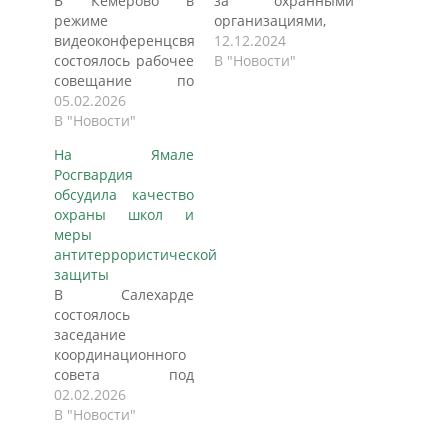
В Кемерово в
за охранными
режиме
организациями,
видеоконференцсвязи
которые
12.12.2024
состоялось рабочее
обслуживают
В "Новости"
совещание по
образовательные
вопросам
05.02.2026
учреждения,
обеспечения
В "Новости"
сообщил
безопасности
заместитель
На Ямале
объектов
начальника центра
Росгвардия
образования.
лицензионно-
обсудила качество
Мероприятие
разрешительной
охраны школ и
прошло под
работы
меры
руководством
регионального
антитеррористической
заместителя
управления
защиты
начальника
ведомства Дмитрий
В Салехарде
Управления
Шевченко на
состоялось
Росгвардии по
пресс-конференции
заседание
Кемеровской
в совместном
координационного
области – Кузбассу
пресс-центре
совета под
— начальника
агентств
председательством
02.02.2026
Центра
"Интерфакс" и
заместителя
В "Новости"
лицензионно-
"Тюменская линия"
начальника
разрешительной
в среду. "В связи с