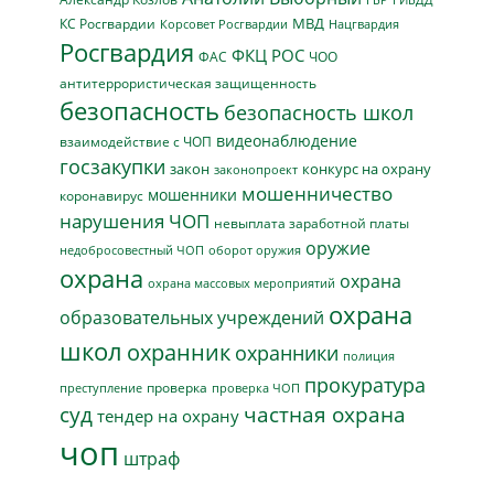
МВД
КС Росгвардии
Нацгвардия
Корсовет Росгвардии
Росгвардия
ФКЦ РОС
ФАС
ЧОО
антитеррористическая защищенность
безопасность
безопасность школ
видеонаблюдение
взаимодействие с ЧОП
госзакупки
закон
конкурс на охрану
законопроект
мошенничество
мошенники
коронавирус
нарушения ЧОП
невыплата заработной платы
оружие
недобросовестный ЧОП
оборот оружия
охрана
охрана
охрана массовых мероприятий
охрана
образовательных учреждений
школ
охранник
охранники
полиция
прокуратура
проверка
преступление
проверка ЧОП
суд
частная охрана
тендер на охрану
чоп
штраф