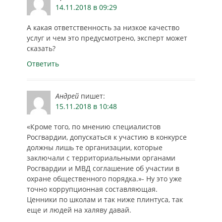
14.11.2018 в 09:29
работе совещания
принял участие
А какая ответственность за низкое качество
представитель
услуг и чем это предусмотрено, эксперт может
Контрольно-
сказать?
счетной палаты
города…
Ответить
Андрей
пишет:
15.11.2018 в 10:48
«Кроме того, по мнению специалистов
Росгвардии, допускаться к участию в конкурсе
должны лишь те организации, которые
заключали с территориальными органами
Росгвардии и МВД соглашение об участии в
охране общественного порядка.»- Ну это уже
точно коррупционная составляющая.
Ценники по школам и так ниже плинтуса, так
еще и людей на халяву давай.