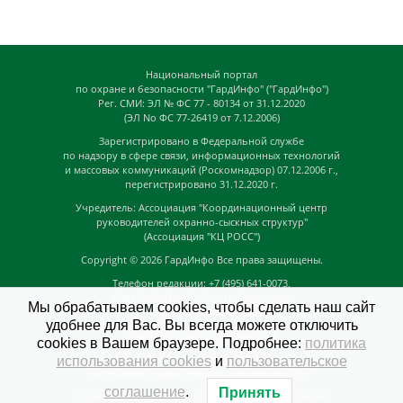
Национальный портал
по охране и безопасности "ГардИнфо" ("ГардИнфо")
Рег. СМИ: ЭЛ № ФС 77 - 80134 от 31.12.2020
(ЭЛ No ФС 77-26419 от 7.12.2006)
Зарегистрировано в Федеральной службе
по надзору в сфере связи, информационных технологий
и массовых коммуникаций (Роскомнадзор) 07.12.2006 г.,
перегистрировано 31.12.2020 г.
Учредитель: Ассоциация "Координационный центр
руководителей охранно-сыскных структур"
(Ассоциация "КЦ РОСС")
Copyright © 2026
ГардИнфо
Все права защищены.
Телефон редакции: +7 (495) 641-0073,
Адрес электронной почты редакции:
Мы обрабатываем cookies, чтобы сделать наш сайт
news@guardinfo.online
удобнее для Вас. Вы всегда можете отключить
Главный редактор: Кузьмин Д.А.
cookies в Вашем браузере. Подробнее:
политика
На сайте могут быть размещены
использования cookies
и
пользовательское
материалы с возрастным ограничением "16+"
соглашение
.
Принять
GuardInfo based on Catch Adaptive by
Catch Themes