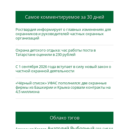
Самое комментируемое за 30 дней
Росгвардия информирует о главных изменениях для
охранников и руководителей частных охранных
организаций
Охрана детского отдыха: час работы поста в
Татарстане оценили в 230 рублей
С 1 сентября 2026 года вступает в силу новый закон о
частной охранной деятельности
«Чёрный список» УФАС пополнился: две охранные
фирмы из Башкирии и Крыма сорвали контракты на
4,5 миллиона
Облако тэгов
Анатолий Выборный
Александр Козлов
ГБР
ГИБДД