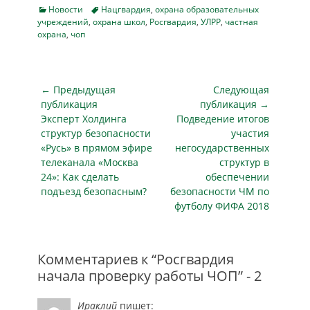
Управления
работы полковника
последними
Categories
Tags
Новости
Нацгвардия
,
охрана образовательных
Росгвардии по
полиции Елены
учреждений
,
охрана школ
,
изменениями будет
Росгвардия
,
УЛРР
,
частная
Ямало-Ненецкому
охрана
,
чоп
Муздуковой. В
усиливаться
автономному округу
обсуждении
контроль за
– начальника
приняли участие
деятельностью
Центра
руководители
охранных
Навигация
лицензионно-
← Предыдущая
Следующая
частных охранных
предприятий,
разрешительной
по
публикация
публикация →
организаций
которые
работы
Предыдущая
Следующая
Эксперт Холдинга
Подведение итогов
региона, а также
охраняют…
записям
подполковника
публикация
публикация
представители
структур безопасности
участия
полиции Алексея
органов
«Русь» в прямом эфире
негосударственных
Отрощенкова. На
внутренних…
телеканала «Москва
структур в
встрече
24»: Как сделать
обеспечении
обсуждались меры
подъезд безопасным?
безопасности ЧМ по
по повышению
футболу ФИФА 2018
эффективности
охраны социальных
учреждений
арктического
Комментариев к “Росгвардия
региона и
начала проверку работы ЧОП” - 2
развитию
межведомственного
Ираклий
пишет:
взаимодействия. В