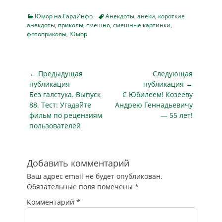
Categories
Tags
Юмор на ГардИнфо
Анекдоты
,
анеки
,
короткие
анекдоты
,
приколы
,
смешно
,
смешные картинки
,
фотоприколы
,
Юмор
Навигация
← Предыдущая
Следующая
по
публикация
публикация →
Предыдущая
Следующая
Без галстука. Выпуск
С Юбилеем! Козееву
записям
публикация
публикация
88. Тест: Угадайте
Андрею Геннадьевичу
фильм по рецензиям
— 55 лет!
пользователей
Добавить комментарий
Ваш адрес email не будет опубликован.
Обязательные поля помечены
*
Комментарий
*