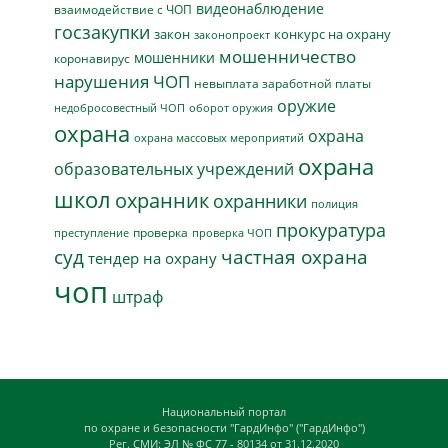
видеонаблюдение
взаимодействие с ЧОП
госзакупки
закон
конкурс на охрану
законопроект
мошенничество
мошенники
коронавирус
нарушения ЧОП
невыплата заработной платы
оружие
недобросовестный ЧОП
оборот оружия
охрана
охрана
охрана массовых мероприятий
охрана
образовательных учреждений
школ
охранник
охранники
полиция
прокуратура
проверка
преступление
проверка ЧОП
суд
частная охрана
тендер на охрану
чоп
штраф
Национальный портал
по охране и безопасности "ГардИнфо" ("ГардИнфо")
Рег. СМИ: ЭЛ № ФС 77 - 80134 от 31.12.2020