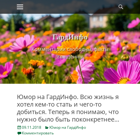
Primary Menu
Найт
Skip
to
content
ГардИнфо
Комментарии свободны, факты
священны
Юмор на ГардИнфо. Всю жизнь я
хотел кем-то стать и чего-то
добиться. Теперь я понимаю, что
нужно было быть поконкретнее…
Posted
Categories
09.11.2018
Юмор на ГардИнфо
on
Комментировать