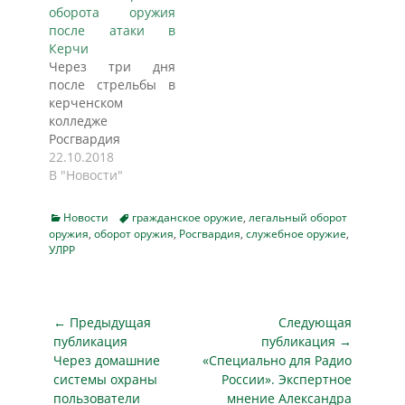
оборота оружия
административные
после атаки в
барьеры для
Керчи
торговли и
Через три дня
вдобавок
после стрельбы в
излишнюю
керченском
опасность — ведь
колледже
автомобиль проще
Росгвардия
ограбить. Как…
подготовила
22.10.2018
поправки в
В "Новости"
правила оборота
гражданского
Categories
Tags
Новости
гражданское оружие
,
легальный оборот
оружия в России.
оружия
,
оборот оружия
,
Росгвардия
,
служебное оружие
,
Они коснутся
УЛРР
владельцев оружия,
берущих огнестрел
с собой в поездки.
Навигация
Росгвардия
← Предыдущая
Следующая
подготовила
по
публикация
публикация →
поправки в
Предыдущая
Следующая
Через домашние
«Специально для Радио
записям
правила оборота ​
публикация
публикация
системы охраны
России». Экспертное
гражданского и
пользователи
мнение Александра