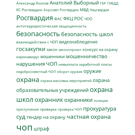
Анатолий Выборный
Александр Козлов
ГБР
ГИБДД
МВД
КС Росгвардии
Нацгвардия
Корсовет Росгвардии
Росгвардия
ФКЦ РОС
ФАС
ЧОО
антитеррористическая защищенность
безопасность
безопасность школ
видеонаблюдение
взаимодействие с ЧОП
госзакупки
закон
конкурс на охрану
законопроект
мошенничество
мошенники
коронавирус
нарушения ЧОП
невыплата заработной платы
оружие
недобросовестный ЧОП
оборот оружия
охрана
охрана
охрана массовых мероприятий
охрана
образовательных учреждений
школ
охранник
охранники
полиция
прокуратура
проверка
преступление
проверка ЧОП
суд
частная охрана
тендер на охрану
чоп
штраф