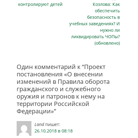
служебного оружия,
контролируют детей
Козлова: Как
следует из
обеспечить
документа,
безопасность в
опубликованного
учебных заведениях? И
на портале
нужно ли
проектов
ликвидировать ЧОПы?
нормативных
(обновлено)
правовых актов.
Ведомство
предлагает…
Один комментарий к “Проект
постановления «О внесении
изменений в Правила оборота
гражданского и служебного
оружия и патронов к нему на
территории Российской
Федерации»”
Land
пишет:
26.10.2018 в 08:18