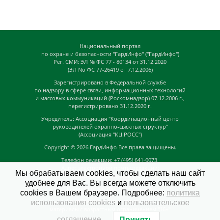
Национальный портал
по охране и безопасности "ГардИнфо" ("ГардИнфо")
Рег. СМИ: ЭЛ № ФС 77 - 80134 от 31.12.2020
(ЭЛ No ФС 77-26419 от 7.12.2006)
Зарегистрировано в Федеральной службе
по надзору в сфере связи, информационных технологий
и массовых коммуникаций (Роскомнадзор) 07.12.2006 г.,
перегистрировано 31.12.2020 г.
Учредитель: Ассоциация "Координационный центр
руководителей охранно-сыскных структур"
(Ассоциация "КЦ РОСС")
Copyright © 2026
ГардИнфо
Все права защищены.
Телефон редакции: +7 (495) 641-0073,
Адрес электронной почты редакции:
Мы обрабатываем cookies, чтобы сделать наш сайт
news@guardinfo.online
удобнее для Вас. Вы всегда можете отключить
Главный редактор: Кузьмин Д.А.
cookies в Вашем браузере. Подробнее:
политика
На сайте могут быть размещены
использования cookies
и
пользовательское
материалы с возрастным ограничением "16+"
соглашение
.
Принять