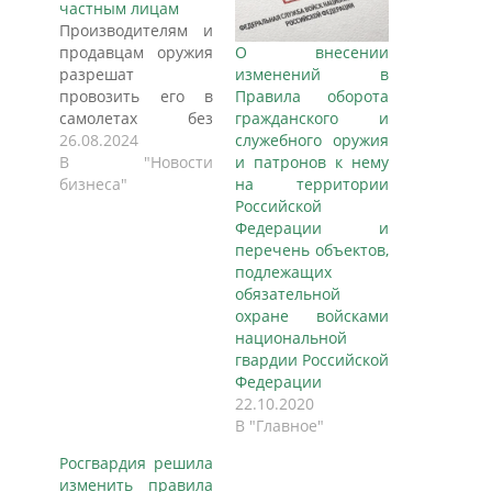
частным лицам
Производителям и
продавцам оружия
О внесении
разрешат
изменений в
провозить его в
Правила оборота
самолетах без
гражданского и
получения
26.08.2024
служебного оружия
соответствующего
В "Новости
и патронов к нему
разрешения в
бизнеса"
на территории
Росгвардии. Проект
Российской
соответствующего
Федерации и
постановления
перечень объектов,
Правительства
подлежащих
опубликовал
обязательной
Минпромторг на
охране войсками
портале проектов
национальной
нормативных
гвардии Российской
правовых актов.
Федерации
Сейчас это можно
22.10.2020
сделать
В "Главное"
исключительно
Росгвардия решила
автомобилем, что
изменить правила
создает излишние