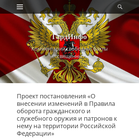
Primary Menu
Найт
Skip
to
content
ГардИнфо
Комментарии свободны, факты
священны
Проект постановления «О
внесении изменений в Правила
оборота гражданского и
служебного оружия и патронов к
нему на территории Российской
Федерации»