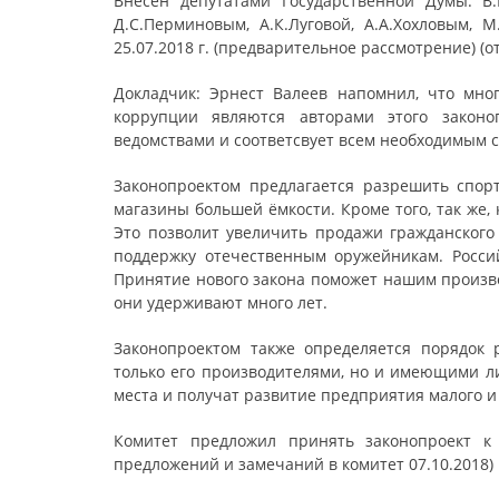
Внесен депутатами Государственной Думы: В.И
Д.С.Перминовым, А.К.Луговой, А.А.Хохловым, 
25.07.2018 г. (предварительное рассмотрение) (о
Докладчик: Эрнест Валеев напомнил, что мно
коррупции являются авторами этого законо
ведомствами и соответсвует всем необходимым 
Законопроектом предлагается разрешить спор
магазины большей ёмкости. Кроме того, так же,
Это позволит увеличить продажи гражданского
поддержку отечественным оружейникам. Росси
Принятие нового закона поможет нашим произво
они удерживают много лет.
Законопроектом также определяется порядок 
только его производителями, но и имеющими л
места и получат развитие предприятия малого и
Комитет предложил принять законопроект к 
предложений и замечаний в комитет 07.10.2018)