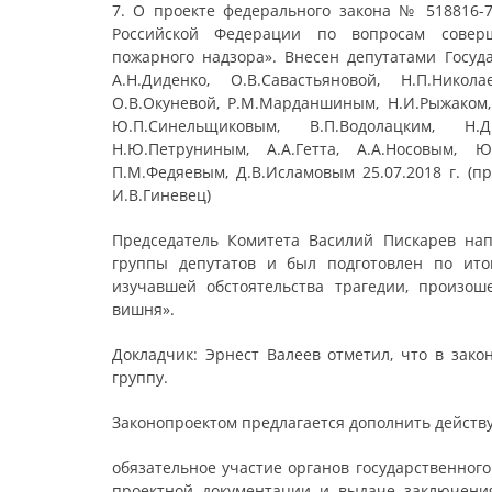
7. О проекте федерального закона № 518816-
Российской Федерации по вопросам соверше
пожарного надзора». Внесен депутатами Госуда
А.Н.Диденко, О.В.Савастьяновой, Н.П.Никол
О.В.Окуневой, Р.М.Марданшиным, Н.И.Рыжаком, 
Ю.П.Синельщиковым, В.П.Водолацким, Н.Д
Н.Ю.Петруниным, А.А.Гетта, А.А.Носовым, Ю
П.М.Федяевым, Д.В.Исламовым 25.07.2018 г. (п
И.В.Гиневец)
Председатель Комитета Василий Пискарев нап
группы депутатов и был подготовлен по ито
изучавшей обстоятельства трагедии, произош
вишня».
Докладчик: Эрнест Валеев отметил, что в зак
группу.
Законопроектом предлагается дополнить действ
обязательное участие органов государственног
проектной документации и выдаче заключения