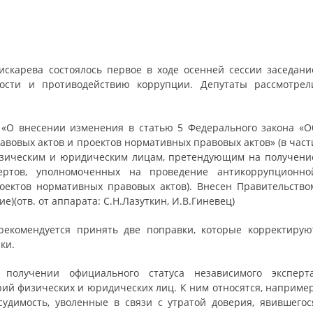
искарева состоялось первое в ходе осенней сессии заседани
ости и противодействию коррупции. Депутаты рассмотрел
 «О внесении изменения в статью 5 Федерального закона «О
вовых актов и проектов нормативных правовых актов» (в част
изическим и юридическим лицам, претендующим на получени
ертов, уполномоченных на проведение антикоррупционно
оектов нормативных правовых актов). Внесен Правительство
е)(отв. от аппарата: С.Н.Лазуткин, И.В.Гиневец)
рекомендуется принять две поправки, которые корректирую
ки.
 получении официального статуса независимого эксперта
рий физических и юридических лиц. К ним относятся, например
димость, уволенные в связи с утратой доверия, явившегос