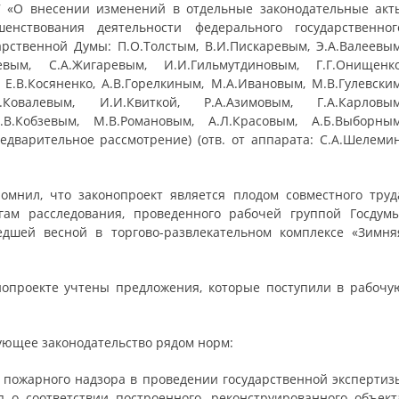
7 «О внесении изменений в отдельные законодательные акт
нствования деятельности федерального государственног
рственной Думы: П.О.Толстым, В.И.Пискаревым, Э.А.Валеевым
аевым, С.А.Жигаревым, И.И.Гильмутдиновым, Г.Г.Онищенко
Е.В.Косяненко, А.В.Горелкиным, М.А.Ивановым, М.В.Гулевским
.Ковалевым, И.И.Квиткой, Р.А.Азимовым, Г.А.Карловым
.В.Кобзевым, М.В.Романовым, А.Л.Красовым, А.Б.Выборным
редварительное рассмотрение) (отв. от аппарата: С.А.Шелемин
омнил, что законопроект является плодом совместного труд
гам расследования, проведенного рабочей группой Госдумы
едшей весной в торгово-развлекательном комплексе «Зимня
онопроекте учтены предложения, которые поступили в рабочу
ующее законодательство рядом норм:
о пожарного надзора в проведении государственной экспертиз
 о соответствии построенного, реконструированного объект