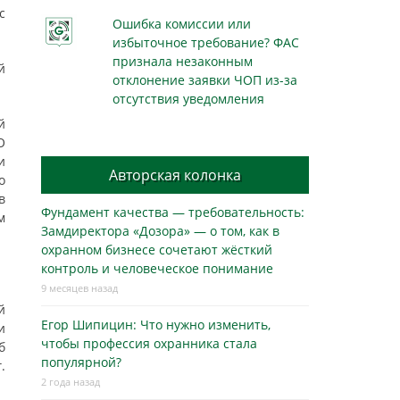
с
Ошибка комиссии или
избыточное требование? ФАС
признала незаконным
й
отклонение заявки ЧОП из-за
отсутствия уведомления
й
О
и
Авторская колонка
о
в
Фундамент качества — требовательность:
м
Замдиректора «Дозора» — о том, как в
охранном бизнесe сочетают жёсткий
контроль и человеческое понимание
9 месяцев назад
й
Егор Шипицин: Что нужно изменить,
и
чтобы профессия охранника стала
б
популярной?
.
2 года назад