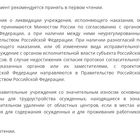
мент рекомендуется принять в первом чтении.
ения о ликвидации учреждения, исполняющего наказания, о
 принимаются Минюстом России по согласованию с органо
 Федерации, а при наличии между ними неурегулированны
ельством Российской Федерации. При наличии разногласий п
ющего наказания, или об изменении вида исправительног
уждение с органом исполнительной власти субъекта Российско
ов. В случае недостижения согласия протокол согласительног
указанных органов или их заместителями, с проекто
йской Федерации направляются в Правительство Российско
ством Российской Федерации.
равительные учреждения со значительным износом основны
зы для трудоустройства осужденных, находящиеся в зона
ительном удалении от областных центров, если в местах и
ия для содержания осужденных и для проживания работнико
чтении.