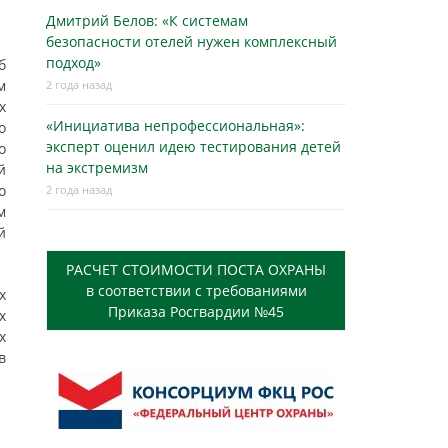
Дмитрий Белов: «К системам
безопасности отелей нужен комплексный
подход»
б
м
2 года назад
х
«Инициатива непрофессиональная»:
о
эксперт оценил идею тестирования детей
о
на экстремизм
й
о
2 года назад
м
й
РАСЧЕТ СТОИМОСТИ ПОСТА ОХРАНЫ
в соответствии с требованиями
х
Приказа Росгвардии №45
х
х
в