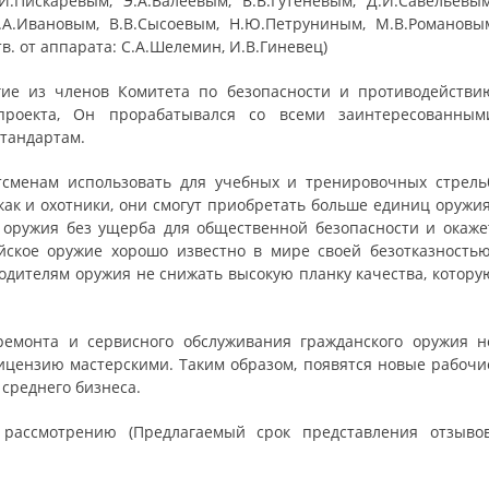
.Пискаревым, Э.А.Валеевым, В.В.Гутеневым, Д.И.Савельевым
М.А.Ивановым, В.В.Сысоевым, Н.Ю.Петруниным, М.В.Романовы
тв. от аппарата: С.А.Шелемин, И.В.Гиневец)
гие из членов Комитета по безопасности и противодействи
проекта, Он прорабатывался со всеми заинтересованным
стандартам.
тсменам использовать для учебных и тренировочных стрель
 как и охотники, они смогут приобретать больше единиц оружия
 оружия без ущерба для общественной безопасности и окаже
йское оружие хорошо известно в мире своей безотказностью
дителям оружия не снижать высокую планку качества, котору
ремонта и сервисного обслуживания гражданского оружия н
ицензию мастерскими. Таким образом, появятся новые рабочи
 среднего бизнеса.
рассмотрению (Предлагаемый срок представления отзывов