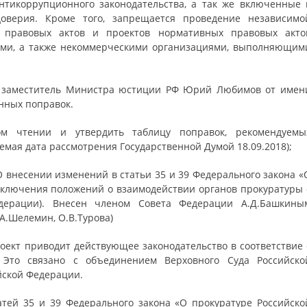
тикоррупционного законодательства, а так же включенные 
оверия. Кроме того, запрещается проведение независимо
 правовых актов и проектов нормативных правовых акто
ми, а также некоммерческими организациями, выполняющим
— заместитель Министра юстиции РФ Юрий Любимов от имен
нных поправок.
ом чтении и утвердить таблицу поправок, рекомендуемы
мая дата рассмотрения Государственной Думой 18.09.2018);
О внесении изменений в статьи 35 и 39 Федерального закона «
сключения положений о взаимодействии органов прокуратуры 
ерации). Внесен членом Совета Федерации А.Д.Башкины
С.А.Шелемин, О.В.Турова)
роект приводит действующее законодательство в соответствие 
 Это связано с объединением Верховного Суда Российско
йской Федерации.
атей 35 и 39 Федерального закона «О прокуратуре Российско