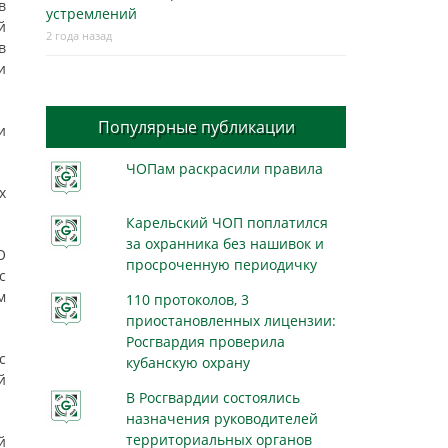
в
устремлений
й
2 года назад
в
и
Популярные публикации
и
ЧОПам раскрасили правила
х
Карельский ЧОП поплатился
за охранника без нашивок и
О
просроченную периодичку
с
м
110 протоколов, 3
приостановленных лицензии:
Росгвардия проверила
с
кубанскую охрану
й
В Росгвардии состоялись
назначения руководителей
территориальных органов
й