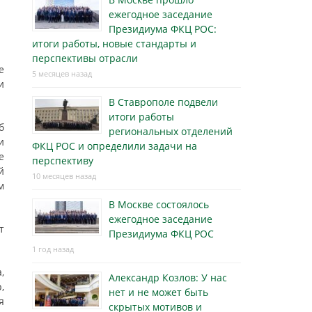
ежегодное заседание
Президиума ФКЦ РОС:
итоги работы, новые стандарты и
перспективы отрасли
е
5 месяцев назад
и
В Ставрополе подвели
итоги работы
б
региональных отделений
и
ФКЦ РОС и определили задачи на
е
перспективу
й
10 месяцев назад
м
В Москве состоялось
ежегодное заседание
т
Президиума ФКЦ РОС
1 год назад
,
Александр Козлов: У нас
,
нет и не может быть
я
скрытых мотивов и