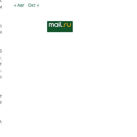
,
« Авг
Окт »
м
ю
и
б
.
т
.
ю
е
е
,