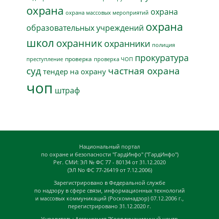
охрана
охрана
охрана массовых мероприятий
охрана
образовательных учреждений
школ
охранник
охранники
полиция
прокуратура
проверка
преступление
проверка ЧОП
суд
частная охрана
тендер на охрану
чоп
штраф
Национальный портал
по охране и безопасности "ГардИнфо" ("ГардИнфо")
Рег. СМИ: ЭЛ № ФС 77 - 80134 от 31.12.2020
(ЭЛ No ФС 77-26419 от 7.12.2006)
Зарегистрировано в Федеральной службе
по надзору в сфере связи, информационных технологий
и массовых коммуникаций (Роскомнадзор) 07.12.2006 г.,
перегистрировано 31.12.2020 г.
Учредитель: Ассоциация "Координационный центр