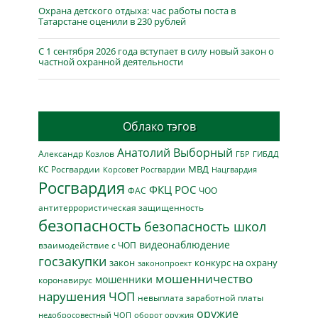
Охрана детского отдыха: час работы поста в
Татарстане оценили в 230 рублей
С 1 сентября 2026 года вступает в силу новый закон о
частной охранной деятельности
Облако тэгов
Анатолий Выборный
Александр Козлов
ГБР
ГИБДД
МВД
КС Росгвардии
Нацгвардия
Корсовет Росгвардии
Росгвардия
ФКЦ РОС
ФАС
ЧОО
антитеррористическая защищенность
безопасность
безопасность школ
видеонаблюдение
взаимодействие с ЧОП
госзакупки
закон
конкурс на охрану
законопроект
мошенничество
мошенники
коронавирус
нарушения ЧОП
невыплата заработной платы
оружие
недобросовестный ЧОП
оборот оружия