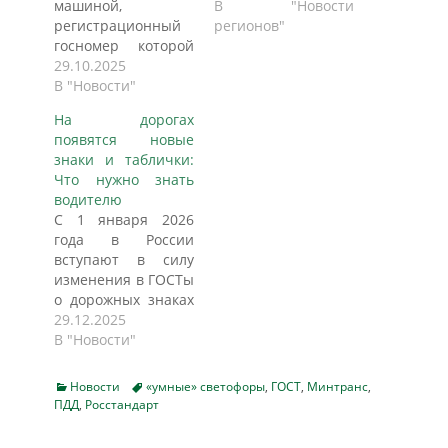
машиной,
Разработчики
В "Новости
регистрационный
комплексов
регионов"
госномер которой
предложили
не содержит
29.10.2025
использовать
триколора? Тема
В "Новости"
динамические
стала актуальной с
дорожные знаки, а
На дорогах
1 января того года,
нарушения
появятся новые
когда вступил в
контролировать
знаки и таблички:
силу новый ГОСТ
автоматически,
Что нужно знать
для таких знаков.
сообщает
водителю
Однако к концу года
Autonews. На
С 1 января 2026
ее снова стали
магистралях начнут
года в России
активно обсуждать.
снижать скорость
вступают в силу
До начала 2025
при сложных
изменения в ГОСТы
года ГОСТ допускал
дорожных условиях:
о дорожных знаках
регистрационные
например, при
и их применении. В
29.12.2025
знаки как с
низкой видимости
результате на
В "Новости"
российским флагом,
или гололедице.
дорогах может
…
Как выяснил
появиться более 60
Autonews.ru, для
Categories
Tags
Новости
«умные» светофоры
,
ГОСТ
,
Минтранс
,
новых знаков и
ПДД
,
Росстандарт
решения этой
табличек.
задачи появилась
Изменятся правила
технология,