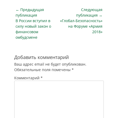
их установки и
включающая
внешний вид.
Навигация
← Предыдущая
Следующая
динамические…
Нововведения
по
публикация
публикация →
касаются парковки,
Предыдущая
Следующая
В России вступил в
«Глобал-Безопасность»
записям
остановок,
публикация
публикация
силу новый закон о
на Форуме «Армия
предупредительных
финансовом
2018»
табличек. Об этом
омбудсмене
сообщает
"Российская
газета". Никаких…
Добавить комментарий
Ваш адрес email не будет опубликован.
Обязательные поля помечены
*
Комментарий
*