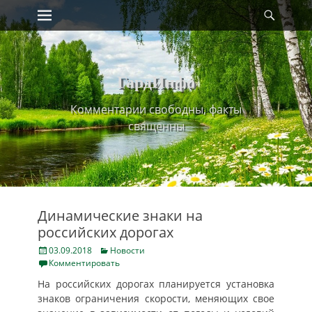
Primary Menu
Найт
Skip
to
content
ГардИнфо
Комментарии свободны, факты
священны
Динамические знаки на
российских дорогах
Posted
Categories
03.09.2018
Новости
on
Комментировать
На российских дорогах планируется установка
знаков ограничения скорости, меняющих свое