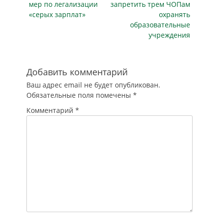
проблема
работе…
мер по легализации
запретить трем ЧОПам
действительно
«серых зарплат»
охранять
актуальна: нельзя
образовательные
исключить
учреждения
использования
беспилотников
против
гражданской
Добавить комментарий
авиации. Главный
Ваш адрес email не будет опубликован.
вопрос здесь —
Обязательные поля помечены
*
правильный выбор
технологических
Комментарий
*
решений. Не только
в России, но и во
всем…