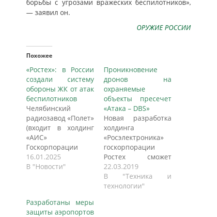
борьбы с угрозами вражеских беспилотников»,
— заявил он.
ОРУЖИЕ РОССИИ
Похожее
«Ростех»: в России
Проникновение
создали систему
дронов на
обороны ЖК от атак
охраняемые
беспилотников
объекты пресечет
Челябинский
«Атака – DBS»
радиозавод «Полет»
Новая разработка
(входит в холдинг
холдинга
«АИС»
«Росэлектроника»
Госкорпорации
госкорпорации
Ростех) разработал
16.01.2025
Ростех сможет
комплексную
В "Новости"
противодействовать
22.03.2019
зональную
проникновению на
В "Техника и
радиолокационную
территорию
технологии"
защиту от атаки
охраняемых
Разработаны меры
беспилотников.
объектов
защиты аэропортов
Решение возможно
самодельных,