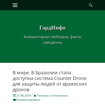
Primary Menu
Найт
Skip
to
content
ГардИнфо
Комментарии свободны, факты
священны
В мире. В Бразилии стала
доступна система Counter Drone
для защиты людей от вражеских
дронов
Posted
Categories
21.08.2018
Техника и технологии
on
Комментировать