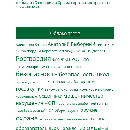
фирмы из Башкирии и Крыма сорвали контракты на
4,5 миллиона
Облако тэгов
Анатолий Выборный
Александр Козлов
ГБР
ГИБДД
МВД
КС Росгвардии
Нацгвардия
Корсовет Росгвардии
Росгвардия
ФКЦ РОС
ФАС
ЧОО
антитеррористическая защищенность
безопасность
безопасность школ
видеонаблюдение
взаимодействие с ЧОП
госзакупки
закон
конкурс на охрану
законопроект
мошенничество
мошенники
коронавирус
нарушения ЧОП
невыплата заработной платы
оружие
недобросовестный ЧОП
оборот оружия
охрана
охрана
охрана массовых мероприятий
охрана
образовательных учреждений