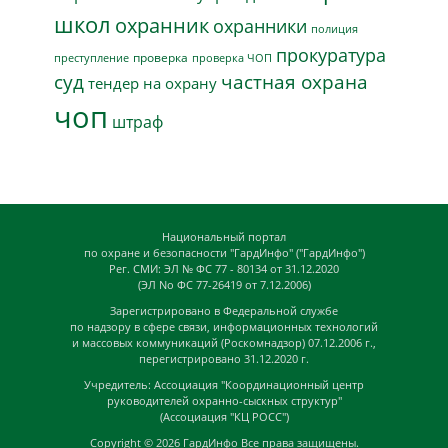
школ
охранник
охранники
полиция
прокуратура
проверка
преступление
проверка ЧОП
суд
частная охрана
тендер на охрану
чоп
штраф
Национальный портал
по охране и безопасности "ГардИнфо" ("ГардИнфо")
Рег. СМИ: ЭЛ № ФС 77 - 80134 от 31.12.2020
(ЭЛ No ФС 77-26419 от 7.12.2006)
Зарегистрировано в Федеральной службе
по надзору в сфере связи, информационных технологий
и массовых коммуникаций (Роскомнадзор) 07.12.2006 г.,
перегистрировано 31.12.2020 г.
Учредитель: Ассоциация "Координационный центр
руководителей охранно-сыскных структур"
(Ассоциация "КЦ РОСС")
Copyright © 2026
ГардИнфо
Все права защищены.