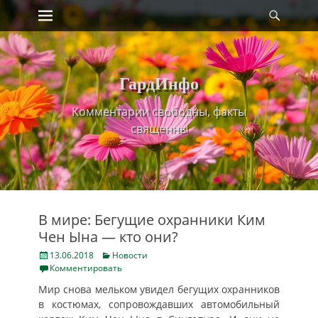
Primary Menu
Найт
Skip
to
content
ГардИнфо
Комментарии свободны, факты
священны
В мире: Бегущие охранники Ким
Чен Ына — кто они?
Posted
Categories
13.06.2018
Новости
on
Комментировать
Мир снова мельком увидел бегущих охранников
в костюмах, сопровождавших автомобильный