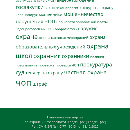
видеонаблюдение
взаимодействие с ЧОП
госзакупки
закон
конкурс на охрану
законопроект
мошенничество
мошенники
коронавирус
нарушения ЧОП
невыплата заработной платы
оружие
недобросовестный ЧОП
оборот оружия
охрана
охрана
охрана массовых мероприятий
охрана
образовательных учреждений
школ
охранник
охранники
полиция
прокуратура
проверка
преступление
проверка ЧОП
суд
частная охрана
тендер на охрану
чоп
штраф
Национальный портал
по охране и безопасности "ГардИнфо" ("ГардИнфо")
Рег. СМИ: ЭЛ № ФС 77 - 80134 от 31.12.2020