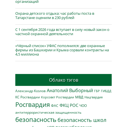
организаций
Охрана детского отдыха: час работы поста в
Татарстане оценили в 230 рублей
С 1 сентября 2026 года вступает в силу новый закон о
частной охранной деятельности
«Чёрный список» УФАС пополнился: две охранные
фирмы из Башкирии и Крыма сорвали контракты на
4,5 миллиона
Облако тэгов
Анатолий Выборный
Александр Козлов
ГБР
ГИБДД
МВД
КС Росгвардии
Нацгвардия
Корсовет Росгвардии
Росгвардия
ФКЦ РОС
ФАС
ЧОО
антитеррористическая защищенность
безопасность
безопасность школ