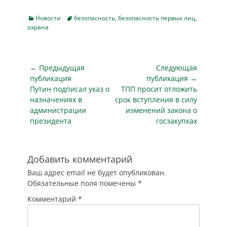
тысяч личных
телохранителей. У
Categories
Tags
Новости
безопасность
,
безопасность первых лиц
,
северокорейского
охрана
вождя есть вполне
реальные
основания
опасаться за
Навигация
← Предыдущая
Следующая
собственную жизнь,
по
публикация
публикация →
особенно после
Предыдущая
Следующая
Путин подписал указ о
ТПП просит отложить
записям
того, как стало
публикация
публикация
назначениях в
срок вступления в силу
известно, что в
администрации
изменений закона о
Сеуле создано
президента
госзакупках
спецподразделение,
в задачу которого
входит физическая
ликвидация Ким
Добавить комментарий
Чен Ына. Да и…
Ваш адрес email не будет опубликован.
Обязательные поля помечены
*
Комментарий
*