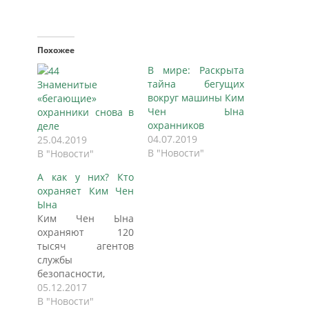
Похожее
В мире: Раскрыта
тайна бегущих
Знаменитые
вокруг машины Ким
«бегающие»
Чен Ына
охранники снова в
охранников
деле
04.07.2019
25.04.2019
В "Новости"
В "Новости"
А как у них? Кто
охраняет Ким Чен
Ына
Ким Чен Ына
охраняют 120
тысяч агентов
службы
безопасности,
секретные
05.12.2017
танковые роты и 15
В "Новости"