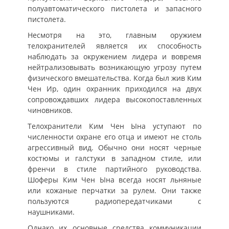
полуавтоматического пистолета и запасного
пистолета.
Несмотря на это, главным оружием
телохранителей является их способность
наблюдать за окружением лидера и вовремя
нейтрализовывать возникающую угрозу путем
физического вмешательства. Когда был жив Ким
Чен Ир, один охранник приходился на двух
сопровождавших лидера высокопоставленных
чиновников.
Телохранители Ким Чен Ына уступают по
численности охране его отца и имеют не столь
агрессивный вид. Обычно они носят черные
костюмы и галстуки в западном стиле, или
френчи в стиле партийного руководства.
Шоферы Ким Чен Ына всегда носят льняные
или кожаные перчатки за рулем. Они также
пользуются радиопередатчиками с
наушниками.
Однако их основные средства коммуникации