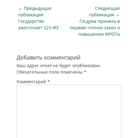
Навигация
← Предыдущая
Следующая
по
публикация
публикация →
Предыдущая
Следующая
Государство
Госдума приняла в
записям
публикация
публикация
ужесточает 223-ФЗ
первом чтении закон о
повышении МРОТа
Добавить комментарий
Ваш адрес email не будет опубликован.
Обязательные поля помечены
*
Комментарий
*