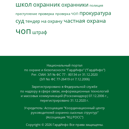
школ
охранник
охранники
полиция
прокуратура
проверка
преступление
проверка ЧОП
суд
частная охрана
тендер на охрану
чоп
штраф
Национальный портал
по охране и безопасности "ГардИнфо" ("ГардИнфо")
Рег. СМИ: ЭЛ № ФС 77 - 80134 от 31.12.2020
(ЭЛ No ФС 77-26419 от 7.12.2006)
Зарегистрировано в Федеральной службе
по надзору в сфере связи, информационных технологий
и массовых коммуникаций (Роскомнадзор) 07.12.2006 г.,
перегистрировано 31.12.2020 г.
Учредитель: Ассоциация "Координационный центр
руководителей охранно-сыскных структур"
(Ассоциация "КЦ РОСС")
Copyright © 2026
ГардИнфо
Все права защищены.