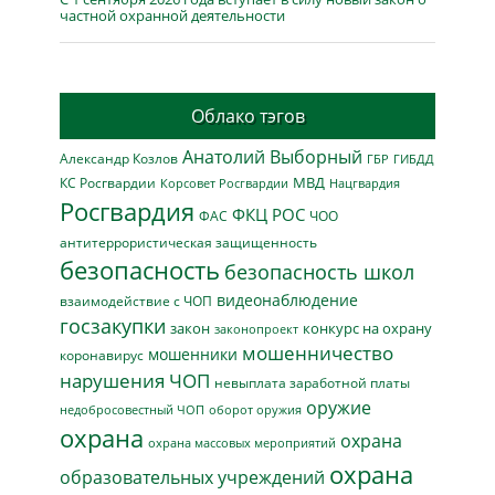
частной охранной деятельности
Облако тэгов
Анатолий Выборный
Александр Козлов
ГБР
ГИБДД
МВД
КС Росгвардии
Нацгвардия
Корсовет Росгвардии
Росгвардия
ФКЦ РОС
ФАС
ЧОО
антитеррористическая защищенность
безопасность
безопасность школ
видеонаблюдение
взаимодействие с ЧОП
госзакупки
закон
конкурс на охрану
законопроект
мошенничество
мошенники
коронавирус
нарушения ЧОП
невыплата заработной платы
оружие
недобросовестный ЧОП
оборот оружия
охрана
охрана
охрана массовых мероприятий
охрана
образовательных учреждений