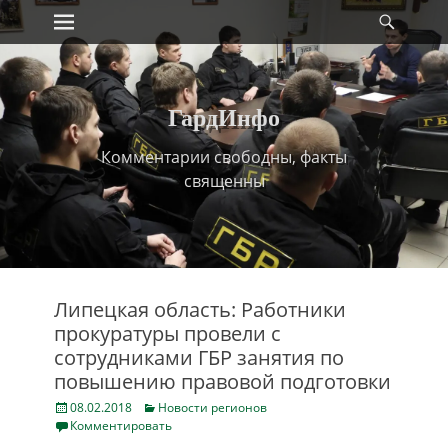
Primary Menu
Найт
Skip
to
content
ГардИнфо
Комментарии свободны, факты
священны
Липецкая область: Работники
прокуратуры провели с
сотрудниками ГБР занятия по
повышению правовой подготовки
Posted
Categories
08.02.2018
Новости регионов
on
Комментировать