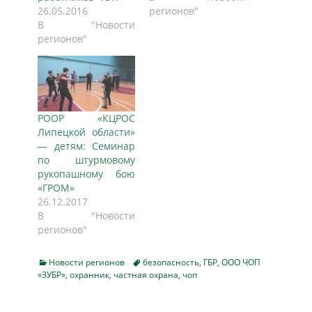
26.05.2016
регионов"
В "Новости
регионов"
РООР «КЦРОС
Липецкой области»
— детям: Семинар
по штурмовому
рукопашному бою
«ГРОМ»
26.12.2017
В "Новости
регионов"
Categories
Tags
Новости регионов
безопасность
,
ГБР
,
ООО ЧОП
«ЗУБР»
,
охранник
,
частная охрана
,
чоп