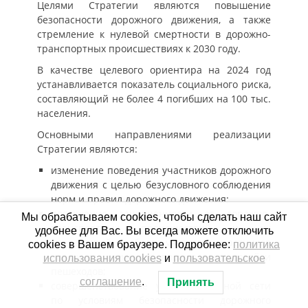
Целями Стратегии являются повышение
безопасности дорожного движения, а также
стремление к нулевой смертности в дорожно-
транспортных происшествиях к 2030 году.
В качестве целевого ориентира на 2024 год
устанавливается показатель социального риска,
составляющий не более 4 погибших на 100 тыс.
населения.
Основными направлениями реализации
Стратегии являются:
изменение поведения участников дорожного
движения с целью безусловного соблюдения
норм и правил дорожного движения;
повышение защищенности от дорожно-
Мы обрабатываем cookies, чтобы сделать наш сайт
транспортных происшествий и их
удобнее для Вас. Вы всегда можете отключить
последствий наиболее уязвимых участников
cookies в Вашем браузере. Подробнее:
политика
дорожного движения, прежде всего детей и
использования cookies
и
пользовательское
пешеходов;
соглашение
.
Принять
совершенствование улично-дорожной сети
по условиям безопасности дорожного