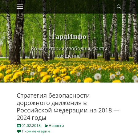
Primary Menu
Найт
Skip
to
content
ГардИнфо
Комментарии свободны, факты
священны
Стратегия безопасности
дорожного движения в
Российской Федерации на 2018 —
2024 годы
Posted
Categories
01.02.2018
Новости
on
1 комментарий