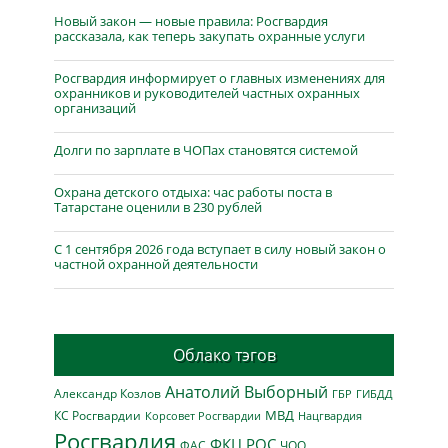
Новый закон — новые правила: Росгвардия
рассказала, как теперь закупать охранные услуги
Росгвардия информирует о главных изменениях для
охранников и руководителей частных охранных
организаций
Долги по зарплате в ЧОПах становятся системой
Охрана детского отдыха: час работы поста в
Татарстане оценили в 230 рублей
С 1 сентября 2026 года вступает в силу новый закон о
частной охранной деятельности
Облако тэгов
Анатолий Выборный
Александр Козлов
ГБР
ГИБДД
МВД
КС Росгвардии
Нацгвардия
Корсовет Росгвардии
Росгвардия
ФКЦ РОС
ФАС
ЧОО