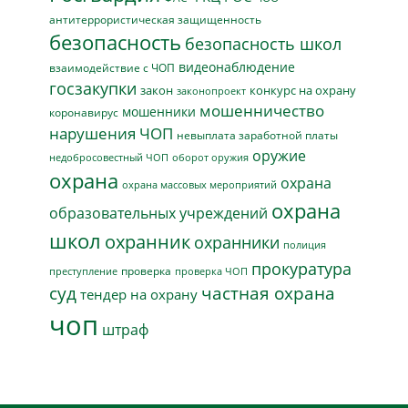
антитеррористическая защищенность
безопасность
безопасность школ
видеонаблюдение
взаимодействие с ЧОП
госзакупки
закон
конкурс на охрану
законопроект
мошенничество
мошенники
коронавирус
нарушения ЧОП
невыплата заработной платы
оружие
недобросовестный ЧОП
оборот оружия
охрана
охрана
охрана массовых мероприятий
охрана
образовательных учреждений
школ
охранник
охранники
полиция
прокуратура
проверка
преступление
проверка ЧОП
суд
частная охрана
тендер на охрану
чоп
штраф