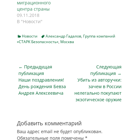
миграционного
центра страны
09.11.2018
В "Новости"
Categories
Tags
Новости
Александр Гадалов
,
Группа компаний
«СТАРК Безопасность»
,
Москва
Навигация
← Предыдущая
Следующая
по
публикация
публикация →
Предыдущая
Следующая
Наши поздравления!
Убить из авторучки:
записям
публикация
публикация
День рождения Бевза
зачем в России
Андрея Алексеевича
нелегально покупают
экзотическое оружие
Добавить комментарий
Ваш адрес email не будет опубликован.
Обязательные поля помечены
*