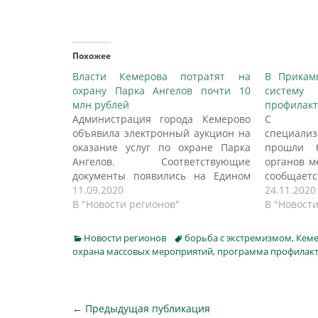
Похожее
Власти Кемерова потратят на
В Прикам
охрану Парка Ангелов почти 10
систему 
млн рублей
профилакт
Администрация города Кемерово
С н
объявила электронный аукцион на
специал
оказание услуг по охране Парка
прошли б
Ангелов. Соответствующие
органов м
документы появились на Едином
сообщаетс
портале госзакупок, пишет А42.ru.
11.09.2020
Правитель
24.11.2020
Начальная цена контракта — 9 635
В "Новости регионов"
понеде
В "Новост
400 рублей. Средства будут
губернат
выделены из городского бюджета.
Махонин
Categories
Tags
Новости регионов
борьба с экстремизмом
,
Кем
Исполнитель должен иметь
краевой 
охрана массовых мероприятий
,
программа профилакт
действующую лицензию на
комиссии
оказание охранных услуг. В его
участие
задачу будет входить…
министерс
органов и
Навигация
← Предыдущая публикация
ведомств.