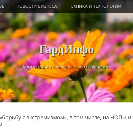
ОВ
НОВОСТИ БИЗНЕСА
ТЕХНИКА И ТЕХНОЛОГИИ
ГардИнфо
Комментарии свободны, факты священны
 «борьбу с экстремизмом», в том числе, на ЧОПы и
в