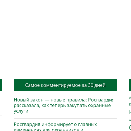
Самое комментируемое за 30 дней
А
Новый закон — новые правила: Росгвардия
К
рассказала, как теперь закупать охранные
услуги
а
Росгвардия информирует о главных
изменениях для охранников и