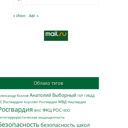
« Июн
Авг »
Облако тэгов
Анатолий Выборный
лександр Козлов
ГБР
ГИБДД
МВД
С Росгвардии
Нацгвардия
Корсовет Росгвардии
Росгвардия
ФКЦ РОС
ФАС
ЧОО
нтитеррористическая защищенность
безопасность
безопасность школ