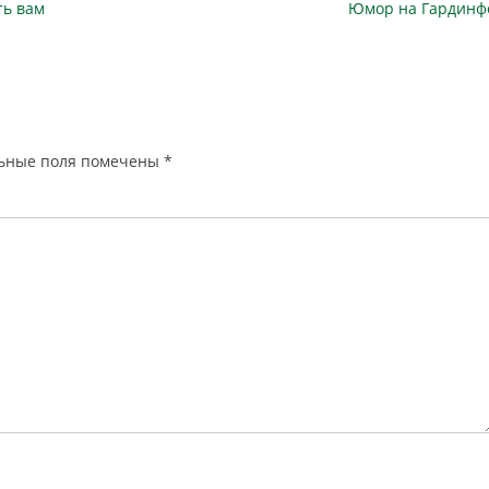
Следующая
ть вам
Юмор на Гардинф
публикация
ьные поля помечены
*