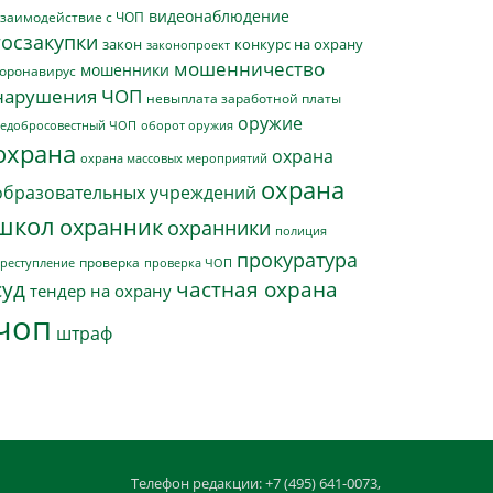
видеонаблюдение
заимодействие с ЧОП
госзакупки
закон
конкурс на охрану
законопроект
мошенничество
мошенники
оронавирус
нарушения ЧОП
невыплата заработной платы
оружие
едобросовестный ЧОП
оборот оружия
охрана
охрана
охрана массовых мероприятий
охрана
образовательных учреждений
школ
охранник
охранники
полиция
прокуратура
проверка
реступление
проверка ЧОП
суд
частная охрана
тендер на охрану
чоп
штраф
Телефон редакции: +7 (495) 641-0073,