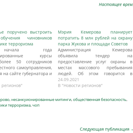
Настоящее врем
ье поручено выстроить
Мэрия Кемерова планирует
обучения чиновников
потратить 8 млн рублей на охрану
ике терроризма
парка Жукова и площади Советов
ачала года
Администрация Кемерова
изированные курсы
объявила тендер на
олее 50 сотрудников
предоставление услуг охраны в
естного самоуправления,
местах массового пребывания
я на сайте губернатора и
людей. Об этом говорится в
ства Пермского края. ​В
материалах на сайте госзакупок, с
24.09.2021
льник, 23 ноября,
и регионов"
которыми ознакомился
В "Новости регионов"
ор Прикамья Дмитрий
корреспондент A42.RU.
 провел заседание
Победителю аукциона необходимо
ерово
,
несанкуионированные митинги
,
общественная безопасность
,
антитеррористической
будет обеспечивать охрану
ики терроризма
,
чоп
 (АТК). В нем приняли
территории парка Победы имени Г.
 главы профильных
К. Жукова, пешеходной зоны
тв, правоохранительных
бульвара Строителей от проспекта
 руководители силовых
Химиков до проспекта Ленина, а…
Следующая публикация 
 Одной из ключевых…