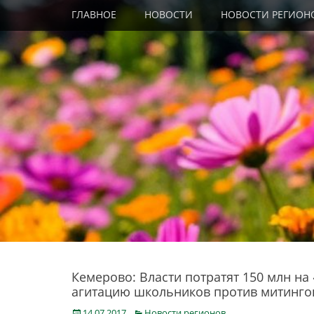
Primary Menu
Skip
ГЛАВНОЕ
НОВОСТИ
НОВОСТИ РЕГИОН
to
content
Кемерово: Власти потратят 150 млн на
агитацию школьников против митинго
Posted
Categories
14.07.2017
Новости регионов