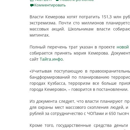
on
Комментировать
Власти Кемерова хотят потратить 151,3 млн р
экстремизма. Почти сто миллионов планирует
массовых акций. Школьникам власти собираю
митингах.
Полный перечень трат указан в проекте
новой
собирается принять мэрия Кемерова. Докумен
сайт
Тайга.инфо
.
«Учитывая поступающую в правоохранительны
бандформирований по планированию террорист
городах Кузбасса, терроризм все больше прио
города Кемерово», – говорится в постановлении.
Из документа следует, что власти планируют 
для охраны мест массового скопления людей, и
рублей за сотрудничество с ЧОПами и 650 тысяч 
Кроме того, государственные средства деньг