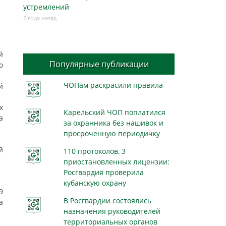
устремлений
2 года назад
й
Популярные публикации
о
ЧОПам раскрасили правила
й
х
Карельский ЧОП поплатился
а
за охранника без нашивок и
просроченную периодичку
й
110 протоколов, 3
приостановленных лицензии:
Росгвардия проверила
кубанскую охрану
9
В Росгвардии состоялись
а
назначения руководителей
территориальных органов