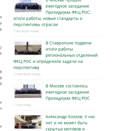
ежегодное заседание
Президиума ФКЦ РОС:
и
итоги работы, новые стандарты и
ы
перспективы отрасли
х
5 месяцев назад
В Ставрополе подвели
ю
итоги работы
л
региональных отделений
ФКЦ РОС и определили задачи на
перспективу
в
10 месяцев назад
в
й
В Москве состоялось
ежегодное заседание
Президиума ФКЦ РОС
ы
1 год назад
н
Александр Козлов: У нас
нет и не может быть
и
скрытых мотивов и