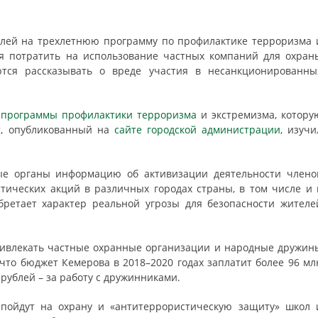
ублей на трехлетнюю программу по профилактике терроризма 
ся потратить на использование частных компаний для охран
тся рассказывать о вреде участия в несанкционированны
 программы профилактики терроризма
и экстремизма, котору
т, опубликованный на
сайте городской администрации,
изучи
е органы информацию об активизации деятельности члено
ических акций в различных городах страны, в том числе и 
бретает характер реальной угрозы для безопасности жителе
привлекать частные охранные организации и народные дружин
 что бюджет Кемерова в 2018–2020 годах заплатит более 96 мл
рублей – за работу с дружинниками.
и пойдут на охрану и «антитеррористическую защиту» школ 