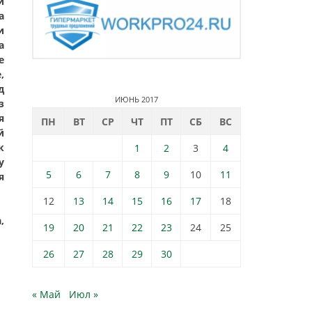
й
а
и
а
е
,
д
ИЮНЬ 2017
з
я
ПН
ВТ
СР
ЧТ
ПТ
СБ
ВС
й
к
1
2
3
4
у
5
6
7
8
9
10
11
я
12
13
14
15
16
17
18
,
19
20
21
22
23
24
25
26
27
28
29
30
« Май
Июл »