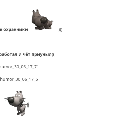
е охранники
)))
работал и чёт приуныл((