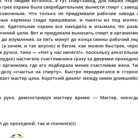
е, что людям хотелось, а тут спиртзавод, для наших люде
а грех охрана была сверхбдительная, вынести спирт с завод
возможным. Что только не придумвали рабочие завода 
ьные карманы сзади пришивали, и пакеты из под молок
но, бдительная охрана все находила и изымала. Но разв
еченой цели. Вот и придумали выносить спирт в организме
 до изумления, за пять минут до конца смены рабочий лю
(а зачем, и так вкусно) и бегом, как можно быстрее, чере
 ручки, типа — «Нет у нас ничего!», поскольку алкогольна
елудок) настигала счастливчика сразу за дверями проходно
 организма, где его подбирала менее счастливая жена. Та
дозу «счастья на спирту», быстро передвигался в сторон
ливает мастер цеха. Короткий диалог между ними длившийс
 руке, демонстрируя мастеру время: — Мастер, некогда
 до проходной, так и спалился)))