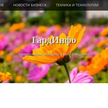
ОВ
НОВОСТИ БИЗНЕСА
ТЕХНИКА И ТЕХНОЛОГИИ
ГардИнфо
Комментарии свободны, факты священны