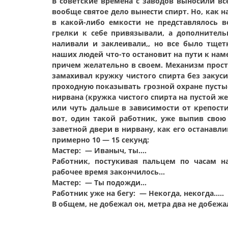
В советские времена с заводов выносили вс
вообще святое дело вынести спирт. Но, как н
в какой-либо емкости не представлялось 
грелки к себе привязывали, а дополнител
наливали и заклеивали,, но все было тщет
наших людей что-то остановит на пути к нам
причем желательно в своем. Механизм прост
замахивал кружку чистого спирта без закуси 
проходную показывать грозной охране пустые
нирвана (кружка чистого спирта на пустой ж
или чуть дальше в зависимости от крепости
вот, один такой работник, уже выпив свою 
заветной двери в нирвану, как его останав
примерно 10 — 15 секунд:
Мастер: — Иваныч, ты….
Работник, постукивая пальцем по часам на
рабочее время закончилось…
Мастер: — Ты подожди…
Работник уже на бегу: — Некогда, некогда…..
В общем, не добежал он, метра два не добежал