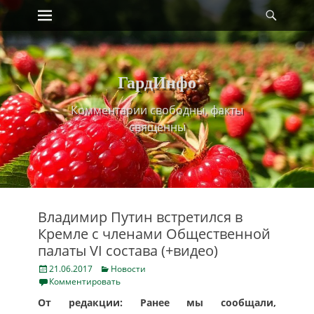
Primary Menu
Найт
Skip
to
content
ГардИнфо
Комментарии свободны, факты
священны
Владимир Путин встретился в
Кремле с членами Общественной
палаты VI состава (+видео)
Posted
Categories
21.06.2017
Новости
on
Комментировать
От редакции: Ранее мы сообщали,