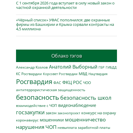
С 1 сентября 2026 года вступает в силу новый закон о
частной охранной деятельности
«Чёрный список» УФАС пополнился: две охранные
фирмы из Башкирии и Крыма сорвали контракты на
4,5 миллиона
Облако тэгов
Анатолий Выборный
Александр Козлов
ГБР
ГИБДД
МВД
КС Росгвардии
Нацгвардия
Корсовет Росгвардии
Росгвардия
ФКЦ РОС
ФАС
ЧОО
антитеррористическая защищенность
безопасность
безопасность школ
видеонаблюдение
взаимодействие с ЧОП
госзакупки
закон
конкурс на охрану
законопроект
мошенничество
мошенники
коронавирус
нарушения ЧОП
невыплата заработной платы