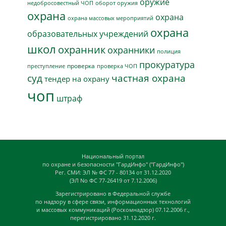
оружие
недобросовестный ЧОП
оборот оружия
охрана
охрана
охрана массовых мероприятий
охрана
образовательных учреждений
школ
охранник
охранники
полиция
прокуратура
проверка
преступление
проверка ЧОП
суд
частная охрана
тендер на охрану
чоп
штраф
Национальный портал
по охране и безопасности "ГардИнфо" ("ГардИнфо")
Рег. СМИ: ЭЛ № ФС 77 - 80134 от 31.12.2020
(ЭЛ No ФС 77-26419 от 7.12.2006)
Зарегистрировано в Федеральной службе
по надзору в сфере связи, информационных технологий
и массовых коммуникаций (Роскомнадзор) 07.12.2006 г.,
перегистрировано 31.12.2020 г.