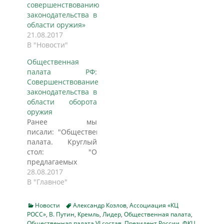
совершенствованию
законодательства в
области оружия»
21.08.2017
В "Новости"
Общественная
палата РФ:
Совершенствование
законодательства в
области оборота
оружия
Ранее мы
писали: "Общественная
палата. Круглый
стол: "О
предлагаемых
Росгвардией мерах
28.08.2017
по
В "Главное"
совершенствованию
законодательства в
Categories
Tags
Новости
Александр Козлов
,
Ассоциация «КЦ
области оружия" 14
РОСС»
,
В. Путин
,
Кремль
,
Лидер
,
Общественная палата
,
сентября в 11:00 в
Общественная палата VI состав
,
Президент России
,
ФКЦ