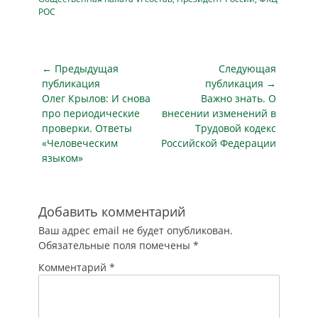
Общественной
РОС
палате РФ
(Миусская пл., д. 7)
состоится круглый
Навигация
стол «О
← Предыдущая
Следующая
предлагаемых
по
публикация
публикация →
Росгвардией мерах
Предыдущая
Следующая
Олег Крылов: И снова
Важно знать. О
записям
по
публикация
публикация
про периодические
внесении изменений в
совершенствованию
проверки. Ответы
Трудовой кодекс
законодательства в
«Человеческим
Российской Федерации
области оборота
языком»
оружия».
Организаторы —
Комиссия ОП РФ по
развитию
Добавить комментарий
экономики,…
Ваш адрес email не будет опубликован.
Обязательные поля помечены
*
Комментарий
*