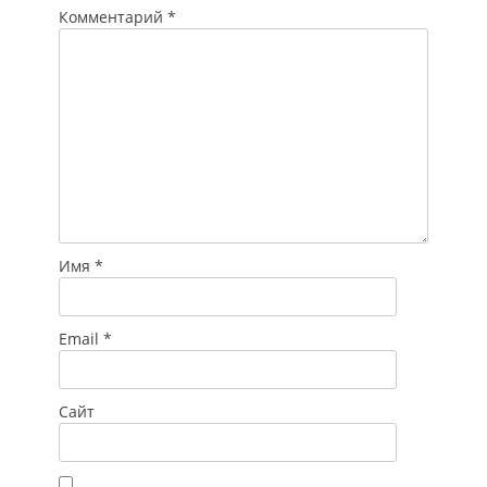
сотрудничал ЧОП
Комментарий
*
“Патруль”. Однако, с
их слов,…
Имя
*
Email
*
Сайт