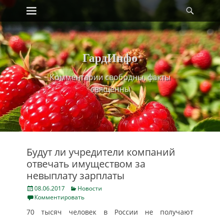
Primary Menu
Найт
Skip
to
content
ГардИнфо
Комментарии свободны, факты
священны
Будут ли учредители компаний
отвечать имуществом за
невыплату зарплаты
Posted
Categories
08.06.2017
Новости
on
Комментировать
70 тысяч человек в России не получают