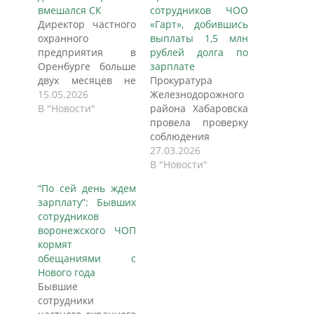
вмешался СК
сотрудников ЧОО
Директор частного
«Гарт», добившись
охранного
выплаты 1,5 млн
предприятия в
рублей долга по
Оренбурге больше
зарплате
двух месяцев не
Прокуратура
платил сотруднику.
15.05.2026
Железнодорожного
При этом деньги у
В "Новости"
района Хабаровска
компании, по
провела проверку
данным следствия,
соблюдения
были —
трудового
27.03.2026
руководитель
законодательства в
В "Новости"
просто не спешил
ООО «Частная
“По сей день ждем
расставаться с
охранная
зарплату”: Бывших
ними. Когда
организация
сотрудников
вмешался
«Гарт». Поводом
воронежского ЧОП
Следственный
для надзорных
кормят
комитет, долг в
мероприятий,
обещаниями с
размере более 60
вероятно, стали
Нового года
тысяч рублей
обращения самих
Бывшие
погасили
работников —
сотрудники
полностью. Но
именно так чаще