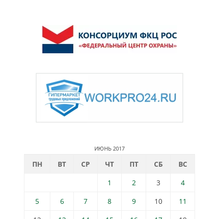
ИЮНЬ 2017
ПН
ВТ
СР
ЧТ
ПТ
СБ
ВС
1
2
3
4
5
6
7
8
9
10
11