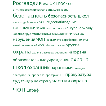
Росгвардия
ФКЦ РОС
ФАС
ЧОО
антитеррористическая защищенность
безопасность
безопасность школ
видеонаблюдение
взаимодействие с ЧОП
госзакупки
закон
конкурс на охрану
законопроект
мошенничество
мошенники
коронавирус
нарушения ЧОП
невыплата заработной платы
оружие
недобросовестный ЧОП
оборот оружия
охрана
охрана
охрана массовых мероприятий
охрана
образовательных учреждений
школ
охранник
охранники
полиция
прокуратура
проверка
преступление
проверка ЧОП
суд
частная охрана
тендер на охрану
чоп
штраф