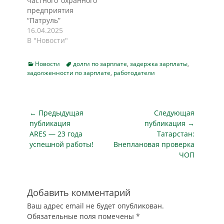
частного охранного
уголовное дело,
всего прокуратура
предприятия
возбуждённое по
узнаёт о
“Патруль”
факту невыплаты
нарушениях на
обратились в
16.04.2025
зарплаты,…
местах. Об этом
редакцию
В "Новости"
сообщает пресс-
“Блокнота” с
служба
проблемой.
Генеральной
Categories
Tags
Новости
долги по зарплате
,
задержка зарплаты
,
Владимир Кожин,
задолженности по зарплате
прокуратуры
,
работодатели
Ирина Рябых и
Российской
Анжела Алдошина
Федерации.
утверждают, что им
Результаты
не платили
Навигация
← Предыдущая
Следующая
проверки
зарплату месяцами
по
публикация
оказались
публикация →
и не оформляли
Предыдущая
неутешительными.
Следующая
ARES — 23 года
Татарстан:
записям
законным образом.
За какой-то месяц…
публикация
публикация
успешной работы!
Внеплановая проверка
“Тяжелое
ЧОП
положение” По
рассказам
воронежцев, они
работали
Добавить комментарий
охранниками на
Ваш адрес email не будет опубликован.
котельных города, с
Обязательные поля помечены
*
которыми