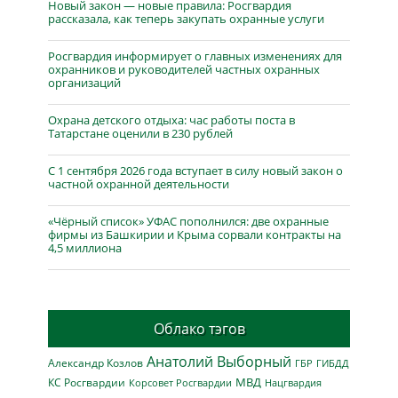
Новый закон — новые правила: Росгвардия
рассказала, как теперь закупать охранные услуги
Росгвардия информирует о главных изменениях для
охранников и руководителей частных охранных
организаций
Охрана детского отдыха: час работы поста в
Татарстане оценили в 230 рублей
С 1 сентября 2026 года вступает в силу новый закон о
частной охранной деятельности
«Чёрный список» УФАС пополнился: две охранные
фирмы из Башкирии и Крыма сорвали контракты на
4,5 миллиона
Облако тэгов
Анатолий Выборный
Александр Козлов
ГБР
ГИБДД
МВД
КС Росгвардии
Нацгвардия
Корсовет Росгвардии