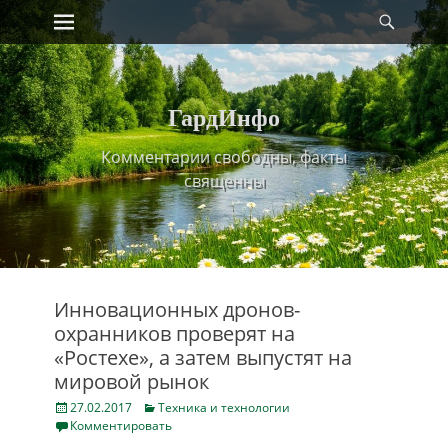
Primary Menu
Найт
Skip
to
content
ГардИнфо
Комментарии свободны, факты
священны
Инновационных дронов-
охранников проверят на
«Ростехе», а затем выпустят на
мировой рынок
Posted
Categories
27.02.2017
Техника и технологии
on
Комментировать