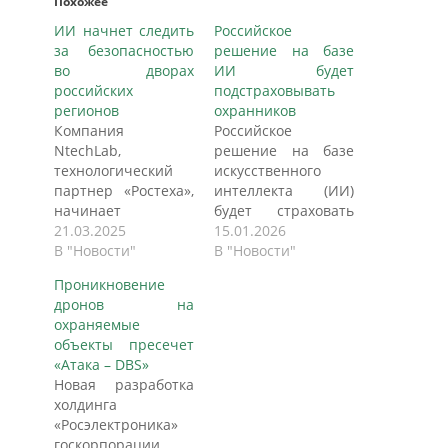
Похожее
ИИ начнет следить
Российское
за безопасностью
решение на базе
во дворах
ИИ будет
российских
подстраховывать
регионов
охранников
Компания
Российское
NtechLab,
решение на базе
технологический
искусственного
партнер «Ростеха»,
интеллекта (ИИ)
начинает
будет страховать
внедрение умной
21.03.2025
охранников в
15.01.2026
видеоаналитики на
В "Новости"
ночное время:
В "Новости"
основе
технология будет
Проникновение
искусственного
выявлять
дронов на
интеллекта (ИИ)
несанкционированные
охраняемые
для обеспечения
проникновения на
объекты пресечет
безопасности
объект и подавать
«Атака – DBS»
дворовых
сигнал, рассказали
Новая разработка
территорий в
РИА Новости в
холдинга
регионах России. В
компании-
«Росэлектроника»
пресс-службе
разработчике
госкорпорации