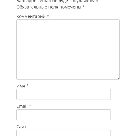
Ваш адрес email не будет опубликован.
принадлежность
Обязательные поля помечены
*
дрона и пресечь
его вторжение на
Комментарий
*
охраняемую
территорию, при
этом не
препятствуя
работе…
Имя
*
Email
*
Сайт