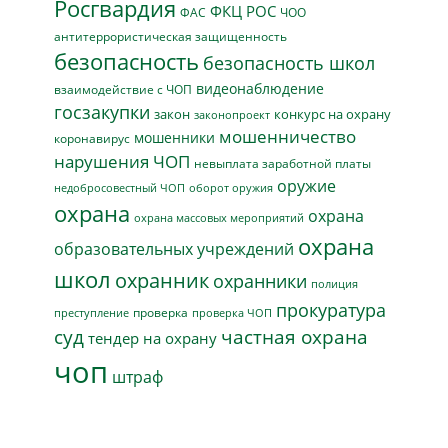
Росгвардия
ФКЦ РОС
ФАС
ЧОО
антитеррористическая защищенность
безопасность
безопасность школ
видеонаблюдение
взаимодействие с ЧОП
госзакупки
закон
конкурс на охрану
законопроект
мошенничество
мошенники
коронавирус
нарушения ЧОП
невыплата заработной платы
оружие
недобросовестный ЧОП
оборот оружия
охрана
охрана
охрана массовых мероприятий
охрана
образовательных учреждений
школ
охранник
охранники
полиция
прокуратура
проверка
преступление
проверка ЧОП
суд
частная охрана
тендер на охрану
чоп
штраф