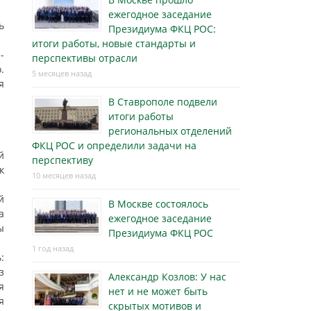
ежегодное заседание
ь
Президиума ФКЦ РОС:
итоги работы, новые стандарты и
-
перспективы отрасли
.
5 месяцев назад
я
В Ставрополе подвели
итоги работы
региональных отделений
ФКЦ РОС и определили задачи на
й
перспективу
к
10 месяцев назад
й
В Москве состоялось
а
ежегодное заседание
ы
Президиума ФКЦ РОС
1 год назад
:
з
Александр Козлов: У нас
я
нет и не может быть
я
скрытых мотивов и