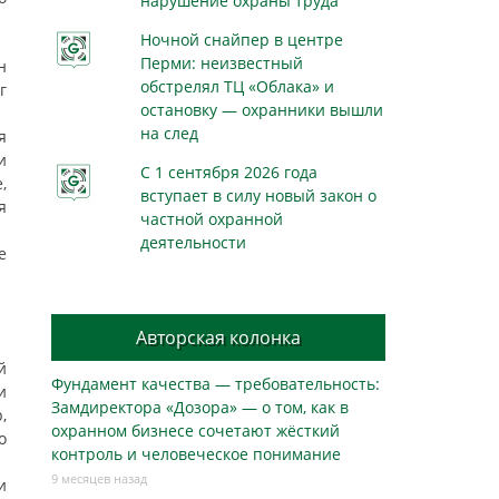
нарушение охраны труда
Ночной снайпер в центре
Перми: неизвестный
н
обстрелял ТЦ «Облака» и
г
остановку — охранники вышли
на след
я
и
С 1 сентября 2026 года
,
вступает в силу новый закон о
я
частной охранной
деятельности
е
Авторская колонка
й
Фундамент качества — требовательность:
и
Замдиректора «Дозора» — о том, как в
,
охранном бизнесe сочетают жёсткий
о
контроль и человеческое понимание
9 месяцев назад
и