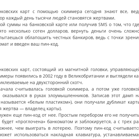
анковских карт с помощью скиммера сегодня знают все, вед
 пор каждый день тысячи людей становятся жертвами.
й суммы на банковской карте или получив SMS о том, что где
то несколько сотен долларов, вернуть деньги очень сложно
и пытаешься облапошить честных банкиров, ведь с точки зрени
омат и введен ваш пин-код.
нковских карт, состоящий из магнитной головки, управляюще
ммеры появились в 2002 году в Великобритании и выглядели ка
иклеиваемые на двухсторонний скотч.
начала считывалась головкой скиммера, а потом уже головко
 оказывался в руках злоумышленников. Записав этот дамп н
 называется «белым пластиком»), они получали дубликат карт
я жертва — владелец карты).
 нужен еще пин-код от нее. Простым перебором его не получить
 будет «проглочена» банкоматом и заблокируется, а с трех ра
ожнее, чем выиграть в лотерею. Поэтому пин-код считываетс
может использоваться накладная клавиатура, устанавливаема