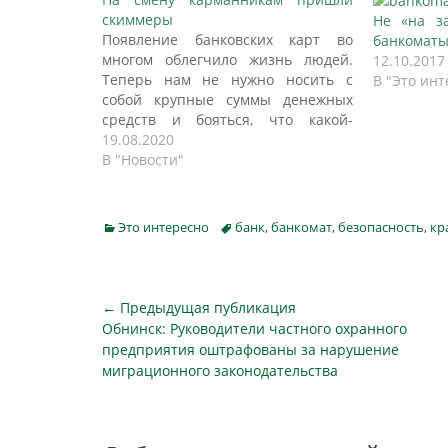
скиммеры
Не «на за
Появление банковских карт во
банкомат
многом облегчило жизнь людей.
12.10.2017
Теперь нам не нужно носить с
В "Это инт
собой крупные суммы денежных
средств и бояться, что какой-
нибудь воришка похитит кошелек.
19.08.2020
Практически все магазины
В "Новости"
принимают оплату пластиковыми
картами, а если нет, то поблизости
всегда есть банкомат. Но даже
Categories
Tags
Это интересно
банк
,
банкомат
,
безопасность
,
кр
такой технический прогресс не
гарантирует безопасность ваших…
Навигация
← Предыдущая публикация
Предыдущая
Обнинск: Руководители частного охранного
по
публикация
предприятия оштрафованы за нарушение
записям
миграционного законодательства