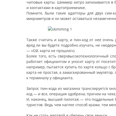
чиповые карты. Шиммер хитро запихивается в б
и контактами в картоприемнике.
Помните, были такие адаптеры для двух сим-к
микрометров и он может оставаться незамеченн
Также считать и карту, и пин-код от нее очень
вряд ли вы будете подробно изучать, не «моде
— «Ой, карта не прошла!»).
Более того, есть сверхвысокотехнологичный сп
работает официантом и уносит карту от посетит
например, пытается купить по карте кольцо с 
карта не простая, а замаскированный эмулятор
к терминалу у официанта.
Запрос пин-кода из магазина транслируется он
код — и все, операция одобрена, причем на чеке,
И, наконец, высший пилотаж — это поддельные 
туристов. Ведь чем наглее способ кражи, тем ме
Как не стать жертвой и сберечь свои деньги