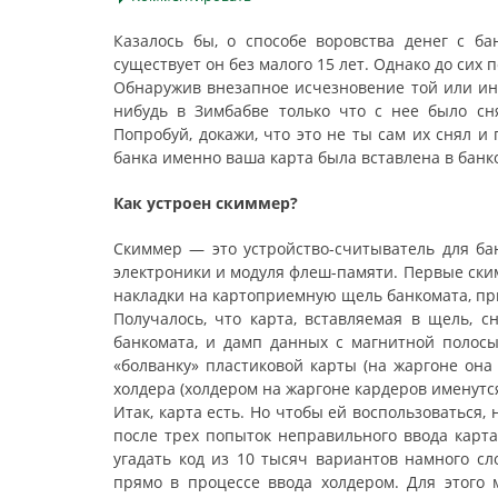
Казалось бы, о способе воровства денег с б
существует он без малого 15 лет. Однако до сих
Обнаружив внезапное исчезновение той или ино
нибудь в Зимбабве только что с нее было сня
Попробуй, докажи, что это не ты сам их снял 
банка именно ваша карта была вставлена в банк
Как устроен скиммер?
Скиммер — это устройство-считыватель для ба
электроники и модуля флеш-памяти. Первые ски
накладки на картоприемную щель банкомата, пр
Получалось, что карта, вставляемая в щель, с
банкомата, и дамп данных с магнитной полосы
«болванку» пластиковой карты (на жаргоне она
холдера (холдером на жаргоне кардеров именутс
Итак, карта есть. Но чтобы ей воспользоваться,
после трех попыток неправильного ввода карта
угадать код из 10 тысяч вариантов намного сл
прямо в процессе ввода холдером. Для этого 