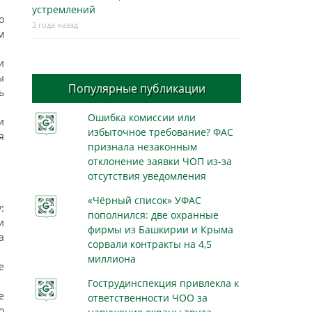
устремлений
о
2 года назад
м
и
ы
Популярные публикации
ь
Ошибка комиссии или
и
избыточное требование? ФАС
я
признала незаконным
отклонение заявки ЧОП из-за
отсутствия уведомления
«Чёрный список» УФАС
:
пополнился: две охранные
и
фирмы из Башкирии и Крыма
а
сорвали контракты на 4,5
миллиона
е
Гострудинспекция привлекла к
е
ответственности ЧОО за
о