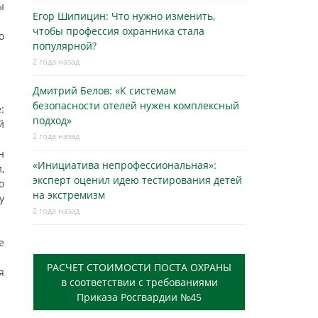
ы
Егор Шипицин: Что нужно изменить,
чтобы профессия охранника стала
о
популярной?
2 года назад
Дмитрий Белов: «К системам
безопасности отелей нужен комплексный
:
подход»
й
2 года назад
н
«Инициатива непрофессиональная»:
,
эксперт оценил идею тестирования детей
о
на экстремизм
у
2 года назад
е
РАСЧЕТ СТОИМОСТИ ПОСТА ОХРАНЫ
я
в соответствии с требованиями
Приказа Росгвардии №45