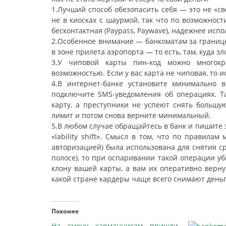
1.Лучший способ обезопасить себя — это не «с
не в киосках с шаурмой, так что по возможнос
бесконтактная (Paypass, Paywave), надежнее испо
2.Особенное внимание — банкоматам за границе
в зоне прилета аэропорта — то есть, там, куда
3.У чиповой карты пин-код можно многокр
возможностью. Если у вас карта не чиповая, то и
4.В интернет-банке установите минимально
подключите SMS-уведомления об операциях. Т
карту, а преступники не успеют снять большу
лимит и потом снова верните минимальный.
5.В любом случае обращайтесь в банк и пишите
«lability shift». Смысл в том, что по правил
авторизацией) была использована для снятия ср
полосе), то при оспаривании такой операции уб
клону вашей карты, а вам их оперативно вернут.
какой стране кардеры чаще всего снимают день
Похожее
На смену карманникам пришли