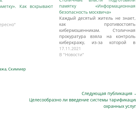
памятку «Информационная
метку». Как вскрывают
безопасность москвича»
ы
Каждый десятый житель не знает,
как противостоять
ересно"
кибермошенникам. Столичная
прокуратура взяла на контроль
киберкражу, из-за которой в
начале ноября исчезли деньги на
17.11.2021
лечение ребёнка. А чтобы
В "Новости"
предотвратить такие случаи,
городские власти подготовили
ажа
,
Скиммер
памятку «Информационная
безопасность москвича», пишет
АиФ. «Вы только что оформляли
кредит?» Елену Пашкевич
Следующая публикация 
обманули по стандартной схеме –…
Следующая
Целесообразно ли введение системы тарификаци
публикация
охранных услуг