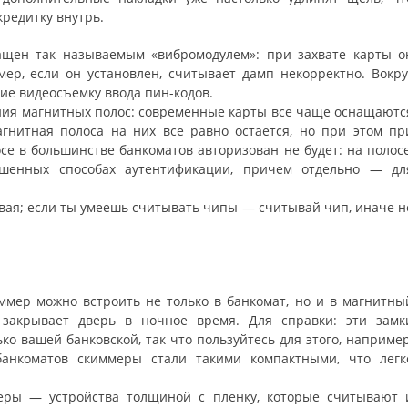
редитку внутрь.
ащен так называемым «вибромодулем»: при захвате карты о
ммер, если он установлен, считывает дамп некорректно. Вокру
ие видеосъемку ввода пин-кодов.
ания магнитных полос: современные карты все чаще оснащаютс
гнитная полоса на них все равно остается, но при этом пр
се в большинстве банкоматов авторизован не будет: на полосе
ешенных способах аутентификации, причем отдельно — дл
повая; если ты умеешь считывать чипы — считывай чип, иначе н
ммер можно встроить не только в банкомат, но и в магнитны
 закрывает дверь в ночное время. Для справки: эти замк
ко вашей банковской, так что пользуйтесь для этого, например
банкоматов скиммеры стали такими компактными, что легк
еры — устройства толщиной с пленку, которые считывают 