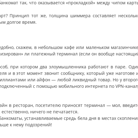
анкомат так, что оказывается «прокладкой» между чипом карт
арт? Принцип тот же, толщина шиммера составляет нескольк
ым долгое время.
 удобно, скажем, в небольшом кафе или маленьком магазинчике
рнизирован» ли платежный терминал (если он вообще настоящи
особ, при котором два злоумышленника работают в паре. Оди
еля и в этот момент звонит сообщнику, который уже наготове и
бриллиантами или айфон — любой ликвидный товар. Но у второг
, подключенный с помощью мобильного интернета по VPN-канал
лайн в ресторан, посетителю приносят терминал — мол, введит
 естественно, ничего не печатается.
банкоматы, устанавливаемые средь бела дня в местах скоплени
ньше к нему подозрений!