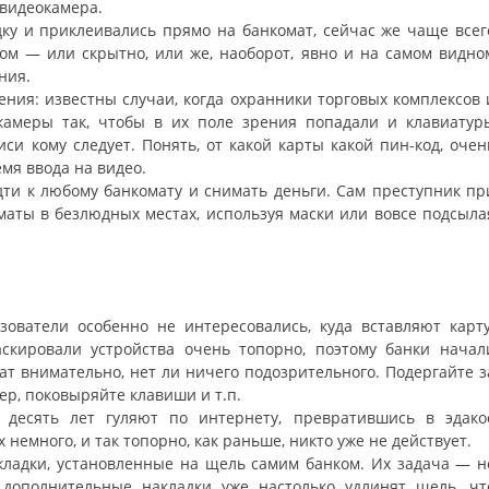
 видеокамера.
ку и приклеивались прямо на банкомат, сейчас же чаще всег
м — или скрытно, или же, наоборот, явно и на самом видно
ния.
ия: известны случаи, когда охранники торговых комплексов 
камеры так, чтобы в их поле зрения попадали и клавиатур
иси кому следует. Понять, от какой карты какой пин-код, очен
мя ввода на видео.
дти к любому банкомату и снимать деньги. Сам преступник пр
оматы в безлюдных местах, используя маски или вовсе подсыла
ователи особенно не интересовались, куда вставляют карту
аскировали устройства очень топорно, поэтому банки начал
ат внимательно, нет ли ничего подозрительного. Подергайте з
мер, поковыряйте клавиши и т.п.
десять лет гуляют по интернету, превратившись в эдако
 немного, и так топорно, как раньше, никто уже не действует.
ладки, установленные на щель самим банком. Их задача — н
 дополнительные накладки уже настолько удлинят щель, чт