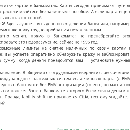
ветить» картой в банкоматах. Карты сегодня принимают чуть л
ти расплачивайтесь безналичным способом. А если карта еще 
льзовать этот способ.
й! Здесь лучше снять деньги в отделении банка или, например
 злоумышленнику трудно пробраться незамеченным.
атно менять прямо в банкомате: не пренебрегайте это
справьте это недоразумение, сейчас не 1996 год.
 возможные лимиты на снятие наличных по своим картам 
ак вы успеете оперативно обнаружить кражу и заблокироват
ю сумму. Когда деньги понадобятся вам — установите нужны
 заявление. В общении с сотрудниками вверните словосочетани
ам международных платежных систем если чиповая карта (с EMV
едств в банкомате без EMV-авторизации (то есть, по магнитно
ытки понесет банк, в банкомате которого были сняты деньги п
 Правда, lability shift не признается США, поэтому угадайте, 
ги?
Столичные власти подготовили