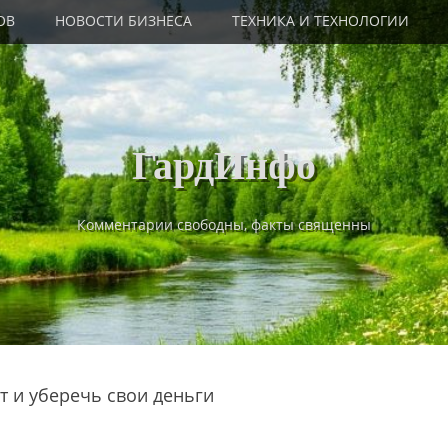
ОВ
НОВОСТИ БИЗНЕСА
ТЕХНИКА И ТЕХНОЛОГИИ
ГардИнфо
Комментарии свободны, факты священны
т и уберечь свои деньги