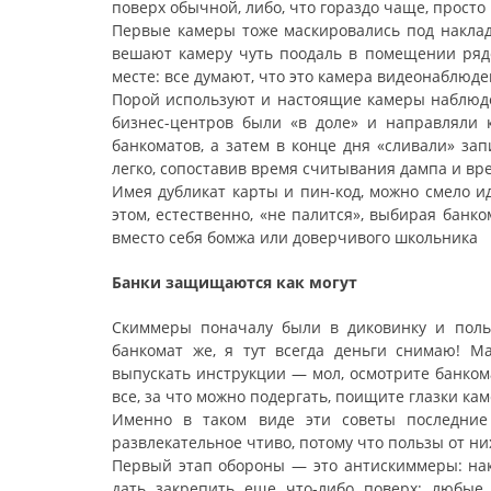
поверх обычной, либо, что гораздо чаще, просто
Первые камеры тоже маскировались под наклад
вешают камеру чуть поодаль в помещении рядо
месте: все думают, что это камера видеонаблюде
Порой используют и настоящие камеры наблюден
бизнес-центров были «в доле» и направляли 
банкоматов, а затем в конце дня «сливали» зап
легко, сопоставив время считывания дампа и вре
Имея дубликат карты и пин-код, можно смело и
этом, естественно, «не палится», выбирая банк
вместо себя бомжа или доверчивого школьника
Банки защищаются как могут
Скиммеры поначалу были в диковинку и польз
банкомат же, я тут всегда деньги снимаю! М
выпускать инструкции — мол, осмотрите банком
все, за что можно подергать, поищите глазки ка
Именно в таком виде эти советы последние 
развлекательное чтиво, потому что пользы от них
Первый этап обороны — это антискиммеры: нак
дать закрепить еще что-либо поверх: любые