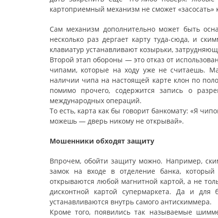
картоприемный механизм не сможет «засосать» к
Сам механизм дополнительно может быть осн
несколько раз дергает карту туда-сюда, и ски
клавиатур устанавливают козырьки, затрудняющ
Второй этап обороны — это отказ от использов
чипами, которые на ходу уже не считаешь. Ма
наличии чипа на настоящей карте клон по поло
помимо прочего, содержится запись о разр
международных операций.
То есть, карта как бы говорит банкомату: «Я чи
можешь — дверь никому не открывай».
Мошенники обходят защиту
Впрочем, обойти защиту можно. Например, ски
замок на входе в отделение банка, который
открываются любой магнитной картой, а не толь
дисконтной картой супермаркета. Да и для 
устанавливаются внутрь самого антискиммера.
Кроме того, появились так называемые шимм