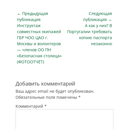
Навигация
← Предыдущая
Следующая
по
публикация
публикация →
Предыдущая
Следующая
Инструктаж
А как у них? В
записям
публикация
публикация
совместных экипажей
Португалии требовать
ГБР ЧОО ЦАО г.
копию паспорта
Москвы и волонтеров
незаконно
— членов ОО ПН
«Безопасная столица»
(ФОТООТЧЁТ)
Добавить комментарий
Ваш адрес email не будет опубликован.
Обязательные поля помечены
*
Комментарий
*