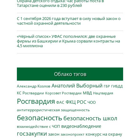
Охрана детского отдыха: час работы поста в
Татарстане оценили в 230 рублей
С 1 сентября 2026 года вступает в силу новый закон о
частной охранной деятельности
«Чёрный список» УФАС пополнился: две охранные
фирмы из Башкирии и Крыма сорвали контракты на
4,5 миллиона
Облако тэгов
Анатолий Выборный
Александр Козлов
ГБР
ГИБДД
МВД
КС Росгвардии
Нацгвардия
Корсовет Росгвардии
Росгвардия
ФКЦ РОС
ФАС
ЧОО
антитеррористическая защищенность
безопасность
безопасность школ
видеонаблюдение
взаимодействие с ЧОП
госзакупки
закон
конкурс на охрану
законопроект