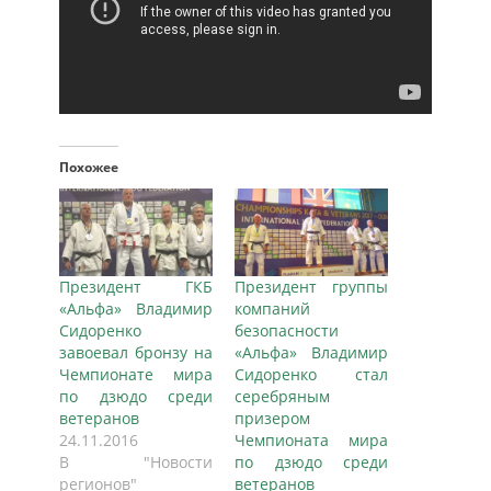
Похожее
Президент ГКБ
Президент группы
«Альфа» Владимир
компаний
Сидоренко
безопасности
завоевал бронзу на
«Альфа» Владимир
Чемпионате мира
Сидоренко стал
по дзюдо среди
серебряным
ветеранов
призером
24.11.2016
Чемпионата мира
В "Новости
по дзюдо среди
регионов"
ветеранов