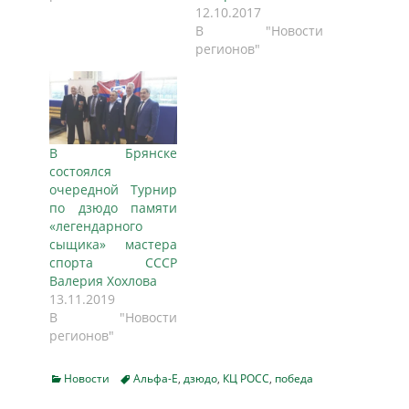
12.10.2017
В "Новости
регионов"
В Брянске
состоялся
очередной Турнир
по дзюдо памяти
«легендарного
сыщика» мастера
спорта СССР
Валерия Хохлова
13.11.2019
В "Новости
регионов"
Categories
Tags
Новости
Альфа-Е
,
дзюдо
,
КЦ РОСС
,
победа