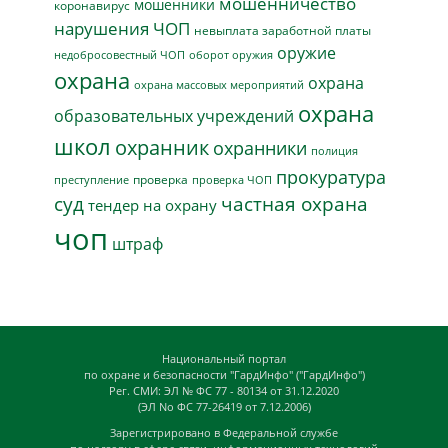
мошенничество
мошенники
коронавирус
нарушения ЧОП
невыплата заработной платы
оружие
недобросовестный ЧОП
оборот оружия
охрана
охрана
охрана массовых мероприятий
охрана
образовательных учреждений
школ
охранник
охранники
полиция
прокуратура
проверка
преступление
проверка ЧОП
суд
частная охрана
тендер на охрану
чоп
штраф
Национальный портал
по охране и безопасности "ГардИнфо" ("ГардИнфо")
Рег. СМИ: ЭЛ № ФС 77 - 80134 от 31.12.2020
(ЭЛ No ФС 77-26419 от 7.12.2006)
Зарегистрировано в Федеральной службе