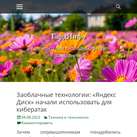
Primary Menu
Найт
Skip
to
content
ГардИнфо
Комментарии свободны, факты
священны
Заоблачные технологии: «Яндекс
Диск» начали использовать для
кибератак
Posted
Categories
04.08.2022
Техника и технологии
on
Комментировать
Зачем злоумышленникам понадобились