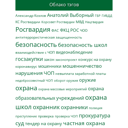
Облако тэгов
Анатолий Выборный
Александр Козлов
ГБР
ГИБДД
МВД
КС Росгвардии
Нацгвардия
Корсовет Росгвардии
Росгвардия
ФКЦ РОС
ФАС
ЧОО
антитеррористическая защищенность
безопасность
безопасность школ
видеонаблюдение
взаимодействие с ЧОП
госзакупки
закон
конкурс на охрану
законопроект
мошенничество
мошенники
коронавирус
нарушения ЧОП
невыплата заработной платы
оружие
недобросовестный ЧОП
оборот оружия
охрана
охрана
охрана массовых мероприятий
охрана
образовательных учреждений
школ
охранник
охранники
полиция
прокуратура
проверка
преступление
проверка ЧОП
суд
частная охрана
тендер на охрану