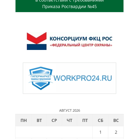
Приказа Росгвардии №45
АВГУСТ 2026
ПН
ВТ
СР
ЧТ
ПТ
СБ
ВС
1
2