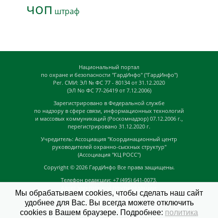
чоп
штраф
Национальный портал
по охране и безопасности "ГардИнфо" ("ГардИнфо")
Рег. СМИ: ЭЛ № ФС 77 - 80134 от 31.12.2020
(ЭЛ No ФС 77-26419 от 7.12.2006)
Зарегистрировано в Федеральной службе
по надзору в сфере связи, информационных технологий
и массовых коммуникаций (Роскомнадзор) 07.12.2006 г.,
перегистрировано 31.12.2020 г.
Учредитель: Ассоциация "Координационный центр
руководителей охранно-сыскных структур"
(Ассоциация "КЦ РОСС")
Copyright © 2026
ГардИнфо
Все права защищены.
Телефон редакции: +7 (495) 641-0073,
Адрес электронной почты редакции:
Мы обрабатываем cookies, чтобы сделать наш сайт
news@guardinfo.online
удобнее для Вас. Вы всегда можете отключить
Главный редактор: Кузьмин Д.А.
cookies в Вашем браузере. Подробнее:
политика