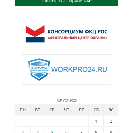
Приказа Росгвардии №45
АВГУСТ 2026
ПН
ВТ
СР
ЧТ
ПТ
СБ
ВС
1
2
3
4
5
6
7
8
9