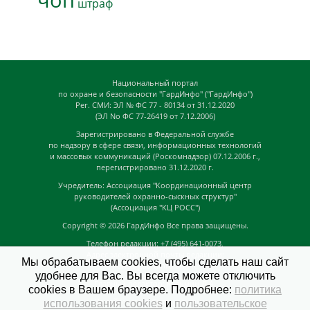
чоп
штраф
Национальный портал
по охране и безопасности "ГардИнфо" ("ГардИнфо")
Рег. СМИ: ЭЛ № ФС 77 - 80134 от 31.12.2020
(ЭЛ No ФС 77-26419 от 7.12.2006)
Зарегистрировано в Федеральной службе
по надзору в сфере связи, информационных технологий
и массовых коммуникаций (Роскомнадзор) 07.12.2006 г.,
перегистрировано 31.12.2020 г.
Учредитель: Ассоциация "Координационный центр
руководителей охранно-сыскных структур"
(Ассоциация "КЦ РОСС")
Copyright © 2026
ГардИнфо
Все права защищены.
Телефон редакции: +7 (495) 641-0073,
Адрес электронной почты редакции:
Мы обрабатываем cookies, чтобы сделать наш сайт
news@guardinfo.online
удобнее для Вас. Вы всегда можете отключить
Главный редактор: Кузьмин Д.А.
cookies в Вашем браузере. Подробнее:
политика
На сайте могут быть размещены
использования cookies
и
пользовательское