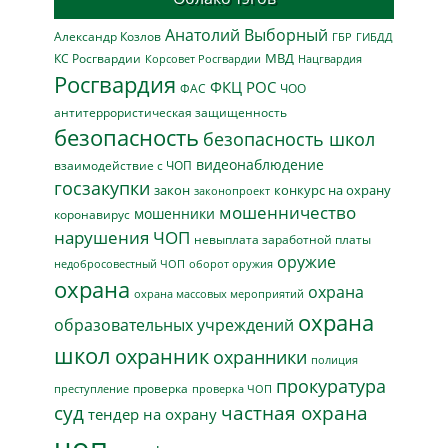
Анатолий Выборный
Александр Козлов
ГБР
ГИБДД
МВД
КС Росгвардии
Нацгвардия
Корсовет Росгвардии
Росгвардия
ФКЦ РОС
ФАС
ЧОО
антитеррористическая защищенность
безопасность
безопасность школ
видеонаблюдение
взаимодействие с ЧОП
госзакупки
закон
конкурс на охрану
законопроект
мошенничество
мошенники
коронавирус
нарушения ЧОП
невыплата заработной платы
оружие
недобросовестный ЧОП
оборот оружия
охрана
охрана
охрана массовых мероприятий
охрана
образовательных учреждений
школ
охранник
охранники
полиция
прокуратура
проверка
преступление
проверка ЧОП
суд
частная охрана
тендер на охрану