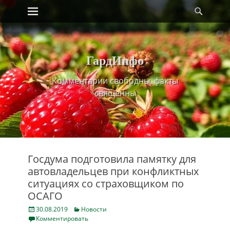
Primary Menu
Найт
Skip
to
content
ГардИнфо
Комментарии свободны, факты
священны
Госдума подготовила памятку для
автовладельцев при конфликтных
ситуациях со страховщиком по
ОСАГО
Posted
Categories
30.08.2019
Новости
on
Комментировать