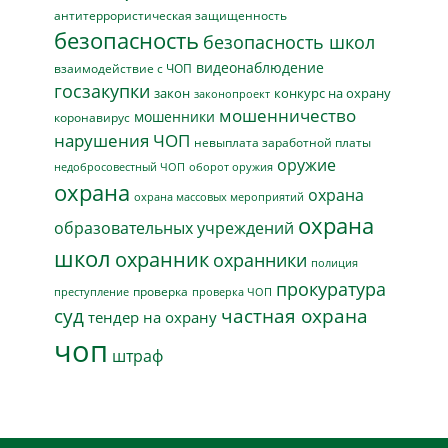
антитеррористическая защищенность
безопасность
безопасность школ
видеонаблюдение
взаимодействие с ЧОП
госзакупки
закон
конкурс на охрану
законопроект
мошенничество
мошенники
коронавирус
нарушения ЧОП
невыплата заработной платы
оружие
недобросовестный ЧОП
оборот оружия
охрана
охрана
охрана массовых мероприятий
охрана
образовательных учреждений
школ
охранник
охранники
полиция
прокуратура
проверка
преступление
проверка ЧОП
суд
частная охрана
тендер на охрану
чоп
штраф