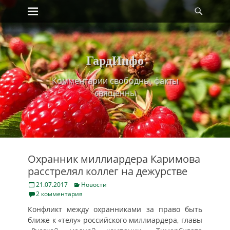
Primary Menu
Найт
Skip
to
content
ГардИнфо
Комментарии свободны, факты
священны
Охранник миллиардера Каримова
расстрелял коллег на дежурстве
Posted
Categories
21.07.2017
Новости
on
2 комментария
Конфликт между охранниками за право быть
ближе к «телу» российского миллиардера, главы