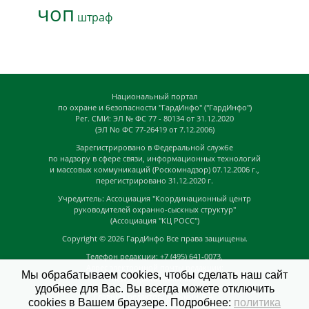
чоп
штраф
Национальный портал
по охране и безопасности "ГардИнфо" ("ГардИнфо")
Рег. СМИ: ЭЛ № ФС 77 - 80134 от 31.12.2020
(ЭЛ No ФС 77-26419 от 7.12.2006)
Зарегистрировано в Федеральной службе
по надзору в сфере связи, информационных технологий
и массовых коммуникаций (Роскомнадзор) 07.12.2006 г.,
перегистрировано 31.12.2020 г.
Учредитель: Ассоциация "Координационный центр
руководителей охранно-сыскных структур"
(Ассоциация "КЦ РОСС")
Copyright © 2026
ГардИнфо
Все права защищены.
Телефон редакции: +7 (495) 641-0073,
Адрес электронной почты редакции:
Мы обрабатываем cookies, чтобы сделать наш сайт
news@guardinfo.online
удобнее для Вас. Вы всегда можете отключить
Главный редактор: Кузьмин Д.А.
cookies в Вашем браузере. Подробнее:
политика