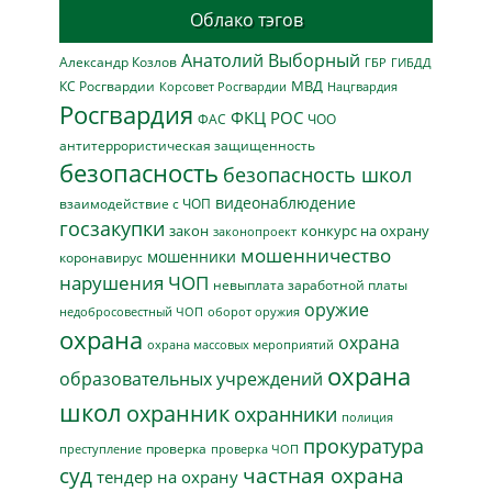
Облако тэгов
Анатолий Выборный
Александр Козлов
ГБР
ГИБДД
МВД
КС Росгвардии
Нацгвардия
Корсовет Росгвардии
Росгвардия
ФКЦ РОС
ФАС
ЧОО
антитеррористическая защищенность
безопасность
безопасность школ
видеонаблюдение
взаимодействие с ЧОП
госзакупки
закон
конкурс на охрану
законопроект
мошенничество
мошенники
коронавирус
нарушения ЧОП
невыплата заработной платы
оружие
недобросовестный ЧОП
оборот оружия
охрана
охрана
охрана массовых мероприятий
охрана
образовательных учреждений
школ
охранник
охранники
полиция
прокуратура
проверка
преступление
проверка ЧОП
суд
частная охрана
тендер на охрану