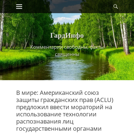
Primary Menu
Найт
Skip
to
content
ГардИнфо
Комментарии свободны, факты
священны
В мире: Американский союз
защиты гражданских прав (ACLU)
предложил ввести мораторий на
использование технологии
распознавания лиц
государственными органами