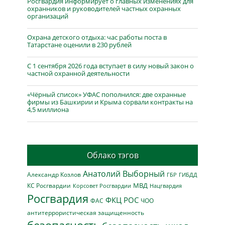
Росгвардия информирует о главных изменениях для
охранников и руководителей частных охранных
организаций
Охрана детского отдыха: час работы поста в
Татарстане оценили в 230 рублей
С 1 сентября 2026 года вступает в силу новый закон о
частной охранной деятельности
«Чёрный список» УФАС пополнился: две охранные
фирмы из Башкирии и Крыма сорвали контракты на
4,5 миллиона
Облако тэгов
Анатолий Выборный
Александр Козлов
ГБР
ГИБДД
МВД
КС Росгвардии
Нацгвардия
Корсовет Росгвардии
Росгвардия
ФКЦ РОС
ФАС
ЧОО
антитеррористическая защищенность