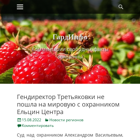
Primary Menu
Найт
Skip
to
content
ГардИнфо
Комментарии свободны, факты
священны
Гендиректор Третьяковки не
пошла на мировую с охранником
Ельцин Центра
Posted
Categories
15.08.2022
Новости регионов
on
Комментировать
Суд над охранником Александром Васильевым,