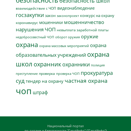
безопасность
безопасность школ
видеонаблюдение
взаимодействие с ЧОП
госзакупки
закон
конкурс на охрану
законопроект
мошенничество
мошенники
коронавирус
нарушения ЧОП
невыплата заработной платы
оружие
недобросовестный ЧОП
оборот оружия
охрана
охрана
охрана массовых мероприятий
охрана
образовательных учреждений
школ
охранник
охранники
полиция
прокуратура
проверка
преступление
проверка ЧОП
суд
частная охрана
тендер на охрану
чоп
штраф
Национальный портал
по охране и безопасности "ГардИнфо" ("ГардИнфо")