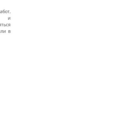
абот,
ых и
яться
или в