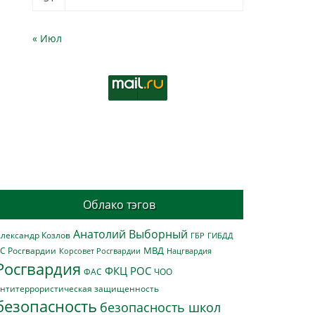
« Июл
Облако тэгов
Анатолий Выборный
лександр Козлов
ГБР
ГИБДД
МВД
С Росгвардии
Нацгвардия
Корсовет Росгвардии
Росгвардия
ФКЦ РОС
ФАС
ЧОО
нтитеррористическая защищенность
безопасность
безопасность школ