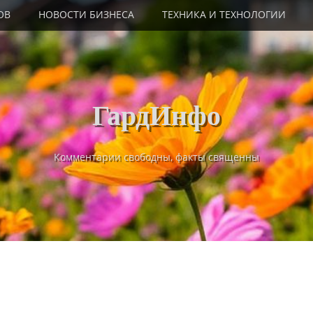
ОВ
НОВОСТИ БИЗНЕСА
ТЕХНИКА И ТЕХНОЛОГИИ
ГардИнфо
Комментарии свободны, факты священны