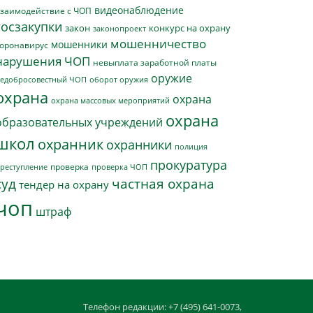
видеонаблюдение
заимодействие с ЧОП
госзакупки
закон
конкурс на охрану
законопроект
мошенничество
мошенники
оронавирус
нарушения ЧОП
невыплата заработной платы
оружие
едобросовестный ЧОП
оборот оружия
охрана
охрана
охрана массовых мероприятий
охрана
образовательных учреждений
школ
охранник
охранники
полиция
прокуратура
проверка
реступление
проверка ЧОП
суд
частная охрана
тендер на охрану
чоп
штраф
Телефон редакции: +7 (495) 641-0073,