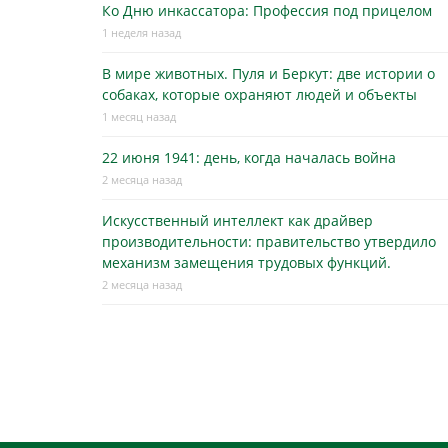
Ко Дню инкассатора: Профессия под прицелом
1 неделя назад
В мире животных. Пуля и Беркут: две истории о
собаках, которые охраняют людей и объекты
1 месяц назад
22 июня 1941: день, когда началась война
2 месяца назад
Искусственный интеллект как драйвер
производительности: правительство утвердило
механизм замещения трудовых функций.
2 месяца назад