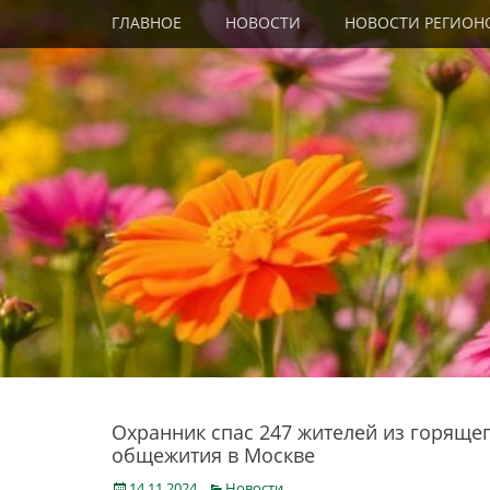
Primary Menu
Skip
ГЛАВНОЕ
НОВОСТИ
НОВОСТИ РЕГИОН
to
content
Охранник спас 247 жителей из горяще
общежития в Москве
Posted
Categories
14.11.2024
Новости