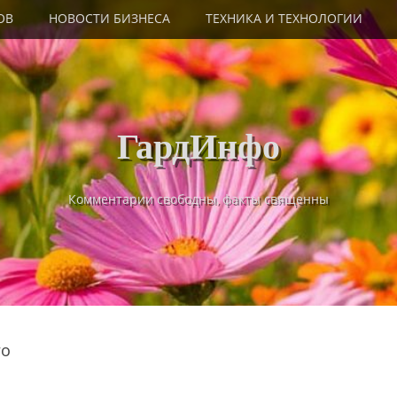
ОВ
НОВОСТИ БИЗНЕСА
ТЕХНИКА И ТЕХНОЛОГИИ
ГардИнфо
Комментарии свободны, факты священны
го