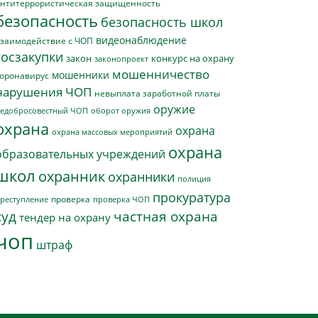
нтитеррористическая защищенность
безопасность
безопасность школ
видеонаблюдение
заимодействие с ЧОП
госзакупки
закон
конкурс на охрану
законопроект
мошенничество
мошенники
оронавирус
нарушения ЧОП
невыплата заработной платы
оружие
едобросовестный ЧОП
оборот оружия
охрана
охрана
охрана массовых мероприятий
охрана
образовательных учреждений
школ
охранник
охранники
полиция
прокуратура
проверка
реступление
проверка ЧОП
суд
частная охрана
тендер на охрану
чоп
штраф