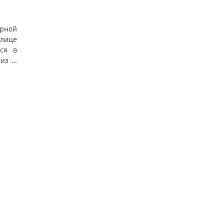
рной
улице
ся в
 из
…