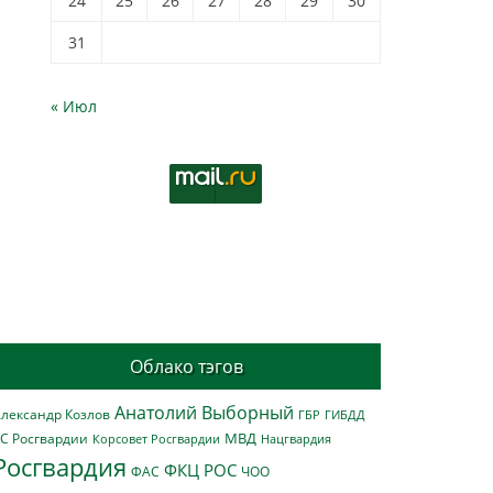
24
25
26
27
28
29
30
31
« Июл
Облако тэгов
Анатолий Выборный
лександр Козлов
ГБР
ГИБДД
МВД
С Росгвардии
Нацгвардия
Корсовет Росгвардии
Росгвардия
ФКЦ РОС
ФАС
ЧОО