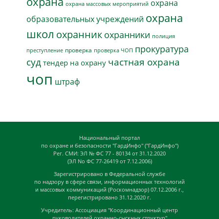
охрана
охрана
охрана массовых мероприятий
охрана
образовательных учреждений
школ
охранник
охранники
полиция
прокуратура
проверка
преступление
проверка ЧОП
суд
частная охрана
тендер на охрану
чоп
штраф
Национальный портал
по охране и безопасности "ГардИнфо" ("ГардИнфо")
Рег. СМИ: ЭЛ № ФС 77 - 80134 от 31.12.2020
(ЭЛ No ФС 77-26419 от 7.12.2006)
Зарегистрировано в Федеральной службе
по надзору в сфере связи, информационных технологий
и массовых коммуникаций (Роскомнадзор) 07.12.2006 г.,
перегистрировано 31.12.2020 г.
Учредитель: Ассоциация "Координационный центр
руководителей охранно-сыскных структур"