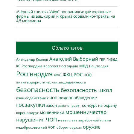
«Чёрный список» УФАС пополнился: две охранные
фирмы из Башкирии и Крыма сорвали контракты на
4,5 миллиона
Облако тэгов
Анатолий Выборный
Александр Козлов
ГБР
ГИБДД
МВД
КС Росгвардии
Нацгвардия
Корсовет Росгвардии
Росгвардия
ФКЦ РОС
ФАС
ЧОО
антитеррористическая защищенность
безопасность
безопасность школ
видеонаблюдение
взаимодействие с ЧОП
госзакупки
закон
конкурс на охрану
законопроект
мошенничество
мошенники
коронавирус
нарушения ЧОП
невыплата заработной платы
оружие
недобросовестный ЧОП
оборот оружия