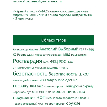
частной охранной деятельности
«Чёрный список» УФАС пополнился: две охранные
фирмы из Башкирии и Крыма сорвали контракты на
4,5 миллиона
Облако тэгов
Анатолий Выборный
Александр Козлов
ГБР
ГИБДД
МВД
КС Росгвардии
Нацгвардия
Корсовет Росгвардии
Росгвардия
ФКЦ РОС
ФАС
ЧОО
антитеррористическая защищенность
безопасность
безопасность школ
видеонаблюдение
взаимодействие с ЧОП
госзакупки
закон
конкурс на охрану
законопроект
мошенничество
мошенники
коронавирус
нарушения ЧОП
невыплата заработной платы
оружие
недобросовестный ЧОП
оборот оружия