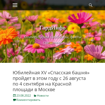
Primary Menu
Найт
Skip
to
content
ГардИнфо
Комментарии свободны, факты
священны
Юбилейная XV «Спасская башня»
пройдет в этом году с 26 августа
по 4 сентября на Красной
площади в Москве
Posted
Categories
23.08.2022
Новости
on
Комментировать