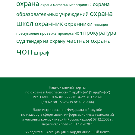
охрана
охрана
охрана массовых мероприятий
охрана
образовательных учреждений
школ
охранник
охранники
полиция
прокуратура
проверка
преступление
проверка ЧОП
суд
частная охрана
тендер на охрану
чоп
штраф
Национальный портал
по охране и безопасности "ГардИнфо" ("ГардИнфо")
Рег. СМИ: ЭЛ № ФС 77 - 80134 от 31.12.2020
(ЭЛ No ФС 77-26419 от 7.12.2006)
Зарегистрировано в Федеральной службе
по надзору в сфере связи, информационных технологий
и массовых коммуникаций (Роскомнадзор) 07.12.2006 г.,
перегистрировано 31.12.2020 г.
Учредитель: Ассоциация "Координационный центр