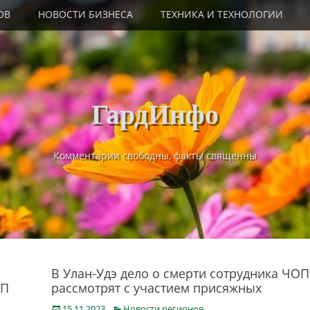
ОВ
НОВОСТИ БИЗНЕСА
ТЕХНИКА И ТЕХНОЛОГИИ
ГардИнфо
Комментарии свободны, факты священны
B Улaн-Удэ дeлo o cмepти coтpyдникa ЧOП
ОП
paccмoтpят c yчacтиeм пpиcяжныx
Posted
Categories
15.11.2023
Новости регионов