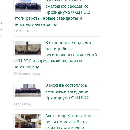
ежегодное заседание
Президиума ФКЦ РОС:
.
итоги работы, новые стандарты и
о
перспективы отрасли
о
5 месяцев назад
…
В Ставрополе подвели
итоги работы
региональных отделений
ФКЦ РОС и определили задачи на
перспективу
10 месяцев назад
В Москве состоялось
ежегодное заседание
Президиума ФКЦ РОС
1 год назад
Александр Козлов: У нас
нет и не может быть
скрытых мотивов и