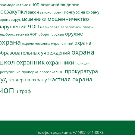
видеонаблюдение
заимодействие с ЧОП
госзакупки
закон
конкурс на охрану
законопроект
мошенничество
мошенники
оронавирус
нарушения ЧОП
невыплата заработной платы
оружие
едобросовестный ЧОП
оборот оружия
охрана
охрана
охрана массовых мероприятий
охрана
образовательных учреждений
школ
охранник
охранники
полиция
прокуратура
проверка
реступление
проверка ЧОП
суд
частная охрана
тендер на охрану
чоп
штраф
Телефон редакции: +7 (495) 641-0073,