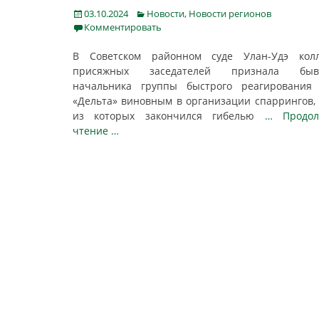
Posted
Categories
03.10.2024
Новости
,
Новости регионов
on
Комментировать
В Советском районном суде Улан-Удэ колл
присяжных заседателей признала быв
начальника группы быстрого реагирования
«Дельта» виновным в организации спаррингов,
из которых закончился гибелью
… Продол
чтение …