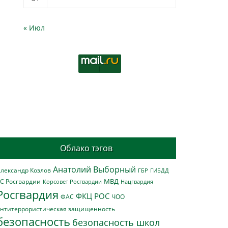
« Июл
Облако тэгов
Анатолий Выборный
лександр Козлов
ГБР
ГИБДД
МВД
С Росгвардии
Нацгвардия
Корсовет Росгвардии
Росгвардия
ФКЦ РОС
ФАС
ЧОО
нтитеррористическая защищенность
безопасность
безопасность школ