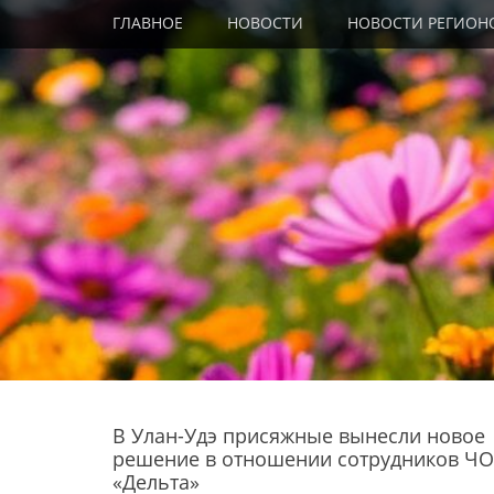
Primary Menu
Skip
ГЛАВНОЕ
НОВОСТИ
НОВОСТИ РЕГИОН
to
content
В Улан-Удэ присяжные вынесли новое
решение в отношении сотрудников Ч
«Дельта»