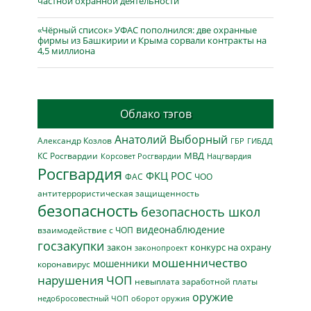
частной охранной деятельности
«Чёрный список» УФАС пополнился: две охранные
фирмы из Башкирии и Крыма сорвали контракты на
4,5 миллиона
Облако тэгов
Анатолий Выборный
Александр Козлов
ГБР
ГИБДД
МВД
КС Росгвардии
Нацгвардия
Корсовет Росгвардии
Росгвардия
ФКЦ РОС
ФАС
ЧОО
антитеррористическая защищенность
безопасность
безопасность школ
видеонаблюдение
взаимодействие с ЧОП
госзакупки
закон
конкурс на охрану
законопроект
мошенничество
мошенники
коронавирус
нарушения ЧОП
невыплата заработной платы
оружие
недобросовестный ЧОП
оборот оружия