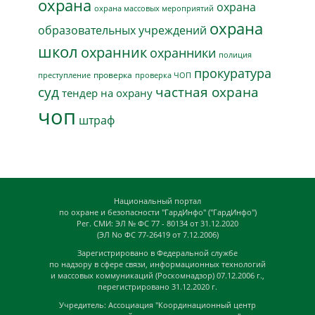
охрана
охрана
охрана массовых мероприятий
охрана
образовательных учреждений
школ
охранник
охранники
полиция
прокуратура
проверка
преступление
проверка ЧОП
суд
частная охрана
тендер на охрану
чоп
штраф
Национальный портал
по охране и безопасности "ГардИнфо" ("ГардИнфо")
Рег. СМИ: ЭЛ № ФС 77 - 80134 от 31.12.2020
(ЭЛ No ФС 77-26419 от 7.12.2006)
Зарегистрировано в Федеральной службе
по надзору в сфере связи, информационных технологий
и массовых коммуникаций (Роскомнадзор) 07.12.2006 г.,
перегистрировано 31.12.2020 г.
Учредитель: Ассоциация "Координационный центр