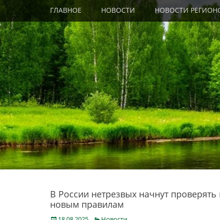
Primary Menu
Skip
ГЛАВНОЕ
НОВОСТИ
НОВОСТИ РЕГИОН
to
content
В России нетрезвых начнут проверять
новым правилам
Posted
Categories
18.08.2025
Новости