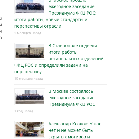
ежегодное заседание
Президиума ФКЦ РОС:
а
итоги работы, новые стандарты и
м
перспективы отрасли
и
5 месяцев назад
о
В Ставрополе подвели
итоги работы
региональных отделений
ФКЦ РОС и определили задачи на
перспективу
10 месяцев назад
В Москве состоялось
ежегодное заседание
Президиума ФКЦ РОС
1 год назад
Александр Козлов: У нас
нет и не может быть
скрытых мотивов и