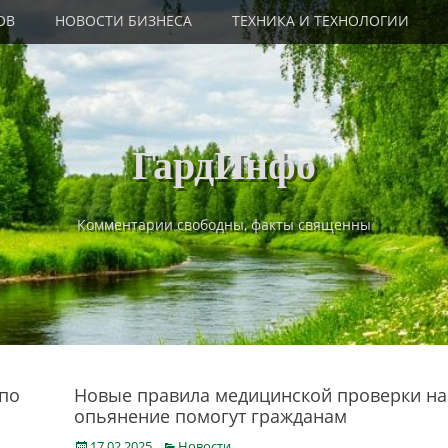
ОВ
НОВОСТИ БИЗНЕСА
ТЕХНИКА И ТЕХНОЛОГИИ
ГардИнфо
Комментарии свободны, факты священны
 по
Новые правила медицинской проверки на
опьянение помогут гражданам
Posted
Categories
17.02.2025
Новости