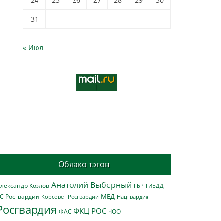
24
25
26
27
28
29
30
31
« Июл
Облако тэгов
Анатолий Выборный
лександр Козлов
ГБР
ГИБДД
МВД
С Росгвардии
Нацгвардия
Корсовет Росгвардии
Росгвардия
ФКЦ РОС
ФАС
ЧОО