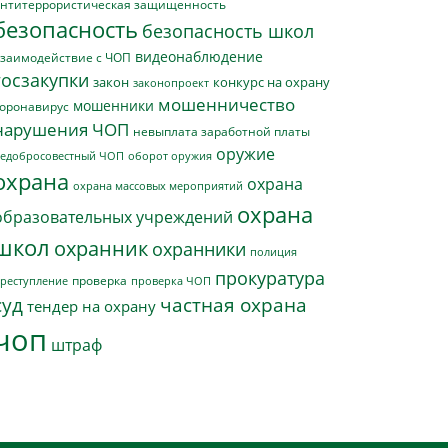
нтитеррористическая защищенность
безопасность
безопасность школ
видеонаблюдение
заимодействие с ЧОП
госзакупки
закон
конкурс на охрану
законопроект
мошенничество
мошенники
оронавирус
нарушения ЧОП
невыплата заработной платы
оружие
едобросовестный ЧОП
оборот оружия
охрана
охрана
охрана массовых мероприятий
охрана
образовательных учреждений
школ
охранник
охранники
полиция
прокуратура
проверка
реступление
проверка ЧОП
суд
частная охрана
тендер на охрану
чоп
штраф