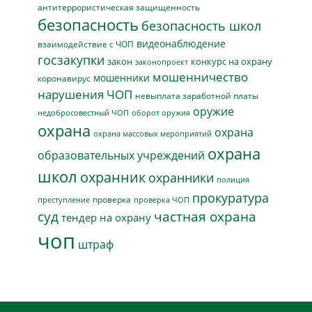
антитеррористическая защищенность
безопасность
безопасность школ
видеонаблюдение
взаимодействие с ЧОП
госзакупки
закон
конкурс на охрану
законопроект
мошенничество
мошенники
коронавирус
нарушения ЧОП
невыплата заработной платы
оружие
недобросовестный ЧОП
оборот оружия
охрана
охрана
охрана массовых мероприятий
охрана
образовательных учреждений
школ
охранник
охранники
полиция
прокуратура
проверка
преступление
проверка ЧОП
суд
частная охрана
тендер на охрану
чоп
штраф