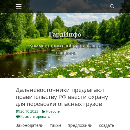
Primary Menu
Найт
Skip
to
content
ГардИнфо
Комментарии свободны, факты
священны
Дальневосточники предлагают
правительству РФ ввести охрану
для перевозки опасных грузов
Posted
Categories
20.10.2023
Новости
on
Комментировать
Законодатели также предложили создать