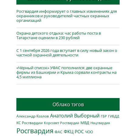
Росгвардия информирует о главных изменениях для
охранников и руководителей частных охранных
организаций
Охрана детского отдыха: час работы поста в
Татарстане оценили в 230 рублей
С 1 сентября 2026 года вступает в силу новый закон о
частной охранной деятельности
«Чёрный список» УФАС пополнился: две охранные
фирмы из Башкирии и Крыма сорвали контракты на
4,5 миллиона
Облако тэгов
Анатолий Выборный
Александр Козлов
ГБР
ГИБДД
МВД
КС Росгвардии
Нацгвардия
Корсовет Росгвардии
Росгвардия
ФКЦ РОС
ФАС
ЧОО