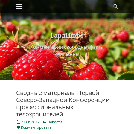
Primary Menu
Найт
Skip
to
content
ГардИнфо
Комментарии свободны, факты
священны
Сводные материалы Первой
Северо-Западной Конференции
профессиональных
телохранителей
Posted
Categories
21.06.2017
Новости
on
Комментировать