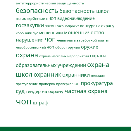
антитеррористическая защищенность
безопасность
безопасность школ
видеонаблюдение
взаимодействие с ЧОП
госзакупки
закон
конкурс на охрану
законопроект
мошенничество
мошенники
коронавирус
нарушения ЧОП
невыплата заработной платы
оружие
недобросовестный ЧОП
оборот оружия
охрана
охрана
охрана массовых мероприятий
охрана
образовательных учреждений
школ
охранник
охранники
полиция
прокуратура
проверка
преступление
проверка ЧОП
суд
частная охрана
тендер на охрану
чоп
штраф