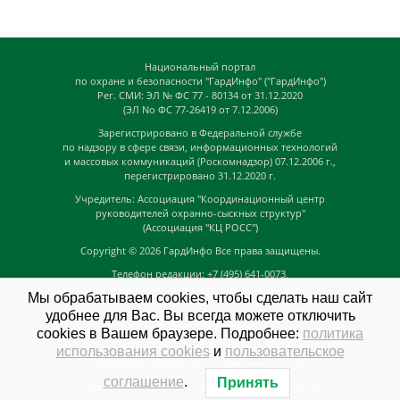
Национальный портал
по охране и безопасности "ГардИнфо" ("ГардИнфо")
Рег. СМИ: ЭЛ № ФС 77 - 80134 от 31.12.2020
(ЭЛ No ФС 77-26419 от 7.12.2006)
Зарегистрировано в Федеральной службе
по надзору в сфере связи, информационных технологий
и массовых коммуникаций (Роскомнадзор) 07.12.2006 г.,
перегистрировано 31.12.2020 г.
Учредитель: Ассоциация "Координационный центр
руководителей охранно-сыскных структур"
(Ассоциация "КЦ РОСС")
Copyright © 2026
ГардИнфо
Все права защищены.
Телефон редакции: +7 (495) 641-0073,
Адрес электронной почты редакции:
Мы обрабатываем cookies, чтобы сделать наш сайт
news@guardinfo.online
удобнее для Вас. Вы всегда можете отключить
Главный редактор: Кузьмин Д.А.
cookies в Вашем браузере. Подробнее:
политика
На сайте могут быть размещены
использования cookies
и
пользовательское
материалы с возрастным ограничением "16+"
соглашение
.
Принять
GuardInfo based on Catch Adaptive by
Catch Themes