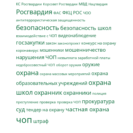
МВД
КС Росгвардии
Нацгвардия
Корсовет Росгвардии
Росгвардия
ФКЦ РОС
ФАС
ЧОО
антитеррористическая защищенность
безопасность
безопасность школ
видеонаблюдение
взаимодействие с ЧОП
госзакупки
закон
конкурс на охрану
законопроект
мошенничество
мошенники
коронавирус
нарушения ЧОП
невыплата заработной платы
оружие
недобросовестный ЧОП
оборот оружия
охрана
охрана
охрана массовых мероприятий
охрана
образовательных учреждений
школ
охранник
охранники
полиция
прокуратура
проверка
преступление
проверка ЧОП
суд
частная охрана
тендер на охрану
чоп
штраф