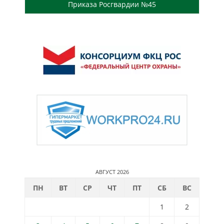
Приказа Росгвардии №45
АВГУСТ 2026
ПН
ВТ
СР
ЧТ
ПТ
СБ
ВС
1
2