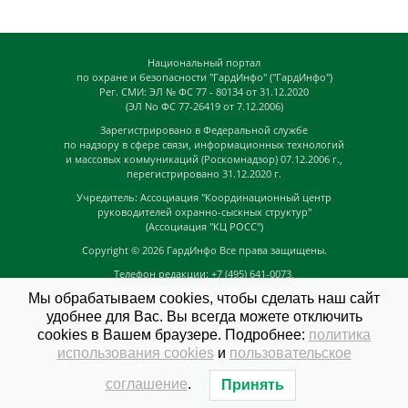
Национальный портал
по охране и безопасности "ГардИнфо" ("ГардИнфо")
Рег. СМИ: ЭЛ № ФС 77 - 80134 от 31.12.2020
(ЭЛ No ФС 77-26419 от 7.12.2006)
Зарегистрировано в Федеральной службе
по надзору в сфере связи, информационных технологий
и массовых коммуникаций (Роскомнадзор) 07.12.2006 г.,
перегистрировано 31.12.2020 г.
Учредитель: Ассоциация "Координационный центр
руководителей охранно-сыскных структур"
(Ассоциация "КЦ РОСС")
Copyright © 2026
ГардИнфо
Все права защищены.
Телефон редакции: +7 (495) 641-0073,
Адрес электронной почты редакции:
Мы обрабатываем cookies, чтобы сделать наш сайт
news@guardinfo.online
удобнее для Вас. Вы всегда можете отключить
Главный редактор: Кузьмин Д.А.
cookies в Вашем браузере. Подробнее:
политика
На сайте могут быть размещены
использования cookies
и
пользовательское
материалы с возрастным ограничением "16+"
соглашение
.
Принять
GuardInfo based on Catch Adaptive by
Catch Themes