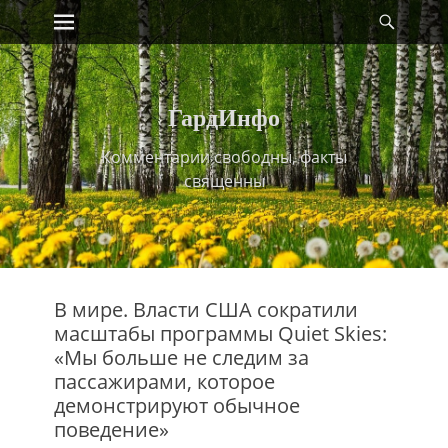
Primary Menu
Найт
Skip
to
content
ГардИнфо
Комментарии свободны, факты
священны
В мире. Власти США сократили
масштабы программы Quiet Skies:
«Мы больше не следим за
пассажирами, которое
демонстрируют обычное
поведение»