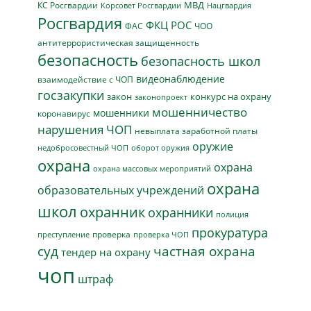
МВД
КС Росгвардии
Нацгвардия
Корсовет Росгвардии
Росгвардия
ФКЦ РОС
ФАС
ЧОО
антитеррористическая защищенность
безопасность
безопасность школ
видеонаблюдение
взаимодействие с ЧОП
госзакупки
закон
конкурс на охрану
законопроект
мошенничество
мошенники
коронавирус
нарушения ЧОП
невыплата заработной платы
оружие
недобросовестный ЧОП
оборот оружия
охрана
охрана
охрана массовых мероприятий
охрана
образовательных учреждений
школ
охранник
охранники
полиция
прокуратура
проверка
преступление
проверка ЧОП
суд
частная охрана
тендер на охрану
чоп
штраф