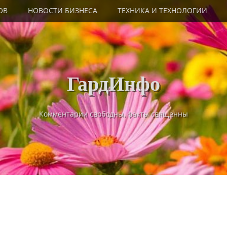
ОВ
НОВОСТИ БИЗНЕСА
ТЕХНИКА И ТЕХНОЛОГИИ
ГардИнфо
Комментарии свободны, факты священны