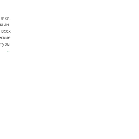
ики,
айн-
 всех
еские
туры
ппа
…