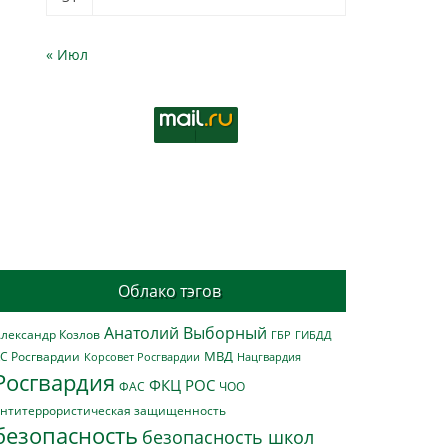
« Июл
Облако тэгов
Анатолий Выборный
лександр Козлов
ГБР
ГИБДД
МВД
С Росгвардии
Нацгвардия
Корсовет Росгвардии
Росгвардия
ФКЦ РОС
ФАС
ЧОО
нтитеррористическая защищенность
безопасность
безопасность школ