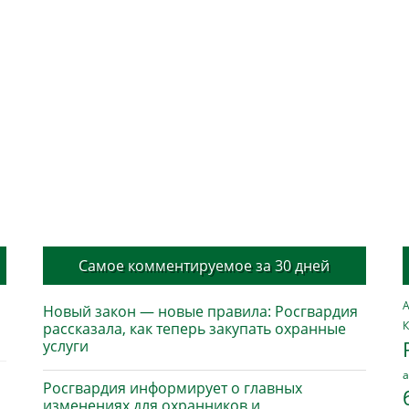
Самое комментируемое за 30 дней
А
Новый закон — новые правила: Росгвардия
К
рассказала, как теперь закупать охранные
услуги
а
Росгвардия информирует о главных
изменениях для охранников и