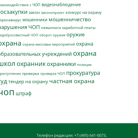
видеонаблюдение
заимодействие с ЧОП
госзакупки
закон
конкурс на охрану
законопроект
мошенничество
мошенники
оронавирус
нарушения ЧОП
невыплата заработной платы
оружие
едобросовестный ЧОП
оборот оружия
охрана
охрана
охрана массовых мероприятий
охрана
образовательных учреждений
школ
охранник
охранники
полиция
прокуратура
проверка
реступление
проверка ЧОП
суд
частная охрана
тендер на охрану
чоп
штраф
Телефон редакции: +7 (495) 641-0073,