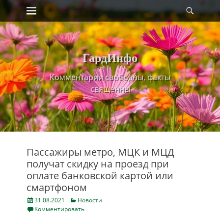
Primary Menu
Найт
Skip
to
content
ГардИнфо
Комментарии свободны, факты
священны
Пассажиры метро, МЦК и МЦД
получат скидку на проезд при
оплате банковской картой или
смартфоном
Posted
Categories
31.08.2021
Новости
on
Комментировать