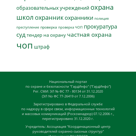
охрана
образовательных учреждений
школ
охранник
охранники
полиция
прокуратура
проверка
преступление
проверка ЧОП
суд
частная охрана
тендер на охрану
чоп
штраф
Национальный портал
по охране и безопасности "ГардИнфо" ("ГардИнфо")
Рег. СМИ: ЭЛ № ФС 77 - 80134 от 31.12.2020
(ЭЛ No ФС 77-26419 от 7.12.2006)
Зарегистрировано в Федеральной службе
по надзору в сфере связи, информационных технологий
и массовых коммуникаций (Роскомнадзор) 07.12.2006 г.,
перегистрировано 31.12.2020 г.
Учредитель: Ассоциация "Координационный центр
руководителей охранно-сыскных структур"