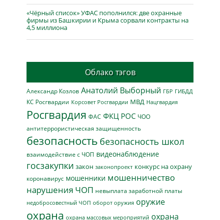
«Чёрный список» УФАС пополнился: две охранные
фирмы из Башкирии и Крыма сорвали контракты на
4,5 миллиона
Облако тэгов
Анатолий Выборный
Александр Козлов
ГБР
ГИБДД
МВД
КС Росгвардии
Нацгвардия
Корсовет Росгвардии
Росгвардия
ФКЦ РОС
ФАС
ЧОО
антитеррористическая защищенность
безопасность
безопасность школ
видеонаблюдение
взаимодействие с ЧОП
госзакупки
закон
конкурс на охрану
законопроект
мошенничество
мошенники
коронавирус
нарушения ЧОП
невыплата заработной платы
оружие
недобросовестный ЧОП
оборот оружия
охрана
охрана
охрана массовых мероприятий