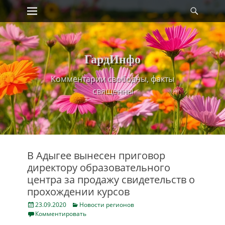
Primary Menu
Найт
Skip
to
content
ГардИнфо
Комментарии свободны, факты
священны
В Адыгее вынесен приговор
директору образовательного
центра за продажу свидетельств о
прохождении курсов
Posted
Categories
23.09.2020
Новости регионов
on
Комментировать