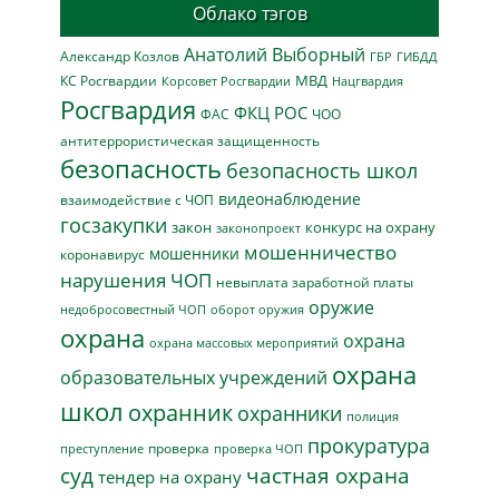
Облако тэгов
Анатолий Выборный
Александр Козлов
ГБР
ГИБДД
МВД
КС Росгвардии
Нацгвардия
Корсовет Росгвардии
Росгвардия
ФКЦ РОС
ФАС
ЧОО
антитеррористическая защищенность
безопасность
безопасность школ
видеонаблюдение
взаимодействие с ЧОП
госзакупки
закон
конкурс на охрану
законопроект
мошенничество
мошенники
коронавирус
нарушения ЧОП
невыплата заработной платы
оружие
недобросовестный ЧОП
оборот оружия
охрана
охрана
охрана массовых мероприятий
охрана
образовательных учреждений
школ
охранник
охранники
полиция
прокуратура
проверка
преступление
проверка ЧОП
суд
частная охрана
тендер на охрану