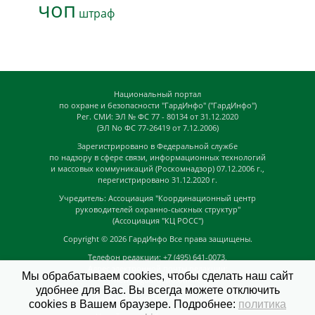
чоп
штраф
Национальный портал
по охране и безопасности "ГардИнфо" ("ГардИнфо")
Рег. СМИ: ЭЛ № ФС 77 - 80134 от 31.12.2020
(ЭЛ No ФС 77-26419 от 7.12.2006)
Зарегистрировано в Федеральной службе
по надзору в сфере связи, информационных технологий
и массовых коммуникаций (Роскомнадзор) 07.12.2006 г.,
перегистрировано 31.12.2020 г.
Учредитель: Ассоциация "Координационный центр
руководителей охранно-сыскных структур"
(Ассоциация "КЦ РОСС")
Copyright © 2026
ГардИнфо
Все права защищены.
Телефон редакции: +7 (495) 641-0073,
Адрес электронной почты редакции:
Мы обрабатываем cookies, чтобы сделать наш сайт
news@guardinfo.online
удобнее для Вас. Вы всегда можете отключить
Главный редактор: Кузьмин Д.А.
cookies в Вашем браузере. Подробнее:
политика