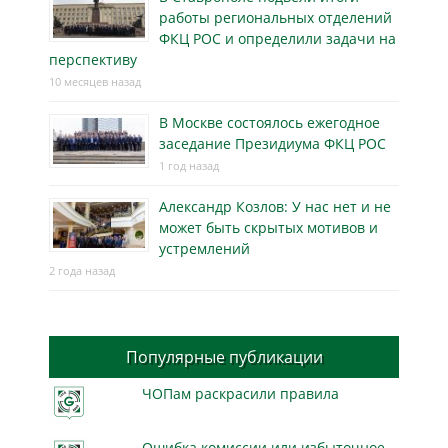
работы региональных отделений
ФКЦ РОС и определили задачи на
перспективу
10 месяцев назад
В Москве состоялось ежегодное
заседание Президиума ФКЦ РОС
1 год назад
Александр Козлов: У нас нет и не
может быть скрытых мотивов и
устремлений
2 года назад
Популярные публикации
ЧОПам раскрасили правила
Ошибка комиссии или избыточное