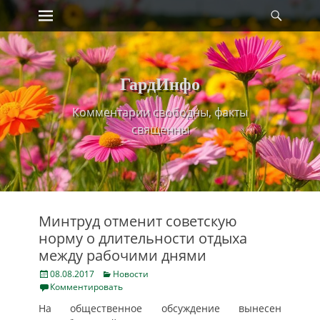
Primary Menu
Найт
Skip
to
content
ГардИнфо
Комментарии свободны, факты
священны
Минтруд отменит советскую
норму о длительности отдыха
между рабочими днями
Posted
Categories
08.08.2017
Новости
on
Комментировать
На общественное обсуждение вынесен