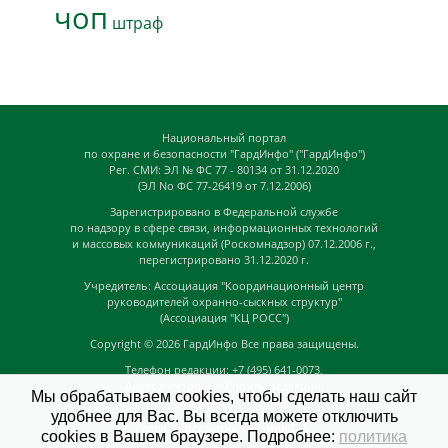
чоп
штраф
Национальный портал
по охране и безопасности "ГардИнфо" ("ГардИнфо")
Рег. СМИ: ЭЛ № ФС 77 - 80134 от 31.12.2020
(ЭЛ No ФС 77-26419 от 7.12.2006)
Зарегистрировано в Федеральной службе
по надзору в сфере связи, информационных технологий
и массовых коммуникаций (Роскомнадзор) 07.12.2006 г.,
перегистрировано 31.12.2020 г.
Учредитель: Ассоциация "Координационный центр
руководителей охранно-сыскных структур"
(Ассоциация "КЦ РОСС")
Copyright © 2026
ГардИнфо
Все права защищены.
Телефон редакции: +7 (495) 641-0073,
Адрес электронной почты редакции:
Мы обрабатываем cookies, чтобы сделать наш сайт
news@guardinfo.online
удобнее для Вас. Вы всегда можете отключить
Главный редактор: Кузьмин Д.А.
cookies в Вашем браузере. Подробнее:
политика