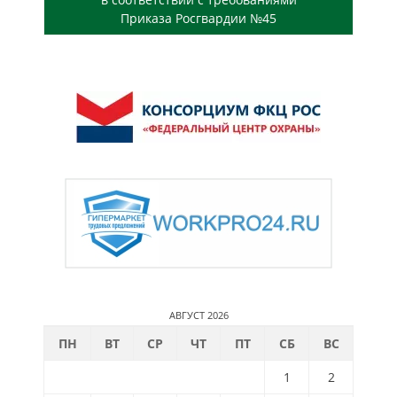
Приказа Росгвардии №45
АВГУСТ 2026
ПН
ВТ
СР
ЧТ
ПТ
СБ
ВС
1
2