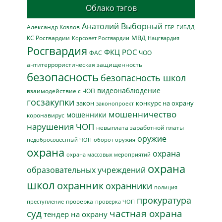
Облако тэгов
Анатолий Выборный
Александр Козлов
ГБР
ГИБДД
МВД
КС Росгвардии
Нацгвардия
Корсовет Росгвардии
Росгвардия
ФКЦ РОС
ФАС
ЧОО
антитеррористическая защищенность
безопасность
безопасность школ
видеонаблюдение
взаимодействие с ЧОП
госзакупки
закон
конкурс на охрану
законопроект
мошенничество
мошенники
коронавирус
нарушения ЧОП
невыплата заработной платы
оружие
недобросовестный ЧОП
оборот оружия
охрана
охрана
охрана массовых мероприятий
охрана
образовательных учреждений
школ
охранник
охранники
полиция
прокуратура
проверка
преступление
проверка ЧОП
суд
частная охрана
тендер на охрану