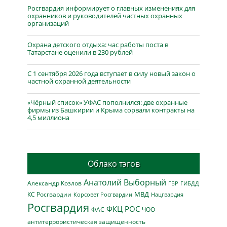
Росгвардия информирует о главных изменениях для
охранников и руководителей частных охранных
организаций
Охрана детского отдыха: час работы поста в
Татарстане оценили в 230 рублей
С 1 сентября 2026 года вступает в силу новый закон о
частной охранной деятельности
«Чёрный список» УФАС пополнился: две охранные
фирмы из Башкирии и Крыма сорвали контракты на
4,5 миллиона
Облако тэгов
Анатолий Выборный
Александр Козлов
ГБР
ГИБДД
МВД
КС Росгвардии
Нацгвардия
Корсовет Росгвардии
Росгвардия
ФКЦ РОС
ФАС
ЧОО
антитеррористическая защищенность