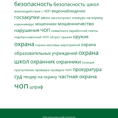
безопасность
безопасность школ
видеонаблюдение
взаимодействие с ЧОП
госзакупки
закон
конкурс на охрану
законопроект
мошенничество
мошенники
коронавирус
нарушения ЧОП
невыплата заработной платы
оружие
недобросовестный ЧОП
оборот оружия
охрана
охрана
охрана массовых мероприятий
охрана
образовательных учреждений
школ
охранник
охранники
полиция
прокуратура
проверка
преступление
проверка ЧОП
суд
частная охрана
тендер на охрану
чоп
штраф
Национальный портал