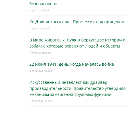
безопасности
6 дней назад
Ко Дню инкассатора: Профессия под прицелом
6 дней назад
В мире животных. Пуля и Беркут: две истории о
собаках, которые охраняют людей и объекты
1 месяц назад
22 июня 1941: день, когда началась война
2 месяца назад
Искусственный интеллект как драйвер
производительности: правительство утвердило
механизм замещения трудовых функций.
2 месяца назад