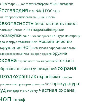
МВД
С Росгвардии
Нацгвардия
Корсовет Росгвардии
Росгвардия
ФКЦ РОС
ФАС
ЧОО
нтитеррористическая защищенность
безопасность
безопасность школ
видеонаблюдение
заимодействие с ЧОП
госзакупки
закон
конкурс на охрану
законопроект
мошенничество
мошенники
оронавирус
нарушения ЧОП
невыплата заработной платы
оружие
едобросовестный ЧОП
оборот оружия
охрана
охрана
охрана массовых мероприятий
охрана
образовательных учреждений
школ
охранник
охранники
полиция
прокуратура
проверка
реступление
проверка ЧОП
суд
частная охрана
тендер на охрану
чоп
штраф