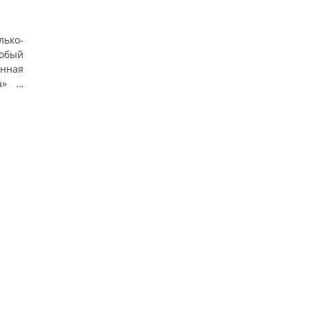
лько-
собый
нная
ца»
…