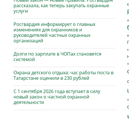
Новый закон — новые правила: Росгвардия
К
рассказала, как теперь закупать охранные
услуги
а
Росгвардия информирует о главных
изменениях для охранников и
руководителей частных охранных
в
организаций
к
Долги по зарплате в ЧОПах становятся
системой
н
Охрана детского отдыха: час работы поста в
Татарстане оценили в 230 рублей
С 1 сентября 2026 года вступает в силу
новый закон о частной охранной
п
деятельности