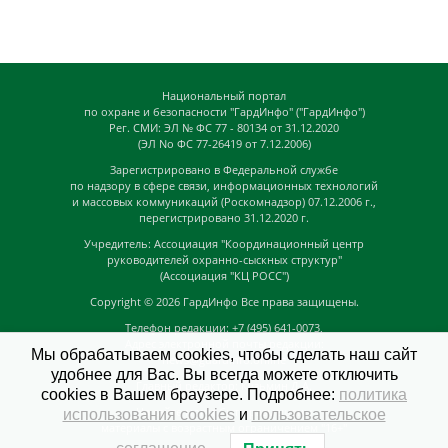
Национальный портал
по охране и безопасности "ГардИнфо" ("ГардИнфо")
Рег. СМИ: ЭЛ № ФС 77 - 80134 от 31.12.2020
(ЭЛ No ФС 77-26419 от 7.12.2006)
Зарегистрировано в Федеральной службе
по надзору в сфере связи, информационных технологий
и массовых коммуникаций (Роскомнадзор) 07.12.2006 г.,
перегистрировано 31.12.2020 г.
Учредитель: Ассоциация "Координационный центр
руководителей охранно-сыскных структур"
(Ассоциация "КЦ РОСС")
Copyright © 2026
ГардИнфо
Все права защищены.
Телефон редакции: +7 (495) 641-0073,
Адрес электронной почты редакции:
Мы обрабатываем cookies, чтобы сделать наш сайт
news@guardinfo.online
удобнее для Вас. Вы всегда можете отключить
Главный редактор: Кузьмин Д.А.
cookies в Вашем браузере. Подробнее:
политика
На сайте могут быть размещены
использования cookies
и
пользовательское
материалы с возрастным ограничением "16+"