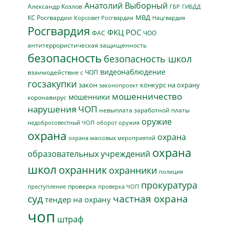
Анатолий Выборный
Александр Козлов
ГБР
ГИБДД
МВД
КС Росгвардии
Нацгвардия
Корсовет Росгвардии
Росгвардия
ФКЦ РОС
ФАС
ЧОО
антитеррористическая защищенность
безопасность
безопасность школ
видеонаблюдение
взаимодействие с ЧОП
госзакупки
закон
конкурс на охрану
законопроект
мошенничество
мошенники
коронавирус
нарушения ЧОП
невыплата заработной платы
оружие
недобросовестный ЧОП
оборот оружия
охрана
охрана
охрана массовых мероприятий
охрана
образовательных учреждений
школ
охранник
охранники
полиция
прокуратура
проверка
преступление
проверка ЧОП
суд
частная охрана
тендер на охрану
чоп
штраф