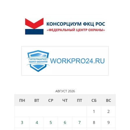
АВГУСТ 2026
ПН
ВТ
СР
ЧТ
ПТ
СБ
ВС
1
2
3
4
5
6
7
8
9