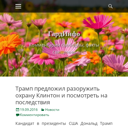
Primary Menu
Найт
Skip
to
content
ГардИнфо
Комментарии свободны, факты
священны
Трамп предложил разоружить
охрану Клинтон и посмотреть на
последствия
Posted
Categories
19.09.2016
Новости
on
Комментировать
Кандидат в президенты США Дональд Трамп