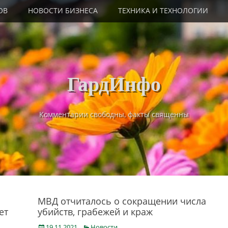
ОВ
НОВОСТИ БИЗНЕСА
ТЕХНИКА И ТЕХНОЛОГИИ
ГардИнфо
Комментарии свободны, факты священны
МВД отчиталось о сокращении числа
ет
убийств, грабежей и краж
Posted
Categories
19.11.2021
Новости