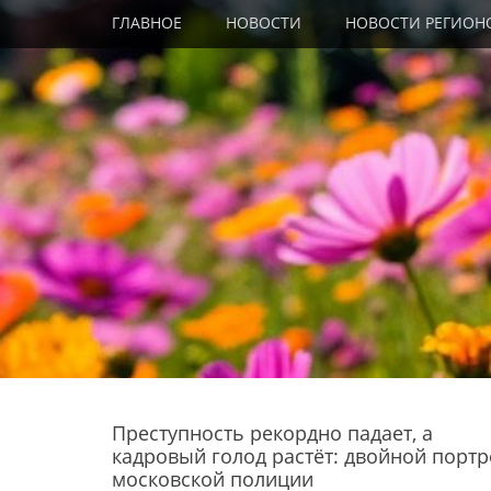
Primary Menu
Skip
ГЛАВНОЕ
НОВОСТИ
НОВОСТИ РЕГИОН
to
content
Преступность рекордно падает, а
кадровый голод растёт: двойной портр
московской полиции