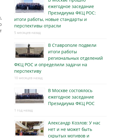
ежегодное заседание
Президиума ФКЦ РОС:
,
итоги работы, новые стандарты и
ю
перспективы отрасли
т
5 месяцев назад
В Ставрополе подвели
итоги работы
региональных отделений
ФКЦ РОС и определили задачи на
перспективу
10 месяцев назад
В Москве состоялось
ежегодное заседание
Президиума ФКЦ РОС
1 год назад
Александр Козлов: У нас
нет и не может быть
скрытых мотивов и