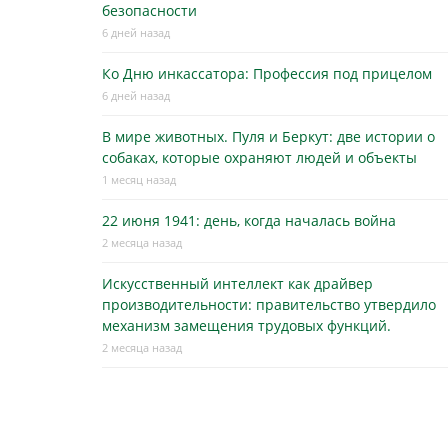
безопасности
6 дней назад
Ко Дню инкассатора: Профессия под прицелом
6 дней назад
В мире животных. Пуля и Беркут: две истории о
собаках, которые охраняют людей и объекты
1 месяц назад
22 июня 1941: день, когда началась война
2 месяца назад
Искусственный интеллект как драйвер
производительности: правительство утвердило
механизм замещения трудовых функций.
2 месяца назад