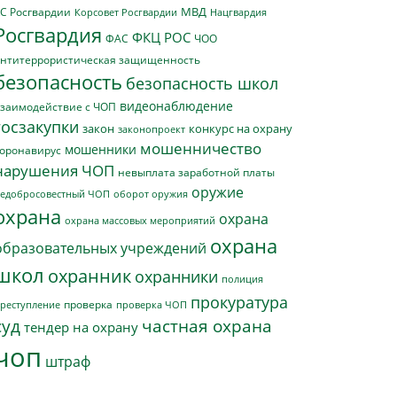
МВД
С Росгвардии
Нацгвардия
Корсовет Росгвардии
Росгвардия
ФКЦ РОС
ФАС
ЧОО
нтитеррористическая защищенность
безопасность
безопасность школ
видеонаблюдение
заимодействие с ЧОП
госзакупки
закон
конкурс на охрану
законопроект
мошенничество
мошенники
оронавирус
нарушения ЧОП
невыплата заработной платы
оружие
едобросовестный ЧОП
оборот оружия
охрана
охрана
охрана массовых мероприятий
охрана
образовательных учреждений
школ
охранник
охранники
полиция
прокуратура
проверка
реступление
проверка ЧОП
суд
частная охрана
тендер на охрану
чоп
штраф