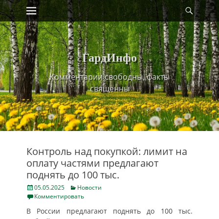
Primary Menu
Найт
Skip
to
content
ГардИнфо
Комментарии свободны, факты
священны
Контроль над покупкой: лимит на
оплату частями предлагают
поднять до 100 тыс.
Posted
Categories
05.05.2025
Новости
on
Комментировать
В России предлагают поднять до 100 тыс.