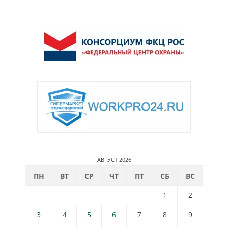
АВГУСТ 2026
ПН
ВТ
СР
ЧТ
ПТ
СБ
ВС
1
2
3
4
5
6
7
8
9