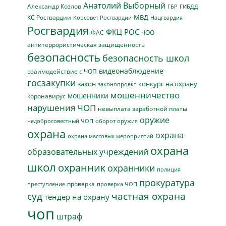
Анатолий Выборный
Александр Козлов
ГБР
ГИБДД
МВД
КС Росгвардии
Нацгвардия
Корсовет Росгвардии
Росгвардия
ФКЦ РОС
ФАС
ЧОО
антитеррористическая защищенность
безопасность
безопасность школ
видеонаблюдение
взаимодействие с ЧОП
госзакупки
закон
конкурс на охрану
законопроект
мошенничество
мошенники
коронавирус
нарушения ЧОП
невыплата заработной платы
оружие
недобросовестный ЧОП
оборот оружия
охрана
охрана
охрана массовых мероприятий
охрана
образовательных учреждений
школ
охранник
охранники
полиция
прокуратура
проверка
преступление
проверка ЧОП
суд
частная охрана
тендер на охрану
чоп
штраф