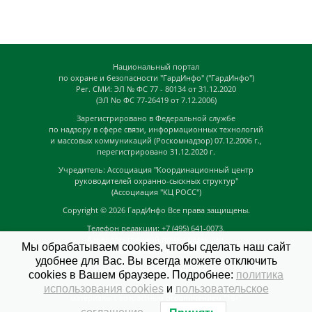
Национальный портал
по охране и безопасности "ГардИнфо" ("ГардИнфо")
Рег. СМИ: ЭЛ № ФС 77 - 80134 от 31.12.2020
(ЭЛ No ФС 77-26419 от 7.12.2006)
Зарегистрировано в Федеральной службе
по надзору в сфере связи, информационных технологий
и массовых коммуникаций (Роскомнадзор) 07.12.2006 г.,
перегистрировано 31.12.2020 г.
Учредитель: Ассоциация "Координационный центр
руководителей охранно-сыскных структур"
(Ассоциация "КЦ РОСС")
Copyright © 2026
ГардИнфо
Все права защищены.
Телефон редакции: +7 (495) 641-0073,
Адрес электронной почты редакции:
Мы обрабатываем cookies, чтобы сделать наш сайт
news@guardinfo.online
удобнее для Вас. Вы всегда можете отключить
Главный редактор: Кузьмин Д.А.
cookies в Вашем браузере. Подробнее:
политика
На сайте могут быть размещены
использования cookies
и
пользовательское
материалы с возрастным ограничением "16+"